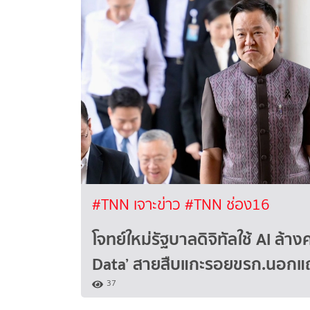
#TNN เจาะข่าว
#TNN ช่อง16
โจทย์ใหม่รัฐบาลดิจิทัลใช้ AI ล้าง
Data’ สายสืบแกะรอยขรก.นอกแ
37