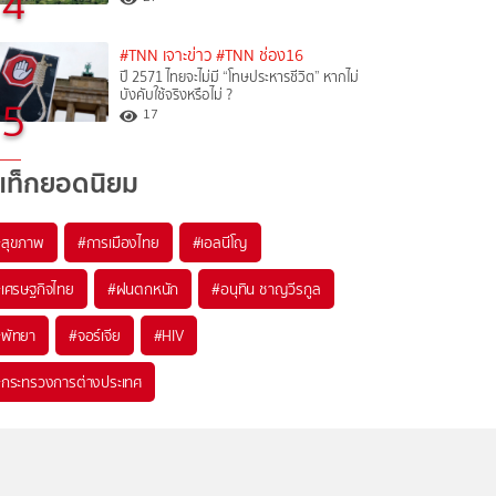
4
#TNN เจาะข่าว
#TNN ช่อง16
ปี 2571 ไทยจะไม่มี “โทษประหารชีวิต” หากไม่
บังคับใช้จริงหรือไม่ ?​
5
17
แท็กยอดนิยม
#
สุขภาพ
#
การเมืองไทย
#
เอลนีโญ
#
เศรษฐกิจไทย
#
ฝนตกหนัก
#
อนุทิน ชาญวีรกูล
#
พัทยา
#
จอร์เจีย
#
HIV
#
กระทรวงการต่างประเทศ