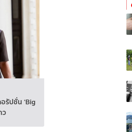
คอรัปชั่น ‘Big
ถว