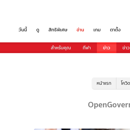
วันนี้
ดู
สิทธิพิเศษ
อ่าน
เกม
ตาตั้ง
สำหรับคุณ
กีฬา
ข่าว
ข่าว
หน้าแรก
โควิ
OpenGovernm