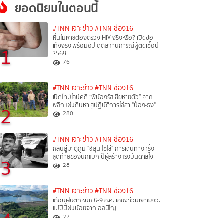
ยอดนิยมในตอนนี้
#TNN เจาะข่าว
#TNN ช่อง16
ผื่นไม่หายต้องตรวจ HIV จริงหรือ? เปิดข้อ
เท็จจริง พร้อมอัปเดตสถานการณ์ผู้ติดเชื้อปี
1
2569
76
#TNN เจาะข่าว
#TNN ช่อง16
เปิดไทม์ไลน์คดี “พี่น้องรัสเซียหายตัว” จาก
พลิกแผ่นดินหา สู่ปฏิบัติการไล่ล่า "ป๋อง-ธง"
2
280
#TNN เจาะข่าว
#TNN ช่อง16
กลับสู่มาตุภูมิ "ฮลุน โซโล่" การเดินทางครั้ง
สุดท้ายของนักแบกเป้ผู้สร้างแรงบันดาลใจ
3
28
#TNN เจาะข่าว
#TNN ช่อง16
เตือนฝนตกหนัก 6-9 ส.ค. เสี่ยงท่วมหลายจว.
แม้ปีนี้ฝนน้อยจากเอลนีโญ
27