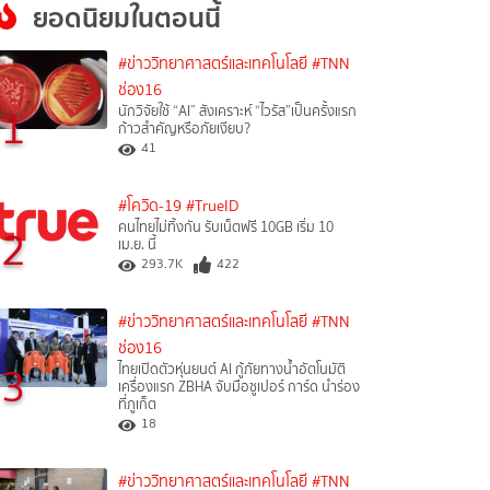
ยอดนิยมในตอนนี้
#ข่าววิทยาศาสตร์และเทคโนโลยี
#TNN
ช่อง16
1
นักวิจัยใช้ “AI” สังเคราะห์ “ไวรัส”เป็นครั้งแรก
ก้าวสำคัญหรือภัยเงียบ?
41
#โควิด-19
#TrueID
คนไทยไม่ทิ้งกัน รับเน็ตฟรี 10GB เริ่ม 10
2
เม.ย. นี้
293.7K
422
#ข่าววิทยาศาสตร์และเทคโนโลยี
#TNN
ช่อง16
3
ไทยเปิดตัวหุ่นยนต์ AI กู้ภัยทางน้ำอัตโนมัติ
เครื่องแรก ZBHA จับมือซูเปอร์ การ์ด นำร่อง
ที่ภูเก็ต
18
#ข่าววิทยาศาสตร์และเทคโนโลยี
#TNN