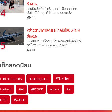
ช่อง16
4
สานฝันวัยเด็ก “เครื่องแกว่งเชือกกระโดด
อัตโนมัติ” สนุกได้ ไม่ง้อคนช่วยแกว่ง
15
#ข่าววิทยาศาสตร์และเทคโนโลยี
#TNN
ช่อง16
5
3 ยักษ์ใหญ่ "แท็กซี่บินได้" พลังงานไฟฟ้า โชว์
ตัวในงาน "Farnborough 2026"
83
แท็กยอดนิยม
#
tnntechreports
#
techreports
#
TNN Tech
#
tnntech
#
AI
#
ข่าวไอที
#
nasa
#
ai
#
แบไต๋
#
อวกาศ