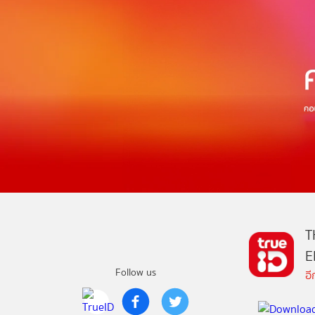
T
E
Follow us
อ