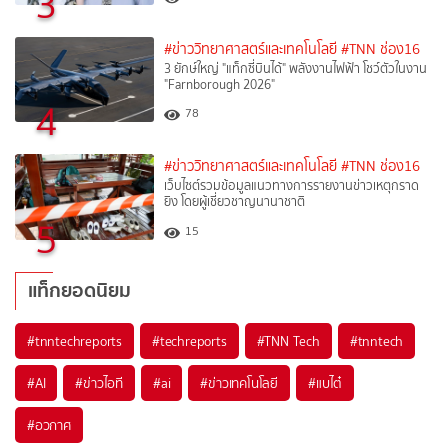
3
#ข่าววิทยาศาสตร์และเทคโนโลยี
#TNN ช่อง16
3 ยักษ์ใหญ่ "แท็กซี่บินได้" พลังงานไฟฟ้า โชว์ตัวในงาน
"Farnborough 2026"
4
78
#ข่าววิทยาศาสตร์และเทคโนโลยี
#TNN ช่อง16
เว็บไซต์รวมข้อมูลแนวทางการรายงานข่าวเหตุกราด
ยิง โดยผู้เชี่ยวชาญนานาชาติ
5
15
แท็กยอดนิยม
#
tnntechreports
#
techreports
#
TNN Tech
#
tnntech
#
AI
#
ข่าวไอที
#
ai
#
ข่าวเทคโนโลยี
#
แบไต๋
#
อวกาศ