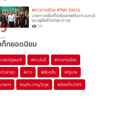
#ข่าวการเมือง
#TNN ช่อง16
นายกฯ ลงพื้นที่โรงเรียนเทพศิรินทร์ นนทบุรี
ยอดผู้เสียชีวิตล่าสุด 8 ราย
5
14
แท็กยอดนิยม
#
นายกรัฐมนตรี
#
ข่าววันนี้
#
ข่าวการเมือง
#
ข่าวล่าสุด
#
ข่าว
#
เลือกตั้ง
#
รัฐบาล
#
นายกฯ
#
อนุทิน ชาญวีรกูล
#
เลือกตั้ง2569