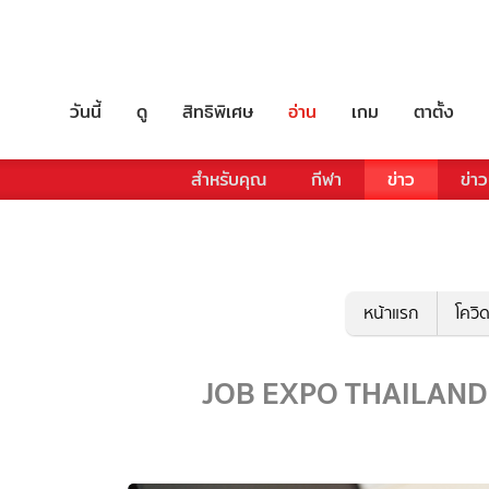
วันนี้
ดู
สิทธิพิเศษ
อ่าน
เกม
ตาตั้ง
สำหรับคุณ
กีฬา
ข่าว
ข่าว
หน้าแรก
โควิ
JOB EXPO THAILAND 2