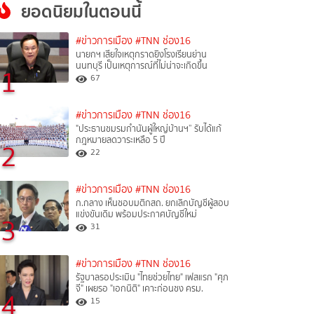
ยอดนิยมในตอนนี้
#ข่าวการเมือง
#TNN ช่อง16
นายกฯ เสียใจเหตุกราดยิงโรงเรียนย่าน
นนทบุรี เป็นเหตุการณ์ที่ไม่น่าจะเกิดขึ้น
1
67
#ข่าวการเมือง
#TNN ช่อง16
"ประธานชมรมกำนันผู้ใหญ่บ้านฯ” รับได้แก้
กฎหมายลดวาระเหลือ 5 ปี
2
22
#ข่าวการเมือง
#TNN ช่อง16
ก.กลาง เห็นชอบมติกสถ. ยกเลิกบัญชีผู้สอบ
แข่งขันเดิม พร้อมประกาศบัญชีใหม่
3
31
#ข่าวการเมือง
#TNN ช่อง16
รัฐบาลรอประเมิน "ไทยช่วยไทย" เฟสแรก "ศุภ
จี" เผยรอ "เอกนิติ" เคาะก่อนชง ครม.
4
15