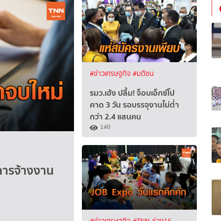
#ข่าวเศรษฐกิจ
#มติชน
รมว.เฮ้ง ปลื้ม! จ็อบเอ็กซ์โป
คาด 3 วัน รอบรรจุงานไม่ต่ำ
กว่า 2.4 แสนคน
140
ขการจ้างงาน