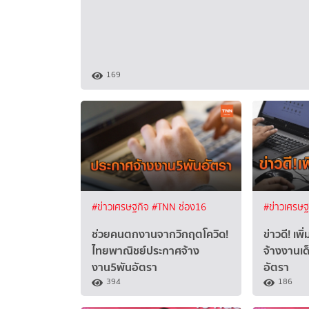
169
#ข่าวเศรษฐกิจ
#TNN ช่อง16
#ข่าวเศรษ
ช่วยคนตกงานจากวิกฤตโควิด!
ข่าวดี! เพ
ไทยพาณิชย์ประกาศจ้าง
จ้างงานเด
งาน5พันอัตรา
อัตรา
394
186