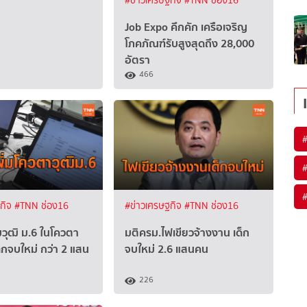
#ข่าวเศรษฐกิจ
#TNN ช่อง16
Job Expo คึกคัก เครือเจริญ
โภคภัณฑ์รับสูงสุดถึง 28,000
อัตรา
466
ฐกิจ
#TNN ช่อง16
#ข่าวเศรษฐกิจ
#TNN ช่อง16
ิ่มวุฒิ ม.6 ในโควตา
มติครม.ไฟเขียวจ้างงาน เด็ก
็กจบใหม่ กว่า 2 แสน
จบใหม่ 2.6 แสนคน
226