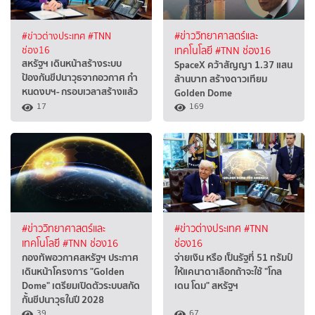
#ข่าวต่างประเทศ
#TNN
#ข่าววิทยาศาสตร์และ
ช่อง16
เทคโนโลยี
#TNN ช่อง16
สหรัฐฯ เดินหน้าสร้างระบบ
SpaceX คว้าสัญญา 1.37 แสน
ป้องกันขีปนาวุธจากอวกาศ กำ
ล้านบาท สร้างดาวเทียม
หนดงบฯ- กรอบเวลาสร้างแล้ว
Golden Dome
17
169
#ข่าววิทยาศาสตร์และ
#ข่าวต่างประเทศ
#TNN
เทคโนโลยี
#TNN ช่อง16
ช่อง16
กองทัพอวกาศสหรัฐฯ ประกาศ
จ่ายเงิน หรือ เป็นรัฐที่ 51 ทรัมป์
เดินหน้าโครงการ "Golden
ให้แคนาดาเลือกถ้าจะใช้ "โกล
Dome" เตรียมเปิดตัวระบบสกัด
เดน โดม" สหรัฐฯ
กั้นขีปนาวุธในปี 2028
39
67