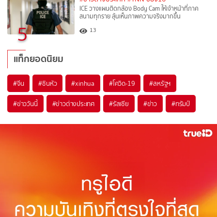
ICE วางแผนติดกล้อง Body Cam ให้เจ้าหน้าที่ภาค
สนามทุกราย ลุ้นเห็นภาพความจริงมากขึ้น
5
13
แท็กยอดนิยม
#
จีน
#
ซินหัว
#
xinhua
#
โควิด-19
#
สหรัฐฯ
#
ข่าววันนี้
#
ข่าวต่างประเทศ
#
รัสเซีย
#
ข่าว
#
ทรัมป์