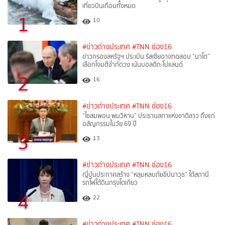
เที่ยวบินเกือบทั้งหมด
1
10
#ข่าวต่างประเทศ
#TNN ช่อง16
ข่าวกรองสหรัฐฯ ประเมิน รัสเซียอาจทดสอบ “นาโต”
เลือกโจมตีจำกัดวง เน้นบอลติก-โปแลนด์
2
16
#ข่าวต่างประเทศ
#TNN ช่อง16
“ไซสมพอน พมวิหาน” ประธานสภาแห่งชาติลาว ถึงแก่
อสัญกรรมในวัย 69 ปี
3
13
#ข่าวต่างประเทศ
#TNN ช่อง16
ญี่ปุ่นประกาศสร้าง “หลุมหลบภัยขีปนาวุธ” ใต้สถานี
รถไฟใต้ดินกรุงโตเกียว
4
22
#ข่าวต่างประเทศ
#TNN ช่อง16