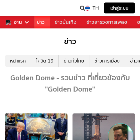
TH
เข้าสู่ระบบ
บคุณ
อ่าน
กีฬา
ข่าว
ข่าวบันเทิง
ข่าวสารวงการเพลง
อ
ข่าว
หน้าแรก
โควิด-19
ข่าวทั่วไทย
ข่าวการเมือง
ข่าว
Golden Dome - รวมข่าว ที่เกี่ยวข้องกับ
"Golden Dome"