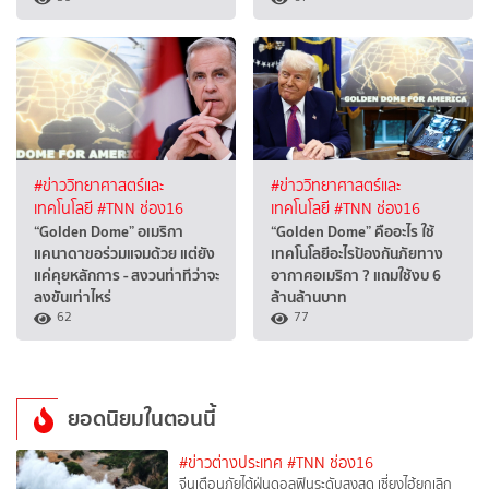
#ข่าววิทยาศาสตร์และ
#ข่าววิทยาศาสตร์และ
เทคโนโลยี
#TNN ช่อง16
เทคโนโลยี
#TNN ช่อง16
“Golden Dome” อเมริกา
“Golden Dome” คืออะไร ใช้
แคนาดาขอร่วมแจมด้วย แต่ยัง
เทคโนโลยีอะไรป้องกันภัยทาง
แค่คุยหลักการ - สงวนท่าทีว่าจะ
อากาศอเมริกา ? แถมใช้งบ 6
ลงขันเท่าไหร่
ล้านล้านบาท
62
77
ยอดนิยมในตอนนี้
#ข่าวต่างประเทศ
#TNN ช่อง16
จีนเตือนภัยไต้ฝุ่นดอลฟินระดับสูงสุด เซี่ยงไฮ้ยกเลิก