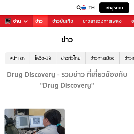
TH
เข้าสู่ระบบ
บคุณ
อ่าน
กีฬา
ข่าว
ข่าวบันเทิง
ข่าวสารวงการเพลง
อ
ข่าว
หน้าแรก
โควิด-19
ข่าวทั่วไทย
ข่าวการเมือง
ข่าว
Drug Discovery - รวมข่าว ที่เกี่ยวข้องกับ
"Drug Discovery"