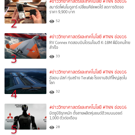
#ข่าววิทยาศาสตร์และเทคโนโลยี
#TNN ช่อง16
สมาร์ตโฟนโมดูลาร์ เปลี่ยนคีย์แพดได้ ลดการติดจอ
ราคา 9,900 บาท
2
52
#ข่าววิทยาศาสตร์และเทคโนโลยี
#TNN ช่อง16
RV Connex ทดสอบบินโดรนโจมตี K-18M ฝีมือคนไทย
สำเร็จ
3
33
#ข่าววิทยาศาสตร์และเทคโนโลยี
#TNN ช่อง16
อีลอน มัสก์ ทุ่มสร้าง Terafab โรงงานชิปที่ใหญ่สุดใน
โลก
4
32
#ข่าววิทยาศาสตร์และเทคโนโลยี
#TNN ช่อง16
มิตซูบิชิรุกหนัก ตั้งสายผลิตหุ่นยนต์ฮิวแมนนอยด์
1,000 ตัวต่อเดือน
5
28