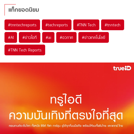
แท็กยอดนิยม
#
tnntechreports
#
techreports
#
TNN Tech
#
tnntech
#
AI
#
ข่าวไอที
#
ai
#
อวกาศ
#
ข่าวเทคโนโลยี
#
TNN Tech Reports