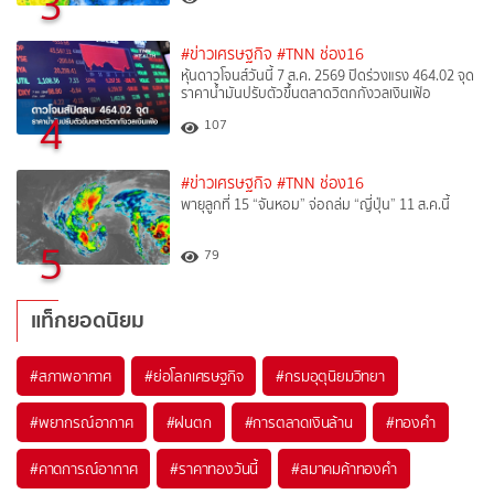
3
#ข่าวเศรษฐกิจ
#TNN ช่อง16
หุ้นดาวโจนส์วันนี้ 7 ส.ค. 2569 ปิดร่วงแรง 464.02 จุด
ราคาน้ำมันปรับตัวขึ้นตลาดวิตกกังวลเงินเฟ้อ
4
107
#ข่าวเศรษฐกิจ
#TNN ช่อง16
พายุลูกที่ 15 “จันหอม” จ่อถล่ม “ญี่ปุ่น” 11 ส.ค.นี้
5
79
แท็กยอดนิยม
#
สภาพอากาศ
#
ย่อโลกเศรษฐกิจ
#
กรมอุตุนิยมวิทยา
#
พยากรณ์อากาศ
#
ฝนตก
#
การตลาดเงินล้าน
#
ทองคำ
#
คาดการณ์อากาศ
#
ราคาทองวันนี้
#
สมาคมค้าทองคำ