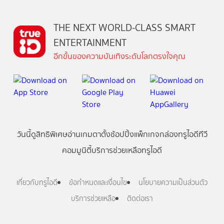
THE NEXT WORLD-CLASS SMART
ENTERTAINMENT
อีกขั้นของความบันเทิงระดับโลกตรงใจคุณ
วันนี้
ดู
สิทธิพิเศษ
อ่าน
เกม
ตาตั้ง
ช้อปปิ้ง
แพ็กเกจ
กล่องทรูไอดีทีวี
คอมมูนิตี้
บริการช่วยเหลือทรูไอดี
เกี่ยวกับทรูไอดี
ข้อกำหนดและเงื่อนไข
นโยบายความเป็นส่วนตัว
บริการช่วยเหลือ
ติดต่อเรา