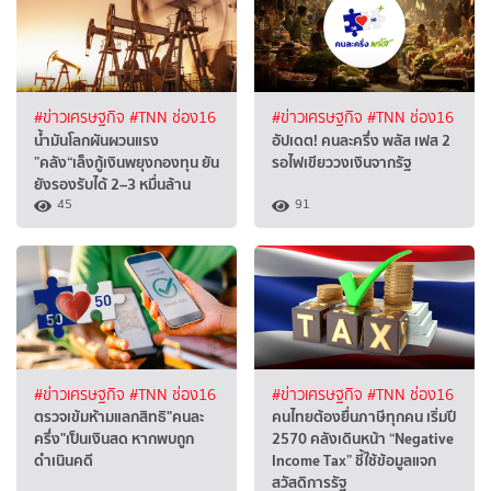
#ข่าวเศรษฐกิจ
#TNN ช่อง16
#ข่าวเศรษฐกิจ
#TNN ช่อง16
น้ำมันโลกผันผวนแรง
อัปเดต! คนละครึ่ง พลัส เฟส 2
”คลัง“เล็งกู้เงินพยุงกองทุน ยัน
รอไฟเขียววงเงินจากรัฐ
ยังรองรับได้ 2–3 หมื่นล้าน
45
91
#ข่าวเศรษฐกิจ
#TNN ช่อง16
#ข่าวเศรษฐกิจ
#TNN ช่อง16
ตรวจเข้มห้ามแลกสิทธิ"คนละ
คนไทยต้องยื่นภาษีทุกคน เริ่มปี
ครึ่ง"เป็นเงินสด หากพบถูก
2570 คลังเดินหน้า “Negative
ดำเนินคดี
Income Tax” ชี้ใช้ข้อมูลแจก
สวัสดิการรัฐ