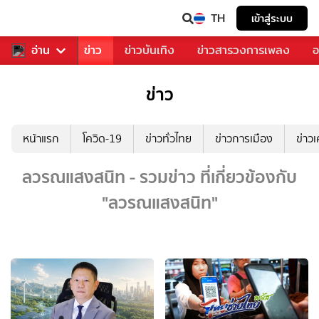
TH
เข้าสู่ระบบ
บคุณ
อ่าน
กีฬา
ข่าว
ข่าวบันเทิง
ข่าวสารวงการเพลง
อ
ข่าว
หน้าแรก
โควิด-19
ข่าวทั่วไทย
ข่าวการเมือง
ข่าว
ลวรณแสงสนิท - รวมข่าว ที่เกี่ยวข้องกับ
"ลวรณแสงสนิท"