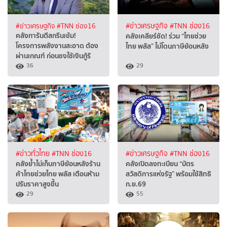
#ข่าวเศรษฐกิจ
#TNN ช่อง16
#ข่าวเศรษฐกิจ
#TNN ช่อง16
คลังการันตีสกรีนเข้ม!
คลังเคลียร์ชัด! ร่วม “ไทยช่วย
โครงการพลังงานสะอาด ต้อง
ไทย พลัส” ไม่โดนภาษีย้อนหลัง
ผ่านเกณฑ์ ก่อนชงใช้เงินกู้รั
36
29
#ข่าวทั่วไทย
#TNN ช่อง16
#ข่าวเศรษฐกิจ
#TNN ช่อง16
คลังย้ำไม่เก็บภาษีย้อนหลังร้าน
คลังเปิดลงทะเบียน “บัตร
ค้าไทยช่วยไทย พลัส เตือนห้าม
สวัสดิการแห่งรัฐ” พร้อมใช้สิทธิ
ปรับราคาสูงขึ้น
ก.ย.69
29
55