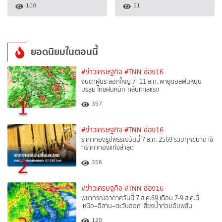
100
51
ยอดนิยมในตอนนี้
#ข่าวเศรษฐกิจ
#TNN ช่อง16
จับตาฝนระลอกใหญ่ 7–11 ส.ค. พายุดอลฟินหนุน
มรสุม ไทยฝนหนัก-คลื่นทะเลแรง
1
397
#ข่าวเศรษฐกิจ
#TNN ช่อง16
ราคาทองรูปพรรณวันนี้ 7 ส.ค. 2569 รวมทุกขนาด เช็
กราคาทองแท่งล่าสุด
2
356
#ข่าวเศรษฐกิจ
#TNN ช่อง16
พยากรณ์อากาศวันนี้ 7 ส.ค.69 เตือน 7-9 ส.ค.นี้
เหนือ–อีสาน–ตะวันออก เสี่ยงน้ำท่วมฉับพลัน
120