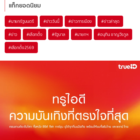
แท็กยอดนิยม
#
นายกรัฐมนตรี
#
ข่าววันนี้
#
ข่าวการเมือง
#
ข่าวล่าสุด
#
ข่าว
#
เลือกตั้ง
#
รัฐบาล
#
นายกฯ
#
อนุทิน ชาญวีรกูล
#
เลือกตั้ง2569