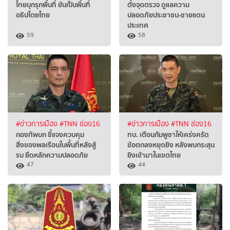
ไทยบุกรุกพื้นที่ ยันเป็นพื้นที่
ตั้งจุดตรวจ ดูแลความ
อธิปไตยไทย
ปลอดภัยประชาชน-ชายแดน
ประเทศ
59
58
#ข่าวการเมือง
#TNN ช่อง16
#ข่าวการเมือง
#TNN ช่อง16
กองทัพบก ชี้แจงควบคุม
ทบ. เตือนกัมพูชาให้เคร่งครัด
สิ่งของพลเรือนในพื้นที่หลังสู้
ข้อตกลงหยุดยิง หลังพบกระสุน
รบ ยึดหลักความปลอดภัย
ยิงเข้ามาในเขตไทย
47
44