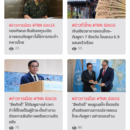
#ข่าวการเมือง
#TNN ช่อง16
#ข่าวทั่วไทย
#TNN ช่อง16
กองทัพบก ยืนยันเหตุระเบิด
เงินเยียวยาชายแดนไทย–
ชายแดนกัมพูชาไม่ใช่การกระทำ
กัมพูชา 7 จังหวัด โอนครบ 6.9
ทหารไทย
แสนครัวเรือน
23
55
#ข่าวการเมือง
#TNN ช่อง16
#ข่าวการเมือง
#TNN ช่อง16
“สีหศักดิ์” โต้กัมพูชากล่าวหา
“สีหศักดิ์” พบยูเนสโก ชี้แจงข้อ
ทำให้ไทยเป็นผู้ร้าย-ตั้งคำถาม
เท็จจริงสถานการณ์ชายแดน
ต้องการสันติภาพหรือความขัด
ไทย-กัมพูชา อย่างรอบด้าน
แย้ง
75
80