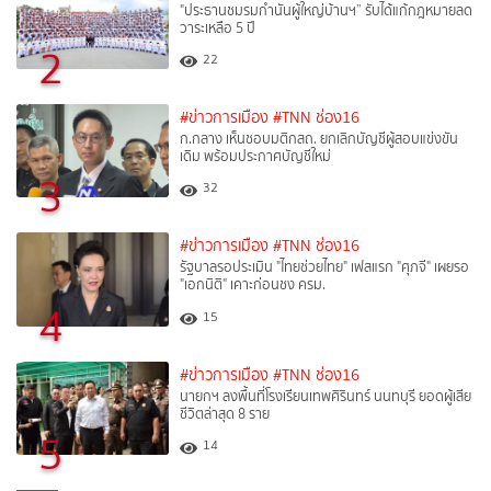
"ประธานชมรมกำนันผู้ใหญ่บ้านฯ” รับได้แก้กฎหมายลด
วาระเหลือ 5 ปี
2
22
#ข่าวการเมือง
#TNN ช่อง16
ก.กลาง เห็นชอบมติกสถ. ยกเลิกบัญชีผู้สอบแข่งขัน
เดิม พร้อมประกาศบัญชีใหม่
3
32
#ข่าวการเมือง
#TNN ช่อง16
รัฐบาลรอประเมิน "ไทยช่วยไทย" เฟสแรก "ศุภจี" เผยรอ
"เอกนิติ" เคาะก่อนชง ครม.
4
15
#ข่าวการเมือง
#TNN ช่อง16
นายกฯ ลงพื้นที่โรงเรียนเทพศิรินทร์ นนทบุรี ยอดผู้เสีย
ชีวิตล่าสุด 8 ราย
5
14