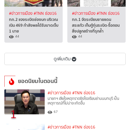
#ข่าวการเมือง
#TNN ช่อง16
#ข่าวการเมือง
#TNN ช่อง16
ทภ.2 แจงระเบิดช่องบก บริเวณ
ทภ.1 จัดระเบียบชายแดน
เนิน 469 กำลังพลได้รับบาดเจ็บ
สระแก้ว เก็บกู้ทุ่นระเบิด-รื้อถอน
1 นาย
สิ่งปลูกสร้างที่รุกล้ำ
44
44
ดูเพิ่มเติม
ยอดนิยมในตอนนี้
#ข่าวการเมือง
#TNN ช่อง16
นายกฯ เสียใจเหตุกราดยิงโรงเรียนย่านนนทบุรี เป็น
เหตุการณ์ที่ไม่น่าจะเกิดขึ้น
1
67
#ข่าวการเมือง
#TNN ช่อง16