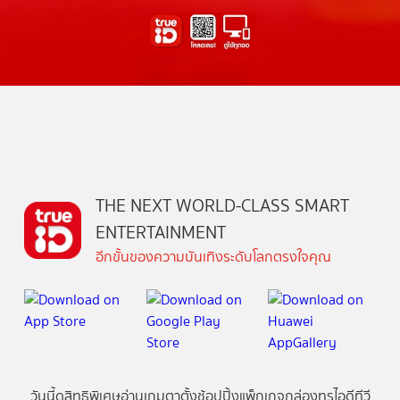
THE NEXT WORLD-CLASS SMART
ENTERTAINMENT
อีกขั้นของความบันเทิงระดับโลกตรงใจคุณ
วันนี้
ดู
สิทธิพิเศษ
อ่าน
เกม
ตาตั้ง
ช้อปปิ้ง
แพ็กเกจ
กล่องทรูไอดีทีวี