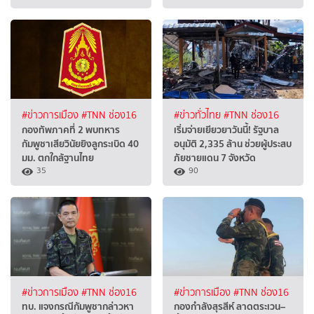
#ข่าวการเมือง
#TNN ช่อง16
#ข่าวทั่วไทย
#TNN ช่อง16
กองทัพภาคที่ 2 พบทหาร
เริ่มจ่ายเยียวยาวันนี้! รัฐบาล
กัมพูชาเสียวินัยยิงลูกระเบิด 40
อนุมัติ 2,335 ล้าน ช่วยผู้ประสบ
มม. ตกใกล้ฐานไทย
ภัยชายแดน 7 จังหวัด
35
90
#ข่าวการเมือง
#TNN ช่อง16
#ข่าวการเมือง
#TNN ช่อง16
ทบ. แจงกรณีกัมพูชากล่าวหา
กองกำลังสุรสีห์ ลาดตระเวน–