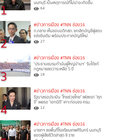
นนทบุรี เป็นเหตุการณ์ที่ไม่น่าจะเกิดขึ้น
1
64
#ข่าวการเมือง
#TNN ช่อง16
ก.กลาง เห็นชอบมติกสถ. ยกเลิกบัญชีผู้สอบ
แข่งขันเดิม พร้อมประกาศบัญชีใหม่
2
27
#ข่าวการเมือง
#TNN ช่อง16
"ประธานชมรมกำนันผู้ใหญ่บ้านฯ” รับได้แก้
กฎหมายลดวาระเหลือ 5 ปี
3
18
#ข่าวการเมือง
#TNN ช่อง16
รัฐบาลรอประเมิน "ไทยช่วยไทย" เฟสแรก "ศุภ
จี" เผยรอ "เอกนิติ" เคาะก่อนชง ครม.
4
12
#ข่าวการเมือง
#TNN ช่อง16
นายกฯ ลงพื้นที่โรงเรียนเทพศิรินทร์ นนทบุรี
ยอดผู้เสียชีวิตล่าสุด 8 ราย