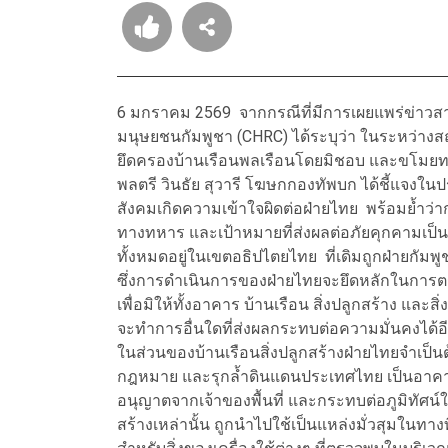
6 มกราคม 2569 จากกรณีที่มีการเผยแพร่ข่าวส
มนุษยชนกัมพูชา (CHRC) ได้ระบุว่า ในระหว่างส
ยึดครองบ้านเรือนพลเรือนโดยมิชอบ และขโมยทร
พลตรี วินธัย สุวารี โฆษกกองทัพบก ได้ชี้แจงในป
สังคมเกิดความเข้าใจผิดต่อฝ่ายไทย พร้อมย้ำว่า
ทางทหาร และเป้าหมายที่ส่งผลต่อภัยคุกคามเป็นห
ทั้งหมดอยู่ในเขตอธิปไตยไทย ที่เดิมถูกฝ่ายกัมพ
ซึ่งการดำเนินการของฝ่ายไทยจะยึดหลักในการตร
เพื่อมิให้ทั้งอาคาร บ้านเรือน สิ่งปลูกสร้าง แ
จะทำการอื่นใดที่ส่งผลกระทบต่อความมั่นคงได้อ
ในส่วนของบ้านเรือนสิ่งปลูกสร้างฝ่ายไทยจำเป็น
กฎหมาย และรุกล้ำดินแดนประเทศไทย เป็นอาคารบ้า
อนุญาตจากเจ้าของพื้นที่ และกระทบต่อภูมิทัศน์ในบ
สร้างเหล่านั้น ถูกนำไปใช้เป็นแหล่งมั่วสุมในทา