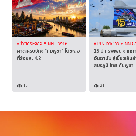
#ข่าวเศรษฐกิจ
#TNN ช่อง16
#TNN เจาะข่าว
#TNN ช่
คาดเศรษฐกิจ “กัมพูชา” โตชะลอ
15 ปี กริพเพน จากภา
ที่ร้อยละ 4.2
อันดามัน สู่เขี้ยวเล็
สมรภูมิ ไทย-กัมพูชา
16
21