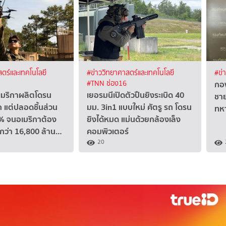
ตร์และเทคโนโลยี
#ข่าววิทยาศาสตร์และเทคโนโลยี
#ข่
กอง
#TNN ช่อง16
เมริกาผลิตโดรน
เยอรมนีเปิดตัวปืนยิงระเบิด 40
ชาย
 แต่ปลอดชิ้นส่วน
มม. 3in1 แบบใหม่ ศัตรู รถ โดรน
ทห
% จนอเมริกาต้อง
ยิงได้หมด แม่นด้วยกล้องเล็ง
่กว่า 16,800 ล้าน…
คอมพิวเตอร์
20