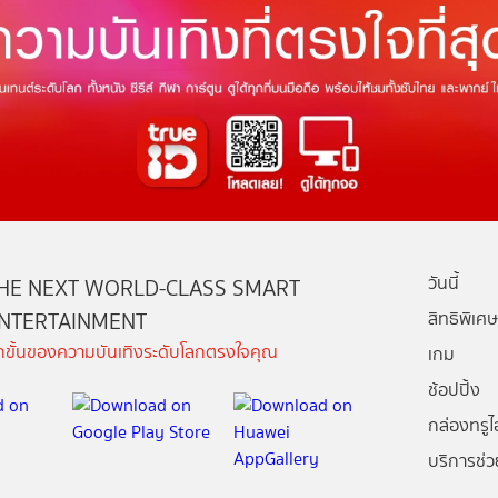
วันนี้
HE NEXT WORLD-CLASS SMART
NTERTAINMENT
สิทธิพิเศษ
ีกขั้นของความบันเทิงระดับโลกตรงใจคุณ
เกม
ช้อปปิ้ง
กล่องทรูไอ
บริการช่ว