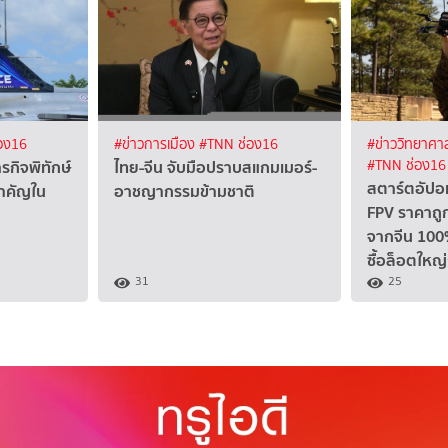
อง16
#ข่าวการเมือง
#TNN ช่อง16
#ข่าววิทยาศาส
รกิจพิทักษ์
ไทย-จีน จับมือปราบสแกมเมอร์-
#TNN ช่อง16
สตาร์ตอัปอ
บสำคัญใน
อาชญากรรมข้ามชาติ
FPV ราคาถูก
จากจีน 100
ซื้อล็อตใหญ
31
25