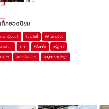
5
12
แท็กยอดนิยม
#
นายกรัฐมนตรี
#
ข่าววันนี้
#
ข่าวการเมือง
#
ข่าวล่าสุด
#
ข่าว
#
เลือกตั้ง
#
รัฐบาล
#
นายกฯ
#
เลือกตั้ง2569
#
อนุทิน ชาญวีรกูล