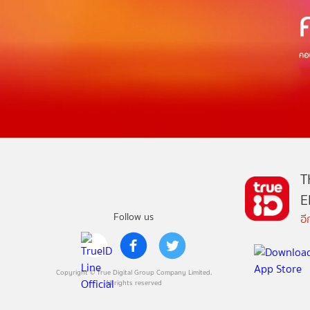
T
E
Follow us
อ
Copyright © True Digital Group Company Limited.
All rights reserved