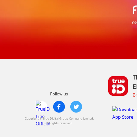
T
E
Follow us
อ
Copyright © True Digital Group Company Limited.
All rights reserved