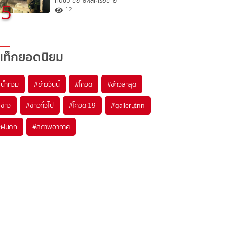
คนขับ-ขยายผลเครือข่าย
5
12
แท็กยอดนิยม
#
น้ำท่วม
#
ข่าววันนี้
#
โควิด
#
ข่าวล่าสุด
#
ข่าว
#
ข่าวทั่วไป
#
โควิด-19
#
gallerytnn
#
ฝนตก
#
สภาพอากาศ