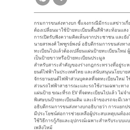
กรมการขนส่งทางบก ชี้แจงกรณีมีกระแสข่าวเกี
ต้องเปลี่ยนมาใช้ป้ายทะเบียนพื้นสีฟ้าสะท้อนแสง
การเปิดรับฟังความคิดเห็นจากประชาชน และยัง
นายสรพงศ์ ไพฑูรย์พงษ์ อธิบดีกรมการขนส่งทางบก
ทะเบียนไปแล้วต้องเปลี่ยนแผ่นป้ายทะเบียนใหม่ ผ
เป็นป้ายขาวหรือป้ายทะเบียนประมูล
สำหรับสาระสำคัญของร่างกฎกระทรวงที่อยู่ระห
ยนต์ไฟฟ้าในประเทศไทย และสนับสนุนนโยบาย
จักรยานยนต์ไฟฟ้าส่วนบุคคลที่จดทะเบียนใหม่ ใช
ส่วนรถไฟฟ้าสาธารณะและรถใช้งานเฉพาะทาง จะยั
แผ่นป้าย ขณะที่รถ EV ที่จดทะเบียนไปแล้ว ไม่จำเ
พิเศษบนป้ายทะเบียนเดิม และเจ้าของรถจะมีเวลาป
อธิบดีกรมการขนส่งทางบกอธิบายว่า การแยกปร
มีประโยชน์ต่อการช่วยเหลือผู้ประสบเหตุบนท้องถนน
ใช้วิธีการกู้ภัยและอุปกรณ์เฉพาะสำหรับระบบแบต
เพลิงไหม้