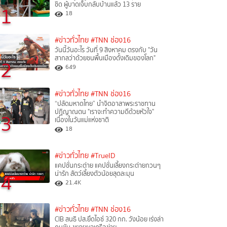
ชิด ผู้บาดเจ็บกลับบ้านแล้ว 13 ราย
1
18
#ข่าวทั่วไทย
#TNN ช่อง16
วันนี้วันอะไร วันที่ 9 สิงหาคม ตรงกับ "วัน
สากลว่าด้วยชนพื้นเมืองดั้งเดิมของโลก"
2
649
#ข่าวทั่วไทย
#TNN ช่อง16
“ปลัดมหาดไทย” นำจิตอาสาพระราชทาน
ปฏิญาณตน "เราจะทำความดีด้วยหัวใจ"
3
เนื่องในวันแม่แห่งชาติ
18
#ข่าวทั่วไทย
#TrueID
แคปชั่นกระต่าย แคปชั่นเลี้ยงกระต่ายกวนๆ
4
น่ารัก สัตว์เลี้ยงตัวน้อยสุดละมุน
21.4K
#ข่าวทั่วไทย
#TNN ช่อง16
CIB สนธิ ปส.ยึดไอซ์ 320 กก. วังน้อย เร่งล่า