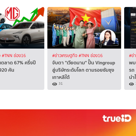
จ
#TNN ช่อง16
#ข่าวเศรษฐกิจ
#TNN ช่อง16
#ข่
ตลาด 67% ครึ่งปี
จับตา "เวียดนาม" ปั้น Vingroup
พบเ
920 คัน
สู่บริษัทระดับโลก ตามรอยซัมซุง
รถ 
เกาหลีใต้
นำไ
31