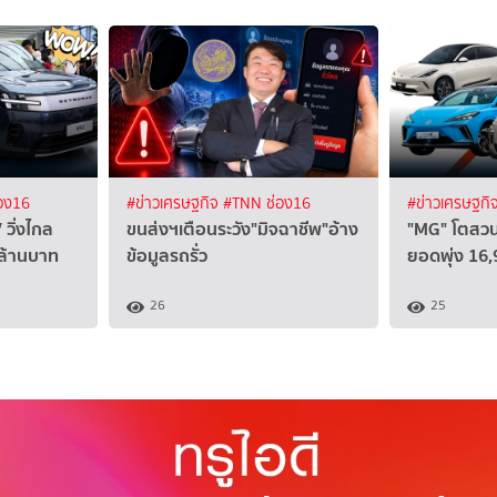
อง16
#ข่าวเศรษฐกิจ
#TNN ช่อง16
#ข่าวเศรษฐกิ
 วิ่งไกล
ขนส่งฯเตือนระวัง"มิจฉาชีพ"อ้าง
"MG" โตสวน
 ล้านบาท
ข้อมูลรถรั่ว
ยอดพุ่ง 16,
26
25