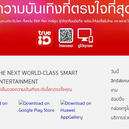
วันนี้
HE NEXT WORLD-CLASS SMART
NTERTAINMENT
สิทธิพิเศษ
ีกขั้นของความบันเทิงระดับโลกตรงใจคุณ
เกม
ช้อปปิ้ง
กล่องทรูไอ
บริการช่ว