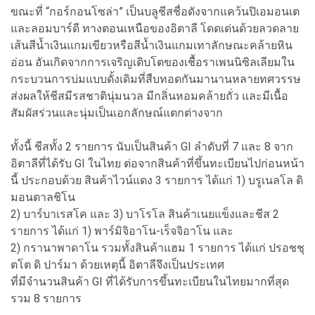
ขณะที่ “กอร์กอนโซล่า” เป็นบลูชีสชื่อดังจากแคว้นปิเอมอนเต
และลอมบาร์ดี ทางตอนเหนือของอิตาลี โดดเด่นด้วยลวดลาย
เส้นสีน้ำเงินแกมเขียวหรือสีน้ำเงินแกมเทาลักษณะคล้ายหิน
อ่อน อันเกิดจากการเจริญเติบโตของเชื้อราเพนนิซิลเลียมใน
กระบวนการบ่มแบบดั้งเดิมที่สืบทอดกันมานานหลายทศวรรษ
ส่งผลให้ชีสมีรสชาตินุ่มนวล มีกลิ่นหอมคล้ายถั่ว และมีเนื้อ
สัมผัสร่วนและนุ่มเป็นเอกลักษณ์แตกต่างจาก
ทั้งนี้ ชีสทั้ง 2 รายการ นับเป็นสินค้า GI ลำดับที่ 7 และ 8 จาก
อิตาลีที่ได้รับ GI ในไทย ต่อจากสินค้าที่ขึ้นทะเบียนไปก่อนหน้า
นี้ ประกอบด้วย สินค้าไวน์แดง 3 รายการ ได้แก่ 1) บรูเนลโล ดิ
มอนตาลชิโน
2) บาร์บาเรสโค และ 3) บาโรโล สินค้าเนยแข็งและชีส 2
รายการ ได้แก่ 1) พาร์มิจิอาโน-เร็จจิอาโน และ
2) กรานาพาดาโน รวมทั้งสินค้าแฮม 1 รายการ ได้แก่ ปรอชชุ
ตโต ดิ ปาร์มา ด้วยเหตุนี้ อิตาลีจึงเป็นประเทศ
ที่มีจำนวนสินค้า GI ที่ได้รับการขึ้นทะเบียนในไทยมากที่สุด
รวม 8 รายการ