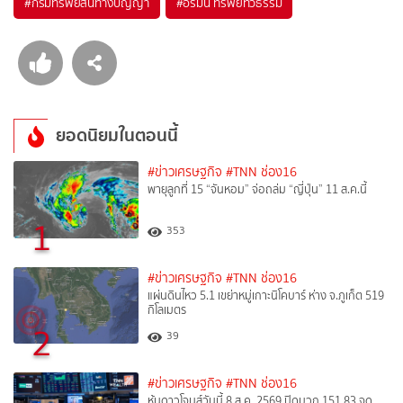
#
กรมทรัพย์สินทางปัญญา
#
อรมน ทรัพย์ทวีธรรม
ยอดนิยมในตอนนี้
#ข่าวเศรษฐกิจ
#TNN ช่อง16
พายุลูกที่ 15 “จันหอม” จ่อถล่ม “ญี่ปุ่น” 11 ส.ค.นี้
1
353
#ข่าวเศรษฐกิจ
#TNN ช่อง16
แผ่นดินไหว 5.1 เขย่าหมู่เกาะนิโคบาร์ ห่าง จ.ภูเก็ต 519
กิโลเมตร
2
39
#ข่าวเศรษฐกิจ
#TNN ช่อง16
หุ้นดาวโจนส์วันนี้ 8 ส.ค. 2569 ปิดบวก 151.83 จุด