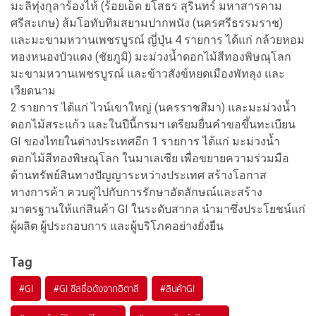
มะลิทุ่งกุลาร้องไห้ (ร้อยเอ็ด ยโสธร สุรินทร์ มหาสารคาม
ศรีสะเกษ) ส้มโอทับทิมสยามปากพนัง (นครศรีธรรมราช)
และมะขามหวานเพชรบูรณ์ ญี่ปุ่น 4 รายการ ได้แก่ กล้วยหอม
ทองหนองบัวแดง (ชัยภูมิ) มะม่วงน้ำดอกไม้สีทองพิษณุโลก
มะขามหวานเพชรบูรณ์ และข้าวสังข์หยดเมืองพัทลุง และ
เวียดนาม
2 รายการ ได้แก่ ไวน์เขาใหญ่ (นครราชสีมา) และมะม่วงน้ำ
ดอกไม้สระแก้ว และในปีนี้กรมฯ เตรียมยื่นคำขอขึ้นทะเบียน
GI ของไทยในต่างประเทศอีก 1 รายการ ได้แก่ มะม่วงน้ำ
ดอกไม้สีทองพิษณุโลก ในมาเลเซีย เพื่อขยายความร่วมมือ
ด้านทรัพย์สินทางปัญญาระหว่างประเทศ สร้างโอกาส
ทางการค้า ควบคู่ไปกับการรักษาอัตลักษณ์และสร้าง
มาตรฐานให้แก่สินค้า GI ในระดับสากล นำมาซึ่งประโยชน์แก่
ผู้ผลิต ผู้ประกอบการ และผู้บริโภคอย่างยั่งยืน
Tag
#
GI
#
GI ชีสชื่อดังจากอิตาลี
#
สินค้าGI