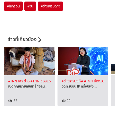
#
โลกร้อน
#
จีน
#
ข่าวเศรษฐกิจ
ข่าวที่เกี่ยวข้อง
#TNN เจาะข่าว
#TNN ช่อง16
#ข่าวเศรษฐกิจ
#TNN ช่อง16
เปิดกฎหมายลิขสิทธิ์ "ฮลุน…
จดทะเบียน IP ครึ่งปีพุ่ง …
23
23