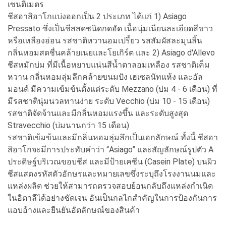
เซนติเมตร
ชีสอาสิอาโกแบ่งออกเป็น 2 ประเภท ได้แก่ 1) Asiago
Pressato ซึ่งเป็นชีสสดชนิดกดอัด เนื้อนุ่มเนียนละเอียดสีขาว
หรือเหลืองอ่อน รสชาติหวานอมเปรี้ยว รสสัมผัสละมุนลิ้น
กลิ่นหอมสดชื่นคล้ายเนยและโยเกิร์ต และ 2) Asiago d'Allevo
ชีสหมักบ่ม ที่มีเนื้อหยาบแน่นสีน้ำตาลอมเหลือง รสชาติเค็ม
หวาน กลิ่นหอมลุ่มลึกคล้ายขนมปัง เฮเซลนัทแห้ง และอัล
มอนด์ มีความเข้มข้นตั้งแต่ระดับ Mezzano (บ่ม 4 - 6 เดือน) ที่
มีรสชาตินุ่มนวลทานง่าย ระดับ Vecchio (บ่ม 10 - 15 เดือน)
รสชาติจัดจ้านและมีกลิ่นหอมแรงขึ้น และระดับสูงสุด
Stravecchio (บ่มนานกว่า 15 เดือน)
รสชาติเข้มข้นและมีกลิ่นหอมลุ่มลึกเป็นเอกลักษณ์ ทั้งนี้ ชีสอา
สิอาโกจะมีการประทับคำว่า “Asiago” และสัญลักษณ์รูปตัว A
ประดิษฐ์บริเวณขอบชีส และมีป้ายเคซีน (Casein Plate) บนผิว
ชีสแสดงรหัสตัวอักษรและหมายเลขซึ่งระบุถึงโรงงานนมและ
แหล่งผลิต ช่วยให้สามารถตรวจสอบย้อนกลับถึงแหล่งกำเนิด
ในอิตาลีได้อย่างชัดเจน อันเป็นกลไกสำคัญในการป้องกันการ
แอบอ้างและยืนยันอัตลักษณ์ของสินค้า