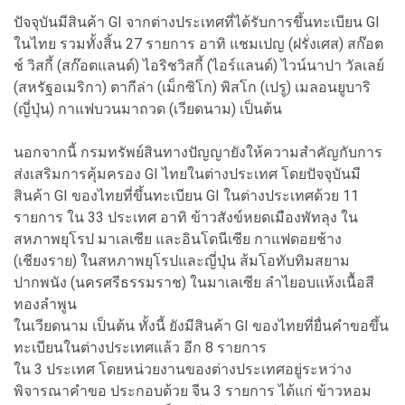
ปัจจุบันมีสินค้า GI จากต่างประเทศที่ได้รับการขึ้นทะเบียน GI
ในไทย รวมทั้งสิ้น 27 รายการ อาทิ แชมเปญ (ฝรั่งเศส) สก๊อต
ช์ วิสกี้ (สก๊อตแลนด์) ไอริชวิสกี้ (ไอร์แลนด์) ไวน์นาปา วัลเลย์
(สหรัฐอเมริกา) ตากีล่า (เม็กซิโก) พิสโก (เปรู) เมลอนยูบาริ
(ญี่ปุ่น) กาแฟบวนมาถวด (เวียดนาม) เป็นต้น
นอกจากนี้ กรมทรัพย์สินทางปัญญายังให้ความสำคัญกับการ
ส่งเสริมการคุ้มครอง GI ไทยในต่างประเทศ โดยปัจจุบันมี
สินค้า GI ของไทยที่ขึ้นทะเบียน GI ในต่างประเทศด้วย 11
รายการ ใน 33 ประเทศ อาทิ ข้าวสังข์หยดเมืองพัทลุง ใน
สหภาพยุโรป มาเลเซีย และอินโดนีเซีย กาแฟดอยช้าง
(เชียงราย) ในสหภาพยุโรปและญี่ปุ่น ส้มโอทับทิมสยาม
ปากพนัง (นครศรีธรรมราช) ในมาเลเซีย ลำไยอบแห้งเนื้อสี
ทองลำพูน
ในเวียดนาม เป็นต้น ทั้งนี้ ยังมีสินค้า GI ของไทยที่ยื่นคำขอขึ้น
ทะเบียนในต่างประเทศแล้ว อีก 8 รายการ
ใน 3 ประเทศ โดยหน่วยงานของต่างประเทศอยู่ระหว่าง
พิจารณาคำขอ ประกอบด้วย จีน 3 รายการ ได้แก่ ข้าวหอม