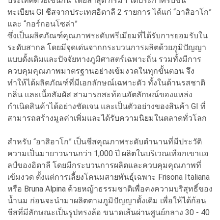
ประเทศด้วยเช่นกัน โดยล่าสุด กรมฯ ได้ประกาศรับขึ้น
ทะเบียน GI ชีสจากประเทศอิตาลี 2 รายการ ได้แก่ “อาสิอาโก”
และ “กอร์กอนโซล่า”
ซึ่งเป็นผลิตภัณฑ์คุณภาพระดับพรีเมียมที่ได้รับการยอมรับใน
ระดับสากล โดยมีจุดเด่นจากกระบวนการผลิตด้วยภูมิปัญญา
แบบดั้งเดิมและปัจจัยทางภูมิศาสตร์เฉพาะถิ่น รวมทั้งมีการ
ควบคุมคุณภาพมาตรฐานอย่างเข้มงวดในทุกขั้นตอน จึง
ทำให้ได้ผลิตภัณฑ์ที่มีเอกลักษณ์เฉพาะตัว ทั้งในด้านรสชาติ
กลิ่น และเนื้อสัมผัส สามารถสะท้อนอัตลักษณ์ของแหล่ง
กำเนิดสินค้าได้อย่างชัดเจน และเป็นตัวอย่างของสินค้า GI ที่
สามารถสร้างมูลค่าเพิ่มและได้รับความนิยมในตลาดทั่วโลก
สำหรับ “อาสิอาโก” เป็นชีสคุณภาพระดับตำนานที่มีประวัติ
ความเป็นมายาวนานกว่า 1,000 ปี ผลิตในบริเวณเทือกเขาแอ
ลป์ของอิตาลี โดยมีกระบวนการผลิตและควบคุมคุณภาพที่
เข้มงวด ตั้งแต่การเลี้ยงโคนมสายพันธุ์เฉพาะ Frisona Italiana
หรือ Bruna Alpina ด้วยหญ้าธรรมชาติเพื่อคงความบริสุทธิ์ของ
น้ำนม ก่อนจะนำมาผลิตตามภูมิปัญญาดั้งเดิม เพื่อให้ได้ก้อน
ชีสที่มีลักษณะเป็นรูปทรงล้อ ขนาดเส้นผ่านศูนย์กลาง 30 - 40