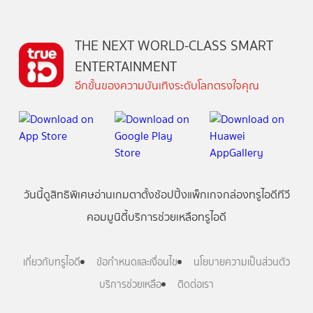
THE NEXT WORLD-CLASS SMART
ENTERTAINMENT
อีกขั้นของความบันเทิงระดับโลกตรงใจคุณ
วันนี้
ดู
สิทธิพิเศษ
อ่าน
เกม
ตาตั้ง
ช้อปปิ้ง
แพ็กเกจ
กล่องทรูไอดีทีวี
คอมมูนิตี้
บริการช่วยเหลือทรูไอดี
เกี่ยวกับทรูไอดี
ข้อกำหนดและเงื่อนไข
นโยบายความเป็นส่วนตัว
บริการช่วยเหลือ
ติดต่อเรา