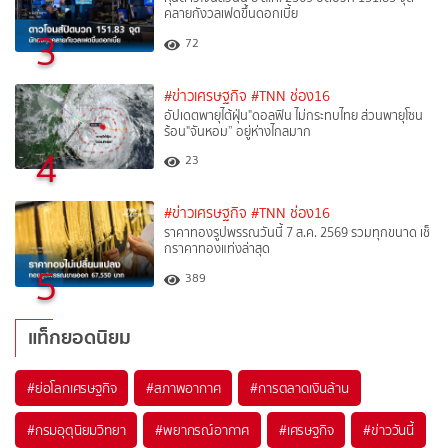
คลายกังวลเฟดขึ้นดอกเบี้ย
3
72
#ข่าวเศรษฐกิจ
#TNN ช่อง16
อัปเดตพายุไต้ฝุ่น"ดอลฟิน ไม่กระทบไทย ส่วนพายุโซน
ร้อน"จันหอม” อยู่ห่างไกลมาก
4
23
#ข่าวเศรษฐกิจ
#TNN ช่อง16
ราคาทองรูปพรรณวันนี้ 7 ส.ค. 2569 รวมทุกขนาด เช็
กราคาทองแท่งล่าสุด
5
389
แท็กยอดนิยม
#
ย่อโลกเศรษฐกิจ
#
สภาพอากาศ
#
การตลาดเงินล้าน
#
กรมอุตุนิยมวิทยา
#
พยากรณ์อากาศ
#
เศรษฐกิจ
#
ข่าววันนี้