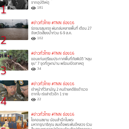
จากอุบัติเหตุ
1
181
#ข่าวทั่วไทย
#TNN ช่อง16
ร่องมรสุมแรง ฝนถล่มหลายพื้นที่ เตือน 27
จังหวัดเสี่ยงน้ำท่วม 6-9 ส.ค.
2
102
#ข่าวทั่วไทย
#TNN ช่อง16
ขอนแก่นเตรียมประกาศพื้นที่ภัยพิบัติ "หลุม
ยุบ" 7 จุดที่ภูผาม่าน พร้อมเปิดสาเหตุ
3
34
#ข่าวทั่วไทย
#TNN ช่อง16
เจ้าหน้าที่วิสามัญ 2 คนร้ายคดียิงตำรวจ
ตากใบ เร่งล่าตัวอีก 1 ราย
4
22
#ข่าวทั่วไทย
#TNN ช่อง16
ไอคอนสยาม น้อมสำนึกในพระ
มหากรุณาธิคุณ สมเด็จพระพันปีหลวง ร่วม