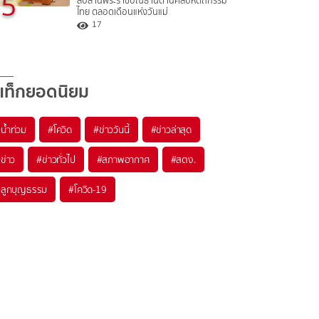
5
สืบสานพระราชปณิธานด้านศิลปหัตถกรรม
ไทย ตลอดเดือนแห่งวันแม่
17
แท็กยอดนิยม
#
น้ำท่วม
#
โควิด
#
ข่าววันนี้
#
ข่าวล่าสุด
#
ข่าว
#
ข่าวทั่วไป
#
สภาพอากาศ
#
สตง.
#
ลูกบุญธรรม
#
โควิด-19