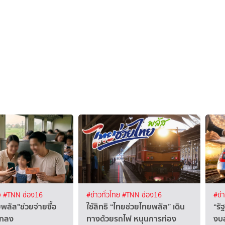
จ
#TNN ช่อง16
#ข่าวทั่วไทย
#TNN ช่อง16
#ข่
พลัส"ช่วยจ่ายซื้อ
ใช้สิทธิ “ไทยช่วยไทยพลัส” เดิน
“รั
ูกลง
ทางด้วยรถไฟ หนุนการท่อง
งบ