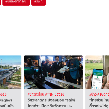
#
ขนส่งสาธารณะ
#
รฟท.
อง16
#ข่าวทั่วไทย
#TNN ช่อง16
#ข่าวเศรษฐกิ
Maglev)
วิศวะลาดกระบังส่งมอบ “รถไฟ
"ไทยช่วยไทย
่องบินยัง
ไทยทำ” เปิดเวทีนวัตกรรม K-
ตั๋วรถไฟได้ถ