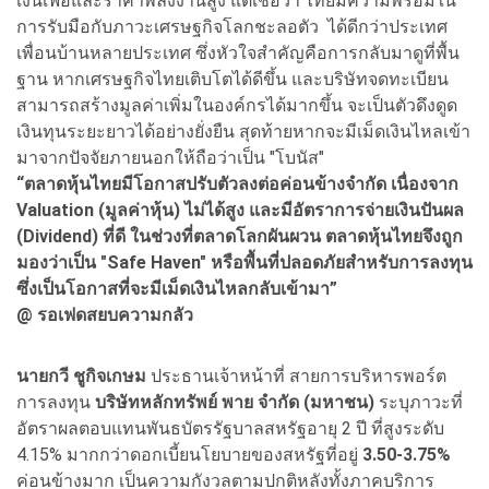
เงินเฟ้อและราคาพลังงานสูง แต่เชื่อว่า ไทยมีความพร้อมใน
การรับมือกับภาวะเศรษฐกิจโลกชะลอตัว ได้ดีกว่าประเทศ
เพื่อนบ้านหลายประเทศ ซึ่งหัวใจสำคัญคือการกลับมาดูที่พื้น
ฐาน หากเศรษฐกิจไทยเติบโตได้ดีขึ้น และบริษัทจดทะเบียน
สามารถสร้างมูลค่าเพิ่มในองค์กรได้มากขึ้น จะเป็นตัวดึงดูด
เงินทุนระยะยาวได้อย่างยั่งยืน สุดท้ายหากจะมีเม็ดเงินไหลเข้า
มาจากปัจจัยภายนอกให้ถือว่าเป็น "โบนัส"
“ตลาดหุ้นไทยมีโอกาสปรับตัวลงต่อค่อนข้างจำกัด เนื่องจาก
Valuation (มูลค่าหุ้น) ไม่ได้สูง และมีอัตราการจ่ายเงินปันผล
(Dividend) ที่ดี ในช่วงที่ตลาดโลกผันผวน ตลาดหุ้นไทยจึงถูก
มองว่าเป็น "Safe Haven" หรือพื้นที่ปลอดภัยสำหรับการลงทุน
ซึ่งเป็นโอกาสที่จะมีเม็ดเงินไหลกลับเข้ามา”
@ รอเฟดสยบความกลัว
นายกวี ชูกิจเกษม
ประธานเจ้าหน้าที่ สายการบริหารพอร์ต
การลงทุน
บริษัทหลักทรัพย์ พาย จำกัด (มหาชน)
ระบุภาวะที่
อัตราผลตอบแทนพันธบัตรรัฐบาลสหรัฐอายุ 2 ปี ที่สูงระดับ
4.15% มากกว่าดอกเบี้ยนโยบายของสหรัฐที่อยู่
3.50-3.75%
ค่อนข้างมาก เป็นความกังวลตามปกติหลังทั้งภาคบริการ