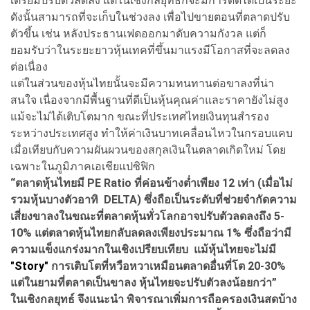
เตรียมปรับตัวลดลง แต่ในเชิงกลยุทธ์ก็จะมีการดีดได้เป็นระยะ
ดังนั้นสามารถที่จะเก็บในช่วงลง เพื่อไปขายตอนที่ตลาดปรับ
ตัวขึ้น เช่น หลังประธานเฟดออกมาดับความกังวล แต่ก็
ยอมรับว่าในระยะยาวหุ้นเทคที่ขึ้นมาแรงมีโอกาสที่จะลดลง
ต่อเนื่อง
แต่ในส่วนของหุ้นไทยนั้นจะมีความทนทานต่อขาลงที่น่า
สนใจ เนื่องจากมีพื้นฐานที่ดีเป็นหุ้นคุณค่าและราคายังไม่สูง
แม้จะไม่ได้เติบโตมาก ขณะที่ประเทศไทยเงินทุนสำรอง
ระหว่างประเทศสูง ทำให้ค่าเงินบาทเคลื่อนไหวในกรอบแคบ
เมื่อเทียบกับความผันผวนของสกุลเงินในตลาดเกิดใหม่ โดย
เฉพาะในภูมิภาคเอเชียแปซิฟิก
“ตลาดหุ้นไทยมี PE Ratio ที่ค่อนข้างต่ำเพียง 12 เท่า (เมื่อไม่
รวมหุ้นบางตัวอาทิ DELTA) ซึ่งถือเป็นระดับที่ช่วยจำกัดความ
เสี่ยงขาลงในขณะที่ตลาดหุ้นทั่วโลกอาจปรับตัวลดลงถึง 5-
10% แต่ตลาดหุ้นไทยกลับลดลงเพียงประมาณ 1% ซึ่งถือว่ามี
ความแข็งแกร่งมากในเชิงเปรียบเทียบ แม้หุ้นไทยจะไม่มี
"Story"
การเติบโตที่หวือหวาเหมือนตลาดอื่นที่โต 20-30%
แต่ในยามที่ตลาดเป็นขาลง หุ้นไทยจะปรับตัวลงน้อยกว่า”
ในเชิงกลยุทธ์ จึงแนะนำ พิจารณาเพิ่มการถือครองเงินสดบ้าง