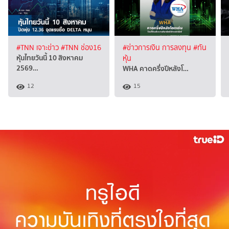
#TNN เจาะข่าว
#TNN ช่อง16
#ข่าวการเงิน การลงทุน
#ทัน
หุ้นไทยวันนี้ 10 สิงหาคม
หุ้น
2569…
WHA คาดครึ่งปีหลังโ…
12
15