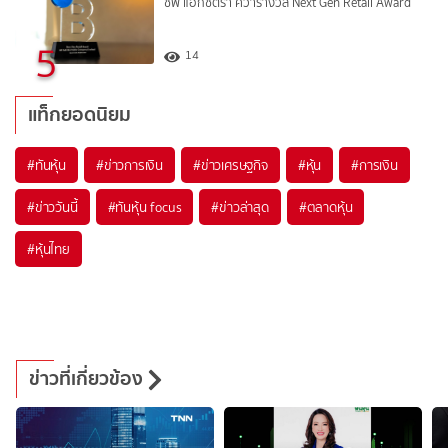
ซีพี แอ็กซ์ตร้า คว้ารางวัล Next Gen Retail Award
5
14
แท็กยอดนิยม
#
ทันหุ้น
#
ข่าวการเงิน
#
ข่าวเศรษฐกิจ
#
หุ้น
#
การเงิน
#
ข่าววันนี้
#
ทันหุ้น focus
#
ข่าวล่าสุด
#
ตลาดหุ้น
#
หุ้นไทย
ข่าวที่เกี่ยวข้อง