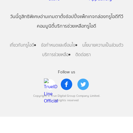
วันนี้
ดู
สิทธิพิเศษ
อ่าน
เกม
ตาตั้ง
ช้อปปิ้ง
แพ็กเกจ
กล่องทรูไอดีทีวี
คอมมูนิตี้
บริการช่วยเหลือทรูไอดี
เกี่ยวกับทรูไอดี
ข้อกำหนดและเงื่อนไข
นโยบายความเป็นส่วนตัว
บริการช่วยเหลือ
ติดต่อเรา
Follow us
Copyright © True Digital Group Company Limited.
All rights reserved