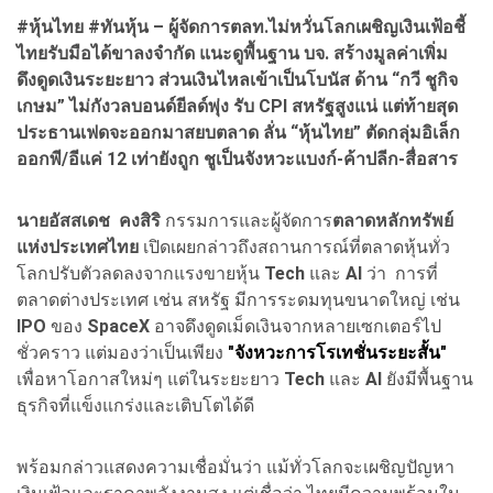
#หุ้นไทย #ทันหุ้น – ผู้จัดการตลท.ไม่หวั่นโลกเผชิญเงินเฟ้อชี้
ไทยรับมือได้ขาลงจำกัด แนะดูพื้นฐาน บจ. สร้างมูลค่าเพิ่ม
ดึงดูดเงินระยะยาว ส่วนเงินไหลเข้าเป็นโบนัส ด้าน “กวี ชูกิจ
เกษม” ไม่กังวลบอนด์ยีลด์พุ่ง รับ CPI สหรัฐสูงแน่ แต่ท้ายสุด
ประธานเฟดจะออกมาสยบตลาด ลั่น “หุ้นไทย” ตัดกลุ่มอิเล็ก
ออกพี/อีแค่ 12 เท่ายังถูก ชูเป็นจังหวะ
แบงก์-ค้าปลีก-สื่อสาร
นายอัสสเดช คงสิริ
กรรมการและผู้จัดการ
ตลาดหลักทรัพย์
แห่งประเทศไทย
เปิดเผยกล่าวถึงสถานการณ์ที่ตลาดหุ้นทั่ว
โลกปรับตัวลดลงจากแรงขายหุ้น
Tech
และ
AI
ว่า การที่
ตลาดต่างประเทศ เช่น สหรัฐ มีการระดมทุนขนาดใหญ่ เช่น
IPO
ของ
SpaceX
อาจดึงดูดเม็ดเงินจากหลายเซกเตอร์ไป
ชั่วคราว แต่มองว่าเป็นเพียง
"จังหวะการโรเทชั่นระยะสั้น"
เพื่อหาโอกาสใหม่ๆ แต่ในระยะยาว
Tech
และ
AI
ยังมีพื้นฐาน
ธุรกิจที่แข็งแกร่งและเติบโตได้ดี
พร้อมกล่าวแสดงความเชื่อมั่นว่า แม้ทั่วโลกจะเผชิญปัญหา