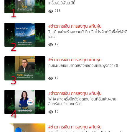
เกลี้ยง1.3พันล.ปีนี้
1
218
#ข่าวการเงิน การลงทุน
#ทันหุ้น
TLIเดินหน้าสร้างความยั่งยืน เริ่มโปรเจ็กต์จัดซื้อไฟฟ้าสี
เขียว
2
17
#ข่าวการเงิน การลงทุน
#ทันหุ้น
กบข.ฝีมือเฉียบขาดสร้างผลตอบแทนพุ่งกว่า7%
3
17
#ข่าวการเงิน การลงทุน
#ทันหุ้น
WHA คาดครึ่งปีหลังโดดเด่น โอนที่ดินเพิ่ม-ขาย
สินทรัพย์เข้ากองทรัสต์
4
15
#ข่าวการเงิน การลงทุน
#ทันหุ้น