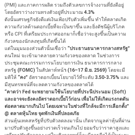
(PMI) และภาคการผลิต รวมถึงตัวเลขการจ้างงานที่ยังดีอยู่
โดยอัตราว่างงานทรงตัวอยู่ที่ประมาณ
4.3%
ดังนั้นเศรษฐกิจยังดีแต่เงินเฟ้อปรับตัวเพิ่มขึ้น ทำให้ตลาดเกิด
ความกังวลด้านดอกเบี้ยที่จะเป็นขาขึ้น และยิ่งดัชนีผู้บริโภค
หรือ CPI ที่เตรียมประกาศออกมาก็เชื่อว่าจะสูงขึ้นเป็นความ
กังวลของนักลงทุนที่เกิดขึ้นได้
แต่ในมุมมองส่วนตัวนั้นเชื่อว่า
“ประธานธนาคารกลางสหรัฐ”
คนใหม่ จะเข้ามาคลายความกังวลของตลาด ในช่วงการ
ประชุมคณะกรรมการนโยบายการเงิน ธนาคารการกลาง
สหรัฐ
(FOMC)
ในสัปดาห์หน้
า (16–17 มิ.ย. 2569)
โดยจะมี
มติให้
“คง”
อัตราดอกเบี้ยนโยบายไว้ที่ระดับ
3.50-3.75%
และ
มีสุนทรพจน์ที่จะลดความกังวลของตลาดได้
“คาดว่า Fed จะพยายามใช้นโยบายที่ประนีประนอม (Soft)
และอาจจะยังคงอัตราดอกเบี้ยไว้ก่อน เพื่อไม่ให้เกิดแรงกดดัน
ต่อตลาดมากเกินไป โดยเฉพาะในช่วงที่ใกล้จะมีการเลือกตั้ง”
@ ตลาดหุ้นไทย จุดพักเงินที่ปลอดภัย
ส่วนหุ้นเทคสหรัฐที่ปรับตัวลดลงมานั้น เกิดจากมูลค่าหุ้นที่ผ่าน
มาปรับตัวสูงขึ้นอย่างรวดเร็วจนเกินไป ยอมรับว่าราคาสูงและ