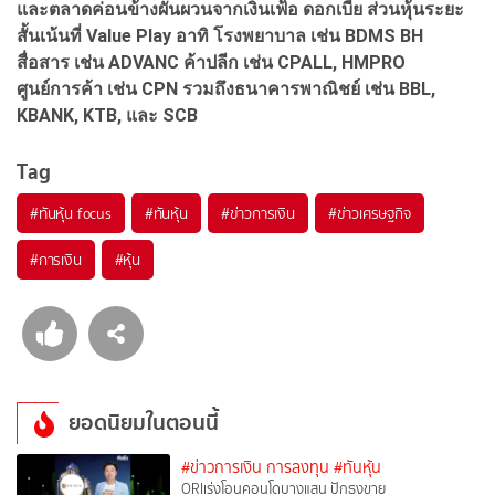
และตลาดค่อนข้างผันผวนจากเงินเฟ้อ ดอกเบี้ย ส่วนหุ้นระยะ
สั้นเน้นที่ Value Play อาทิ โรงพยาบาล เช่น BDMS BH
สื่อสาร เช่น ADVANC ค้าปลีก เช่น CPALL, HMPRO
ศูนย์การค้า เช่น CPN รวมถึงธนาคารพาณิชย์ เช่น BBL,
KBANK, KTB, และ SCB
Tag
#
ทันหุ้น focus
#
ทันหุ้น
#
ข่าวการเงิน
#
ข่าวเศรษฐกิจ
#
การเงิน
#
หุ้น
ยอดนิยมในตอนนี้
#ข่าวการเงิน การลงทุน
#ทันหุ้น
ORIเร่งโอนคอนโดบางแสน ปักธงขาย