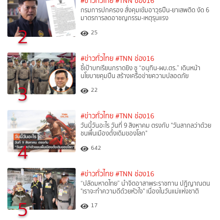
#ข่าวทั่วไทย
#TNN ช่อง16
กรมการปกครอง สั่งคุมเข้มอาวุธปืน-ยาเสพติด งัด 6
มาตรการลดอาชญกรรม-เหตุรุนแรง
2
25
#ข่าวทั่วไทย
#TNN ช่อง16
ชี้เป้าบทเรียนกราดยิง ชู “อนุทิน-ผบ.ตร.” เดินหน้า
นโยบายคุมปืน สร้างเครือข่ายความปลอดภัย
3
22
#ข่าวทั่วไทย
#TNN ช่อง16
วันนี้วันอะไร วันที่ 9 สิงหาคม ตรงกับ "วันสากลว่าด้วย
ชนพื้นเมืองดั้งเดิมของโลก"
4
642
#ข่าวทั่วไทย
#TNN ช่อง16
“ปลัดมหาดไทย” นำจิตอาสาพระราชทาน ปฏิญาณตน
"เราจะทำความดีด้วยหัวใจ" เนื่องในวันแม่แห่งชาติ
5
17