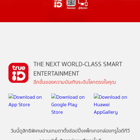
THE NEXT WORLD-CLASS SMART
ENTERTAINMENT
อีกขั้นของความบันเทิงระดับโลกตรงใจคุณ
วันนี้
ดู
สิทธิพิเศษ
อ่าน
เกม
ตาตั้ง
ช้อปปิ้ง
แพ็กเกจ
กล่องทรูไอดีทีวี