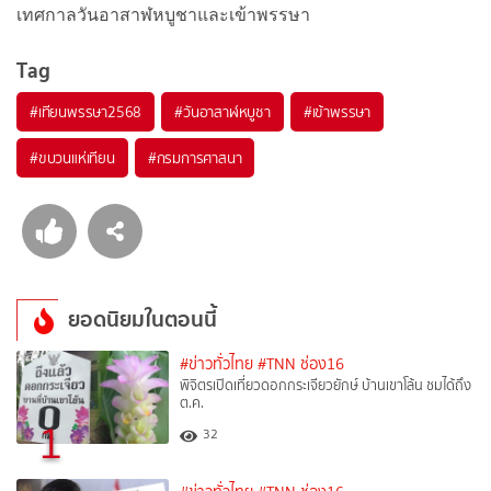
เทศกาลวันอาสาฬหบูชาและเข้าพรรษา
Tag
#
เทียนพรรษา2568
#
วันอาสาฬหบูชา
#
เข้าพรรษา
#
ขบวนแห่เทียน
#
กรมการศาสนา
ยอดนิยมในตอนนี้
#ข่าวทั่วไทย
#TNN ช่อง16
พิจิตรเปิดเที่ยวดอกกระเจียวยักษ์ บ้านเขาโล้น ชมได้ถึง
ต.ค.
1
32