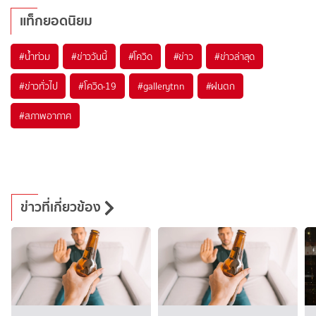
แท็กยอดนิยม
#
น้ำท่วม
#
ข่าววันนี้
#
โควิด
#
ข่าว
#
ข่าวล่าสุด
#
ข่าวทั่วไป
#
โควิด-19
#
gallerytnn
#
ฝนตก
#
สภาพอากาศ
ข่าวที่เกี่ยวข้อง