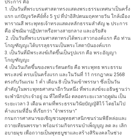
ประการ คือ
1. เป็นวันที่พระบรมศาสดาทรงแสดงพระธรรมเทศนาเป็นครั้ง
แรก แก่ปัญจวัคคีย์ทั้ง 5 รูป ที่ป่าอิสิปตนมฤคทายวัน ใกล้เมือง
พาราณสี พระพุทธเจ้าทรงแสดงหลักธรรมสำคัญ ๒ ประการ
คือ มัชฌิมาปฏิปทาหรือทางสายกลาง และอริยสัจ
2. เป็นวันที่พระบรมศาสดาทรงได้พระสาวกองค์แรก คือ ท่าน
โกญฑัญญะได้บรรลุธรรมเป็นพระโสดาบันองค์แรก
3. เป็นวันที่มีพระสงฆ์เกิดขึ้นเป็นรูปแรก คือ พระอัญญา
โกญฑัญญะ
4. เป็นวันเกิดขึ้นของพระรัตนตรัย คือ พระพุทธ พระธรรม
พระสงฆ์ ครบเป็นครั้งแรก และในวันที่ 11 กรกฎาคม 2568
ตรงกับวันแรม 1 ค่ำ เดือน 8 เป็นวันเข้าพรรษา ซึ่งเป็นวัน
สำคัญในพระพุทธศาสนาอีกวันหนึ่ง ที่พระสงฆ์จะอธิษฐานว่า
จะพำนักประจำอยู่ ณ ที่ใดที่หนึ่ง ตลอดระยะเวลาฤดูฝน เป็น
ระยะเวลา 3 เดือน ตามที่พระธรรมวินัยบัญญัติไว้ โดยไม่ไป
ค้างแรมที่อื่น ที่เรียกว่า “จำพรรษา”
กรมการศาสนาขอเชิญชวนพุทธศาสนิกชนร่วมพิธีหล่อและ
ถวายเทียนพรรษา พร้อมร่วมกิจกรรมบำเพ็ญบุญ ลด ละ เลิก
อบายมุข เพื่อถวายเป็นพุทธบูชาและสร้างสิริมงคลในช่วง