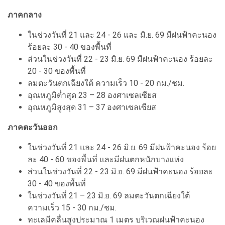
ภาคกลาง
ในช่วงวันที่ 21 และ 24 - 26 และ มิ.ย. 69 มีฝนฟ้าคะนอง
ร้อยละ 30 - 40 ของพื้นที่
ส่วนในช่วงวันที่ 22 - 23 มิ.ย. 69 มีฝนฟ้าคะนอง ร้อยละ
20 - 30 ของพื้นที่
ลมตะวันตกเฉียงใต้ ความเร็ว 10 - 20 กม./ชม.
อุณหภูมิต่ำสุด 23 – 28 องศาเซลเซียส
อุณหภูมิสูงสุด 31 – 37 องศาเซลเซียส
ภาคตะวันออก
ในช่วงวันที่ 21 และ 24 - 26 มิ.ย. 69 มีฝนฟ้าคะนอง ร้อย
ละ 40 - 60 ของพื้นที่ และมีฝนตกหนักบางแห่ง
ส่วนในช่วงวันที่ 22 - 23 มิ.ย. 69 มีฝนฟ้าคะนอง ร้อยละ
30 - 40 ของพื้นที่
ในช่วงวันที่ 21 – 23 มิ.ย. 69 ลมตะวันตกเฉียงใต้
ความเร็ว 15 - 30 กม./ชม.
ทะเลมีคลื่นสูงประมาณ 1 เมตร บริเวณฝนฟ้าคะนอง