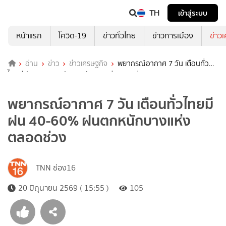
TH
เข้าสู่ระบบ
หน้าแรก
โควิด-19
ข่าวทั่วไทย
ข่าวการเมือง
ข่าว
อ่าน
ข่าว
ข่าวเศรษฐกิจ
พยากรณ์อากาศ 7 วัน เตือนทั่ว
ไทยมีฝน 40-60% ฝนตกหนักบางแห่งตลอดช่วง
พยากรณ์อากาศ 7 วัน เตือนทั่วไทยมี
ฝน 40-60% ฝนตกหนักบางแห่ง
ตลอดช่วง
TNN ช่อง16
20 มิถุนายน 2569 ( 15:55 )
105