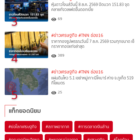
หุ้นดาวโจนส์วันนี้ 8 ส.ค. 2569 ปิดบวก 151.83 จุด
คลายกังวลเฟดขึ้นดอกเบี้ย
3
69
#ข่าวเศรษฐกิจ
#TNN ช่อง16
ราคาทองรูปพรรณวันนี้ 7 ส.ค. 2569 รวมทุกขนาด เช็
กราคาทองแท่งล่าสุด
4
389
#ข่าวเศรษฐกิจ
#TNN ช่อง16
แผ่นดินไหว 5.1 เขย่าหมู่เกาะนิโคบาร์ ห่าง จ.ภูเก็ต 519
กิโลเมตร
5
25
แท็กยอดนิยม
#
ย่อโลกเศรษฐกิจ
#
สภาพอากาศ
#
การตลาดเงินล้าน
#
กรมอุตุนิยมวิทยา
#
พยากรณ์อากาศ
#
เศรษฐกิจ
#
โลกร้อน