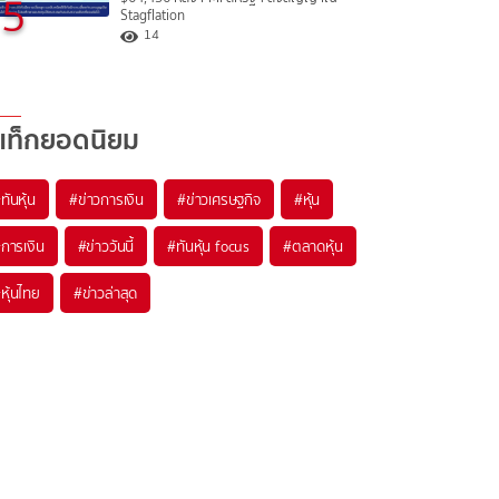
5
Stagflation
14
แท็กยอดนิยม
#
ทันหุ้น
#
ข่าวการเงิน
#
ข่าวเศรษฐกิจ
#
หุ้น
#
การเงิน
#
ข่าววันนี้
#
ทันหุ้น focus
#
ตลาดหุ้น
#
หุ้นไทย
#
ข่าวล่าสุด