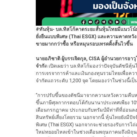
#ทันหุ้น- บล.ทิสโก้คาดระยะสั้นหุ้นไทยมีแนวโน้
ยั่งยืนแบบพิเศษ (Thai ESGX) และความคาดหวังก
ขายมากกว่าซื้อ หรือหมุนรอบเทรดดิ้งสั้นไวขึ้น
นายอภิชาติ ผู้บรรเจิดกุล, CISA ผู้อำนวยการอาวุ
จำกั
ด เปิดเผยว่า บล.ทิสโก้มองว่าปัจจุบันดัชนีห
การเจรจาการค้าและเงินกองทุนรวมไทยเพื่อความยั
จำกัดแถวระดับ 1,200 จุด โดยมองว่าในช่วงนี้เป
“การปรับขึ้นของดัชนีมาจากความหวังความคืบห
ขึ้นภาษีศุลกากรตอบโต้กับนานาประเทศเพียง 10%
เดือนกรกฎาคม ประกอบกับทรัมป์มีท่าทีที่อ่อนล
สินทรัพย์เสี่ยงโดยรวม นอกจากนี้ หุ้นไทยยังมี
พิเศษ (Thai ESGX) นอกจากจะช่วยรองรับการไถ่ถ
ใหม่ทยอยไหลเข้าในช่วงเดือนพฤษภาคมถึงมิถุนาย