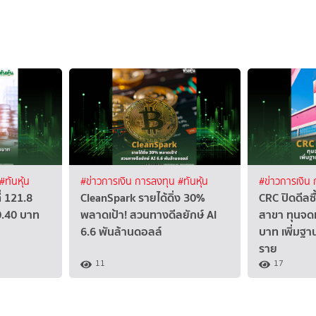
#ทันหุ้น
#ข่าวการเงิน การลงทุน
#ทันหุ้น
#ข่าวการเงิน
่ 121.8
CleanSpark รายได้ดิ่ง 30%
CRC ปิดดีลซ
0.40 บาท
พลาดเป้า! สวนทางดีลยักษ์ AI
สาขา ทุนจดท
6.6 พันล้านดอลล์
บาท เพิ่มฐา
ราย
11
17