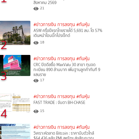
สิงหาคม 2569
21
#ข่าวการเงิน การลงทุน
#ทันหุ้น
ASW ครึ่งปีแรกโกยรายได้ 5,691 ลบ. โต 57%
เดินหน้าโอนบิ๊กโปรเจ็กต์
2
18
#ข่าวการเงิน การลงทุน
#ทันหุ้น
CRC ปิดดีลซื้อ MaxValu 30 สาขา ทุนจด
ทะเบียน 890 ล้านบาท เพิ่มฐานลูกค้าทันที 9
3
แสนราย
17
#ข่าวการเงิน การลงทุน
#ทันหุ้น
FAST TRADE : จับตา BH-CHASE
4
15
#ข่าวการเงิน การลงทุน
#ทันหุ้น
วิเคราะห์ตลาด Bitcoin : ราคาบีบตัวใกล้
$64,436 หลัง PMI สหรัฐฯ ส่งสัญญาณ