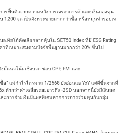
องการฟื้นตัวจากความหวังการเจรจาการค้าและเงินกองทุน
ดับ 1,200 จุด เป็นจังหวะขายมากกว่าซื้อ หรือหมุนทำรอบเท
ล.ทิสโก้คัดเลือกจากหุ้นใน SET50 Index ที่มี ESG Rating
ลค่าที่เหมาะสมตามปัจจัยพื้นฐานมากกว่า 20% ขึ้นไป
2 ยังมีแนวโน้มเชิงบวก ชอบ CPF, FM และ
“ซื้อ” แม้กำไรไตรมาส 1/2568 ยังอ่อนแอ YoY แต่ดีขึ้นจากที่
x ต่ำกว่าค่าเฉลี่ยระยะยาวถึง -2SD นอกจากนี้ยังมีเงินสด
นและการจ่ายเงินปันผลพิเศษหากการการร่วมทุนกับกลุ่ม
. คือ BDMS, BEM, CPALL, CPF, FM, GULF และ HANA ด้านแนว