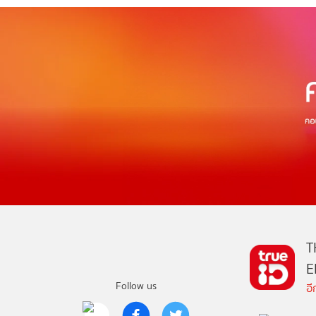
T
E
Follow us
อ