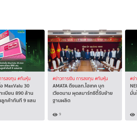
 การลงทุน
#ทันหุ้น
#ข่าวการเงิน การลงทุน
#ทันหุ้น
#ข่
ื้อ MaxValu 30
AMATA ดึงนลท.ไฮเทค บุก
NER
ะเบียน 890 ล้าน
เวียดนาม ผุดสมาร์ทซิตี้รับย้าย
มั่
นลูกค้าทันที 9 แสน
ฐานผลิต
9