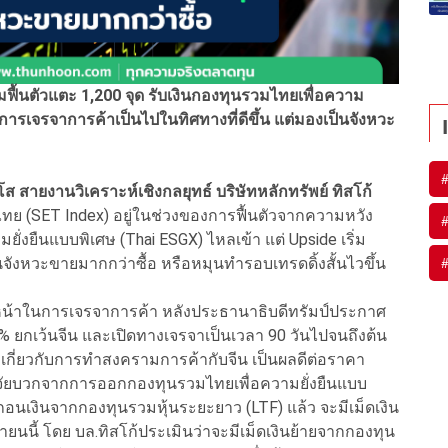
มฟื้นตัวแตะ 1,200 จุด รับเงินกองทุนรวมไทยเพื่อความ
ารเจรจาการค้าเป็นไปในทิศทางที่ดีขึ้น แต่มองเป็นจังหวะ
โส สายงานวิเคราะห์เชิงกลยุทธ์ บริษัทหลักทรัพย์ ทิสโก้
ุ้นไทย (SET Index) อยู่ในช่วงของการฟื้นตัวจากความหวัง
่งยืนแบบพิเศษ (Thai ESGX) ไหลเข้า แต่ Upside เริ่ม
็นจังหวะขายมากกว่าซื้อ หรือหมุนทำรอบเทรดดิ้งสั้นไวขึ้น
น้าในการเจรจาการค้า หลังประธานาธิบดีทรัมป์ประกาศ
 ยกเว้นจีน และเปิดทางเจรจาเป็นเวลา 90 วันไปจนถึงต้น
งเกี่ยวกับการทำสงครามการค้ากับจีน เป็นผลดีต่อราคา
ปัจจัยบวกจากการออกกองทุนรวมไทยเพื่อความยั่งยืนแบบ
อนเงินจากกองทุนรวมหุ้นระยะยาว (LTF) แล้ว จะมีเม็ดเงิน
นนี้ โดย บล.ทิสโก้ประเมินว่าจะมีเม็ดเงินย้ายจากกองทุน