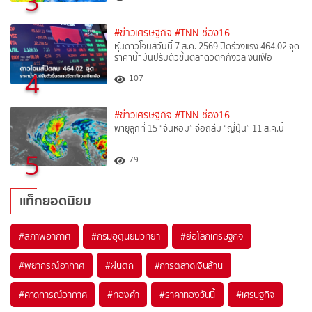
3
#ข่าวเศรษฐกิจ
#TNN ช่อง16
หุ้นดาวโจนส์วันนี้ 7 ส.ค. 2569 ปิดร่วงแรง 464.02 จุด
ราคาน้ำมันปรับตัวขึ้นตลาดวิตกกังวลเงินเฟ้อ
4
107
#ข่าวเศรษฐกิจ
#TNN ช่อง16
พายุลูกที่ 15 “จันหอม” จ่อถล่ม “ญี่ปุ่น” 11 ส.ค.นี้
5
79
แท็กยอดนิยม
#
สภาพอากาศ
#
กรมอุตุนิยมวิทยา
#
ย่อโลกเศรษฐกิจ
#
พยากรณ์อากาศ
#
ฝนตก
#
การตลาดเงินล้าน
#
คาดการณ์อากาศ
#
ทองคำ
#
ราคาทองวันนี้
#
เศรษฐกิจ