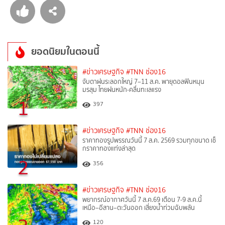
ยอดนิยมในตอนนี้
#ข่าวเศรษฐกิจ
#TNN ช่อง16
จับตาฝนระลอกใหญ่ 7–11 ส.ค. พายุดอลฟินหนุน
มรสุม ไทยฝนหนัก-คลื่นทะเลแรง
1
397
#ข่าวเศรษฐกิจ
#TNN ช่อง16
ราคาทองรูปพรรณวันนี้ 7 ส.ค. 2569 รวมทุกขนาด เช็
กราคาทองแท่งล่าสุด
2
356
#ข่าวเศรษฐกิจ
#TNN ช่อง16
พยากรณ์อากาศวันนี้ 7 ส.ค.69 เตือน 7-9 ส.ค.นี้
เหนือ–อีสาน–ตะวันออก เสี่ยงน้ำท่วมฉับพลัน
120