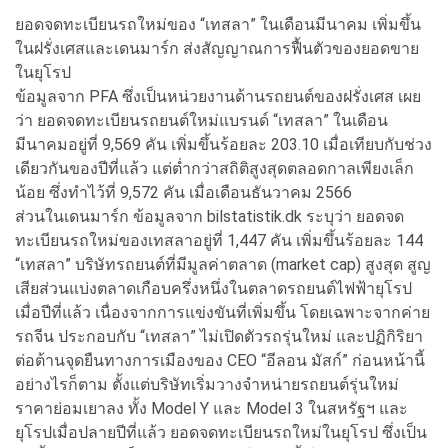
ยอดจดทะเบียนรถใหม่ของ “เทสลา” ในเดือนมีนาคม เพิ่มขึ้น
ในฝรั่งเศสและเดนมาร์ก ส่งสัญญาณการฟื้นตัวของยอดขาย
ในยุโรป
ข้อมูลจาก PFA ซึ่งเป็นหน่วยงานด้านรถยนต์ของฝรั่งเศส เผย
ว่า ยอดจดทะเบียนรถยนต์ใหม่แบรนด์ “เทสลา” ในเดือน
มีนาคมอยู่ที่ 9,569 คัน เพิ่มขึ้นร้อยละ 203.10 เมื่อเทียบกับช่วง
เดียวกันของปีที่แล้ว แต่ต่ำกว่าสถิติสูงสุดตลอดกาลเพียงเล็ก
น้อย ซึ่งทำไว้ที่ 9,572 คัน เมื่อเดือนธันวาคม 2566
ส่วนในเดนมาร์ก ข้อมูลจาก bilstatistik.dk ระบุว่า ยอดจด
ทะเบียนรถใหม่ของเทสลาอยู่ที่ 1,447 คัน เพิ่มขึ้นร้อยละ 144
“เทสลา” บริษัทรถยนต์ที่มีมูลค่าตลาด (market cap) สูงสุด สูญ
เสียส่วนแบ่งตลาดเกือบครึ่งหนึ่งในตลาดรถยนต์ไฟฟ้ายุโรป
เมื่อปีที่แล้ว เนื่องจากการแข่งขันที่เพิ่มขึ้น โดยเฉพาะจากค่าย
รถจีน ประกอบกับ “เทสลา” ไม่เปิดตัวรถรุ่นใหม่ และปฏิกิริยา
ต่อต้านจุดยืนทางการเมืองของ CEO “อีลอน มัสก์” ก่อนหน้านี้
อย่างไรก็ตาม ตั้งแต่บริษัทเริ่มวางจำหน่ายรถยนต์รุ่นใหม่
ราคาย่อมเยาลง ทั้ง Model Y และ Model 3 ในสหรัฐฯ และ
ยุโรปเมื่อปลายปีที่แล้ว ยอดจดทะเบียนรถใหม่ในยุโรป ซึ่งเป็น