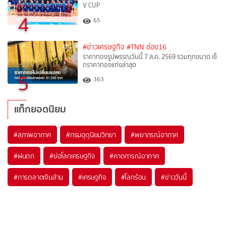
V CUP
4
65
#ข่าวเศรษฐกิจ
#TNN ช่อง16
ราคาทองรูปพรรณวันนี้ 7 ส.ค. 2569 รวมทุกขนาด เช็
กราคาทองแท่งล่าสุด
5
363
แท็กยอดนิยม
#
สภาพอากาศ
#
กรมอุตุนิยมวิทยา
#
พยากรณ์อากาศ
#
ฝนตก
#
ย่อโลกเศรษฐกิจ
#
คาดการณ์อากาศ
#
การตลาดเงินล้าน
#
เศรษฐกิจ
#
โลกร้อน
#
ข่าววันนี้