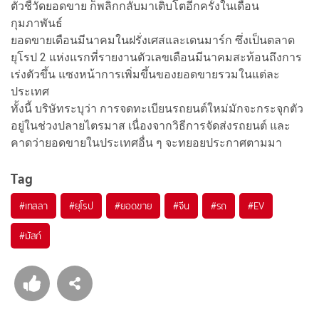
ตัวชี้วัดยอดขาย ก็พลิกกลับมาเติบโตอีกครั้งในเดือน
กุมภาพันธ์
ยอดขายเดือนมีนาคมในฝรั่งเศสและเดนมาร์ก ซึ่งเป็นตลาด
ยุโรป 2 แห่งแรกที่รายงานตัวเลขเดือนมีนาคมสะท้อนถึงการ
เร่งตัวขึ้น แซงหน้าการเพิ่มขึ้นของยอดขายรวมในแต่ละ
ประเทศ
ทั้งนี้ บริษัทระบุว่า การจดทะเบียนรถยนต์ใหม่มักจะกระจุกตัว
อยู่ในช่วงปลายไตรมาส เนื่องจากวิธีการจัดส่งรถยนต์ และ
คาดว่ายอดขายในประเทศอื่น ๆ จะทยอยประกาศตามมา
Tag
#
เทสลา
#
ยุโรป
#
ยอดขาย
#
จีน
#
รถ
#
EV
#
มัสก์