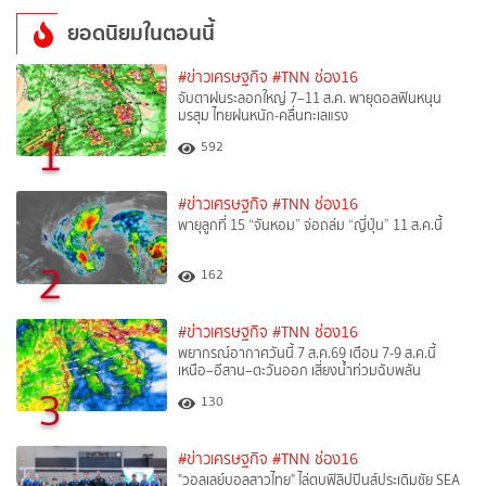
ยอดนิยมในตอนนี้
#ข่าวเศรษฐกิจ
#TNN ช่อง16
จับตาฝนระลอกใหญ่ 7–11 ส.ค. พายุดอลฟินหนุน
มรสุม ไทยฝนหนัก-คลื่นทะเลแรง
1
592
#ข่าวเศรษฐกิจ
#TNN ช่อง16
พายุลูกที่ 15 “จันหอม” จ่อถล่ม “ญี่ปุ่น” 11 ส.ค.นี้
2
162
#ข่าวเศรษฐกิจ
#TNN ช่อง16
พยากรณ์อากาศวันนี้ 7 ส.ค.69 เตือน 7-9 ส.ค.นี้
เหนือ–อีสาน–ตะวันออก เสี่ยงน้ำท่วมฉับพลัน
3
130
#ข่าวเศรษฐกิจ
#TNN ช่อง16
"วอลเลย์บอลสาวไทย" ไล่ตบฟิลิปปินส์ประเดิมชัย SEA