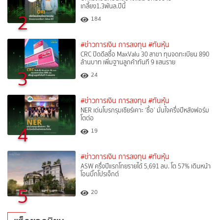
เกลี้ยง1.3พันล.ปีนี้
2
184
#ข่าวการเงิน การลงทุน
#ทันหุ้น
CRC ปิดดีลซื้อ MaxValu 30 สาขา ทุนจดทะเบียน 890
ล้านบาท เพิ่มฐานลูกค้าทันที 9 แสนราย
3
24
#ข่าวการเงิน การลงทุน
#ทันหุ้น
NER เด่นโบรกรุมเชียร์เคาะ ‘ซื้อ’ มั่นใจครึ่งปีหลังฟอร์ม
โตต่อ
4
19
#ข่าวการเงิน การลงทุน
#ทันหุ้น
ASW ครึ่งปีแรกโกยรายได้ 5,691 ลบ. โต 57% เดินหน้า
โอนบิ๊กโปรเจ็กต์
5
20