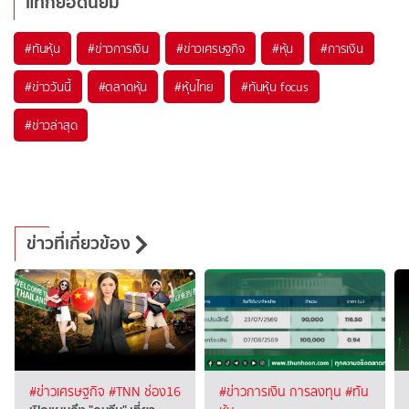
แท็กยอดนิยม
#
ทันหุ้น
#
ข่าวการเงิน
#
ข่าวเศรษฐกิจ
#
หุ้น
#
การเงิน
#
ข่าววันนี้
#
ตลาดหุ้น
#
หุ้นไทย
#
ทันหุ้น focus
#
ข่าวล่าสุด
ข่าวที่เกี่ยวข้อง
#ข่าวเศรษฐกิจ
#TNN ช่อง16
#ข่าวการเงิน การลงทุน
#ทัน