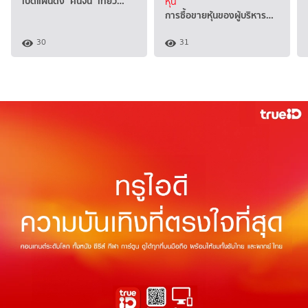
เปิดแผนดึง "คนจีน" เที่ยว…
หุ้น
การซื้อขายหุ้นของผู้บริหาร…
30
31