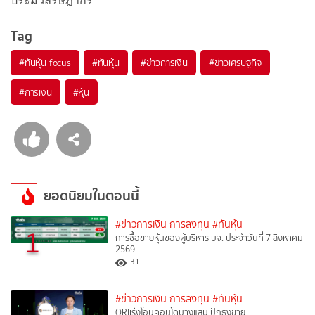
ประมวลรัษฎากร
Tag
#
ทันหุ้น focus
#
ทันหุ้น
#
ข่าวการเงิน
#
ข่าวเศรษฐกิจ
#
การเงิน
#
หุ้น
ยอดนิยมในตอนนี้
#ข่าวการเงิน การลงทุน
#ทันหุ้น
1
การซื้อขายหุ้นของผู้บริหาร บจ. ประจำวันที่ 7 สิงหาคม
2569
31
#ข่าวการเงิน การลงทุน
#ทันหุ้น
ORIเร่งโอนคอนโดบางแสน ปักธงขาย