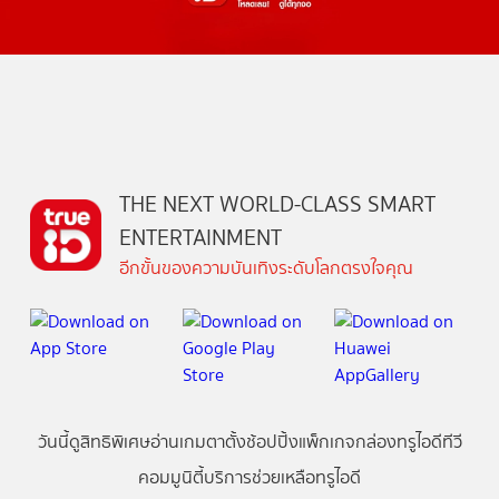
THE NEXT WORLD-CLASS SMART
ENTERTAINMENT
อีกขั้นของความบันเทิงระดับโลกตรงใจคุณ
วันนี้
ดู
สิทธิพิเศษ
อ่าน
เกม
ตาตั้ง
ช้อปปิ้ง
แพ็กเกจ
กล่องทรูไอดีทีวี
คอมมูนิตี้
บริการช่วยเหลือทรูไอดี