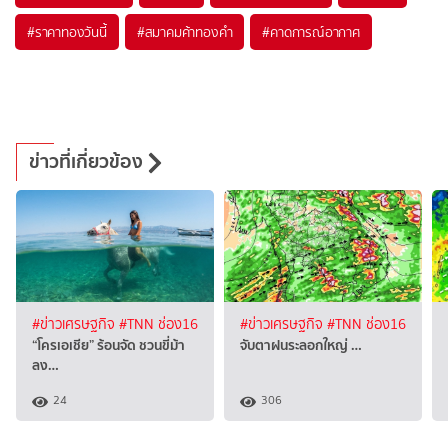
#
ราคาทองวันนี้
#
สมาคมค้าทองคำ
#
คาดการณ์อากาศ
ข่าวที่เกี่ยวข้อง
#ข่าวเศรษฐกิจ
#TNN ช่อง16
#ข่าวเศรษฐกิจ
#TNN ช่อง16
“โครเอเชีย” ร้อนจัด ชวนขี่ม้า
จับตาฝนระลอกใหญ่ …
ลง…
24
306