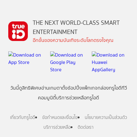
THE NEXT WORLD-CLASS SMART
ENTERTAINMENT
อีกขั้นของความบันเทิงระดับโลกตรงใจคุณ
วันนี้
ดู
สิทธิพิเศษ
อ่าน
เกม
ตาตั้ง
ช้อปปิ้ง
แพ็กเกจ
กล่องทรูไอดีทีวี
คอมมูนิตี้
บริการช่วยเหลือทรูไอดี
เกี่ยวกับทรูไอดี
ข้อกำหนดและเงื่อนไข
นโยบายความเป็นส่วนตัว
บริการช่วยเหลือ
ติดต่อเรา