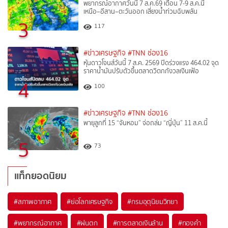
พยากรณ์อากาศวันนี้ 7 ส.ค.69 เตือน 7-9 ส.ค.นี้
เหนือ–อีสาน–ตะวันออก เสี่ยงน้ำท่วมฉับพลัน
3
117
#ข่าวเศรษฐกิจ
#TNN ช่อง16
หุ้นดาวโจนส์วันนี้ 7 ส.ค. 2569 ปิดร่วงแรง 464.02 จุด
ราคาน้ำมันปรับตัวขึ้นตลาดวิตกกังวลเงินเฟ้อ
4
100
#ข่าวเศรษฐกิจ
#TNN ช่อง16
พายุลูกที่ 15 “จันหอม” จ่อถล่ม “ญี่ปุ่น” 11 ส.ค.นี้
5
73
แท็กยอดนิยม
#
สภาพอากาศ
#
ย่อโลกเศรษฐกิจ
#
กรมอุตุนิยมวิทยา
#
พยากรณ์อากาศ
#
ฝนตก
#
การตลาดเงินล้าน
#
ทองคำ