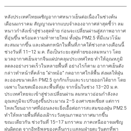
หลังประเทศไทยเผชิญอากาศหนาวเย็นต่อเนื่องในช่วงต้น
เดือนมกราคม สัญญาณจากแบบจำลองอากาศล่าสุดชี้ว่า ลม
หนาวกำลังเข้าสู่ช่วงสุดท้าย ก่อนจะเปลี่ยนผ่านสู่สภาพอากาศ
ที่อุ่นขึ้น พร้อมความท้าทายใหม่ ทั้งฝุ่น PM2.5 ที่มีแนวโน้ม
สะสมมากขึ้น และฝนตกหนักในพื้นที่ภาคใต้ช่วงกลางเดือนนี้
ช่วงวันที่ 11–12 ม.ค. ถือเป็นระยะสุดท้ายของลมหนาว โดย
มวลอากาศเย็นจากจีนแผ่ปกคลุมประเทศไทย ทำให้อุณหภูมิ
ลดลงอย่างรวดเร็วในหลายพื้นที่ อย่างไรก็ตาม อากาศเย็นดัง
กล่าวทำหน้าที่คล้าย “ฝาหม้อ” กดอากาศใกล้พื้น ส่งผลให้ฝุ่น
ละอองขนาดเล็ก PM2.5 ถูกกักเก็บและระบายออกได้ยาก โดย
เฉพาะในเขตเมืองและพื้นที่ลุ่ม จากนั้นในช่วง 13–20 ม.ค.
ประเทศไทยจะเข้าสู่ช่วงเปลี่ยนผ่าน ลมหนาวอ่อนกำลังลง
อุณหภูมิจะปรับสูงขึ้นประมาณ 2–5 องศาเซลเซียส แต่การ
ไหลเวียนอากาศที่อ่อนลงจะยิ่งเอื้อต่อการสะสมของฝุ่น PM2.5
ทำให้หลายพื้นที่ต้องเฝ้าระวังคุณภาพอากาศมากขึ้น
ขณะเดียวกัน ช่วงวันที่ 15–17 มกราคม ภาคเหนืออาจเผชิญ
ฝนผิดฤดู จากอิทธิพลของคลื่นกระแสลมฝ่ายตะวันตกที่พา