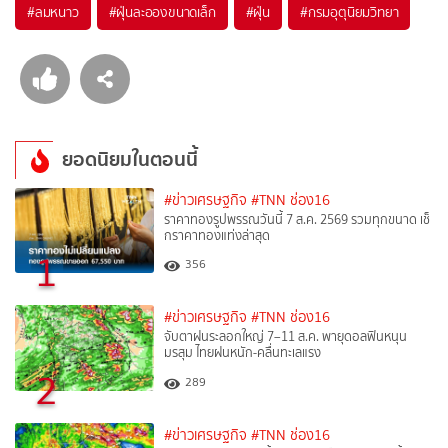
#
ลมหนาว
#
ฝุ่นละอองขนาดเล็ก
#
ฝุ่น
#
กรมอุตุนิยมวิทยา
ยอดนิยมในตอนนี้
#ข่าวเศรษฐกิจ
#TNN ช่อง16
ราคาทองรูปพรรณวันนี้ 7 ส.ค. 2569 รวมทุกขนาด เช็
กราคาทองแท่งล่าสุด
1
356
#ข่าวเศรษฐกิจ
#TNN ช่อง16
จับตาฝนระลอกใหญ่ 7–11 ส.ค. พายุดอลฟินหนุน
มรสุม ไทยฝนหนัก-คลื่นทะเลแรง
2
289
#ข่าวเศรษฐกิจ
#TNN ช่อง16