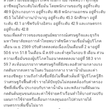
ส่วนความเชื่อมั่นผู้บริโภคจำแนกรายอาชีพพบว่า ทุกกลุ่ม
อาชีพอยู่ในระดับไม่เชื่อมั่น โดยพนักงานของรัฐ อยู่ที่ระดับ
48.9 ผู้ประกอบการ อยู่ที่ระดับ 46.8 พนักงานเอกชน อยู่ที่ระดับ
45.5 ไม่ได้ทำงาน/บำนาญ อยู่ที่ระดับ 45.3 นักศึกษา อยู่ที่
ระดับ 43.1 อาชีพรับจ้างอิสระ อยู่ที่ระดับ 42.9 และเกษตรกร
อยู่ที่ระดับ 42.8
ขณะที่ผลสำรวจของของศูนย์พยากรณ์เศรษฐกิจและธุรกิจ
มหาวิทยาลัยหอการค้าไทยพบว่าดัชนีความเชื่อมั่นผู้บริโภค
เดือน เม.ย. 2569 ปรับตัวลดลงต่อเนื่องเป็นเดือนที่ 2 มาอยู่ที่
50.6 จาก 51.8 ในเดือน มี.ค.69 และต่ำสุดในรอบ 8 เดือน ส่วน
ความเชื่อมั่นของผู้บริโภคในอนาคตลดลงมาอยู่ที่ 58.3 จาก
59.7 สะท้อนบรรยากาศเศรษฐกิจที่ยังชะลอตัวท่ามกลางแรง
กดดันจากสงครามในตะวันออกกลาง ราคาน้ำมันและค่า
ครองชีพสูง รวมถึงกำลังซื้อที่ยังไม่ฟื้นตัวเต็มที่ "ผู้บริโภครู้สึก
ว่าเศรษฐกิจฟื้นตัวช้า รายได้ปัจจุบันไม่สอดคล้องกับค่าครอง
ชีพที่เพิ่มขึ้น ประกอบกับราคาน้ำมัน และพลังงานที่ผันผวน
กดดันต้นทุนขนส่งและค่าใช้จ่ายครัวเรือนทำให้บางส่วนปรับ
แผนการใช้จ่ายหรือเลื่อนการลงทุนออกไปส่วนรายได้
เกษตรกรเพิ่มขึ้นไม่มาก