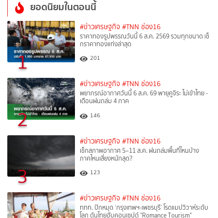
ยอดนิยมในตอนนี้
#ข่าวเศรษฐกิจ
#TNN ช่อง16
ราคาทองรูปพรรณวันนี้ 6 ส.ค. 2569 รวมทุกขนาด เช็
กราคาทองแท่งล่าสุด
1
201
#ข่าวเศรษฐกิจ
#TNN ช่อง16
พยากรณ์อากาศวันนี้ 6 ส.ค. 69 พายุคูจิระ ไม่เข้าไทย -
เตือนฝนถล่ม 4 ภาค
2
146
#ข่าวเศรษฐกิจ
#TNN ช่อง16
เช็กสภาพอากาศ 5–11 ส.ค. ฝนถล่มพื้นที่ไหนบ้าง
ภาคไหนเสี่ยงหนักสุด?
3
123
#ข่าวเศรษฐกิจ
#TNN ช่อง16
ททท. ปักหมุด ‘กรุงเทพฯ-เพชรบุรี’ โรดแมปวิวาห์ระดับ
โลก ดันไทยฮับคอนเซปต์ "Romance Tourism"