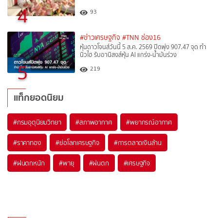
4
93
#ข่าวเศรษฐกิจ
#TNN ช่อง16
หุ้นดาวโจนส์วันนี้ 5 ส.ค. 2569 ปิดพุ่ง 907.47 จุด ทำ
นิวไฮ รับอานิสงส์หุ้น AI แกร่ง-น้ำมันร่วง
5
219
แท็กยอดนิยม
#
กรมอุตุนิยมวิทยา
#
สภาพอากาศ
#
พยากรณ์อากาศ
#
ราคาทอง
#
ย่อโลกเศรษฐกิจ
#
การตลาดเงินล้าน
#
ฝนตกหนัก
#
พายุ
#
ฝนตก
#
เศรษฐกิจ