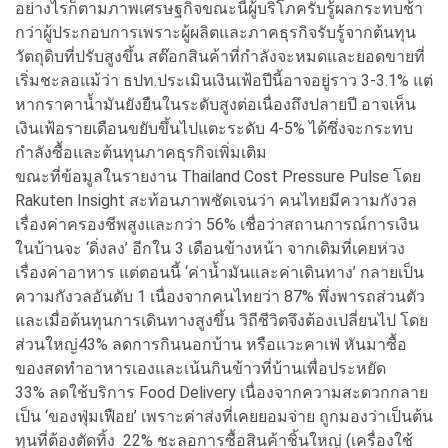
อย่างไรก็ตามภาพเศรษฐกิจขณะนี้ผู้บริโภครับรู้ผลกระทบช้า
กว่าผู้ประกอบการเพราะผู้ผลิตและภาคธุรกิจรับรู้จากต้นทุน
วัตถุดิบที่ปรับสูงขึ้น สต๊อกสินค้าที่กำลังจะหมดและยอดขายที่
เริ่มชะลอแม้ว่า ธปท.ประเมินเงินเฟ้อปีนี้อาจอยู่ราว 3-3.1% แต่
หากราคาน้ำมันยังยืนในระดับสูงต่อเนื่องถึงปลายปี อาจเห็น
เงินเฟ้อรายเดือนขยับขึ้นไปแตะระดับ 4-5% ได้ซึ่งจะกระทบ
กำลังซื้อและต้นทุนภาคธุรกิจเพิ่มเติม
ขณะที่ข้อมูลในรายงาน Thailand Cost Pressure Pulse โดย
Rakuten Insight สะท้อนภาพชัดเจนว่า คนไทยมีความกังวล
เรื่องค่าครองชีพสูงและกว่า 56% เชื่อว่าสถานการณ์การเงิน
ในบ้านจะ ‘ดิ่งลง’ อีกใน 3 เดือนข้างหน้า จากเดิมที่เคยห่วง
เรื่องค่าอาหาร แต่ตอนนี้ ‘ค่าน้ำมันและค่าเดินทาง’ กลายเป็น
ความกังวลอันดับ 1 เนื่องจากคนไทยว่า 87% พึ่งพารถส่วนตัว
และเมื่อต้นทุนการเดินทางสูงขึ้น วิถีชีวิตจึงต้องเปลี่ยนไป โดย
ส่วนใหญ่43% ลดการกินนอกบ้าน หรือแวะคาเฟ่ หันมาซื้อ
ของสดทำอาหารเองและเน้นกินข้าวที่บ้านเพื่อประหยัด
33% ลดใช้บริการ Food Delivery เนื่องจากความสะดวกกลาย
เป็น ‘ของฟุ่มเฟือย’ เพราะค่าส่งที่เคยยอมจ่าย ถูกมองว่าเป็นต้น
ทุนที่ต้องตัดทิ้ง 22% ชะลอการซื้อสินค้าชิ้นใหญ่ (เครื่องใช้