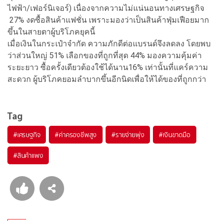
ไฟฟ้า/เฟอร์นิเจอร์) เนื่องจากความไม่แน่นอนทางเศรษฐกิจ
27% งดซื้อสินค้าแฟชั่น เพราะมองว่าเป็นสินค้าฟุ่มเฟือยมาก
ขึ้นในสายตาผู้บริโภคยุคนี้
เมื่อเงินในกระเป๋าจำกัด ความภักดีต่อแบรนด์จึงลดลง โดยพบ
ว่าส่วนใหญ่ 51% เลือกของที่ถูกที่สุด 44% มองความคุ้มค่า
ระยะยาว ซื้อครั้งเดียวต้องใช้ได้นาน16% เท่านั้นที่แคร์ความ
สะดวก ผู้บริโภคยอมลำบากขึ้นอีกนิดเพื่อให้ได้ของที่ถูกกว่า
Tag
#
เศรษฐกิจ
#
ค่าครองชีพสูง
#
รายจ่ายพุ่ง
#
เงินขาดมือ
#
สินค้าแพง