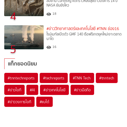
ล้อยาน Curiosity แตกร้าวหลังลุยดาวอังคาร 14 ปี
NASA ยันยังไหว
4
18
#ข่าววิทยาศาสตร์และเทคโนโลยี
#TNN ช่อง16
ไรน์เมทัลเปิดตัว GMF 140 เรือฟริเกตยุคใหม่เจาะตลาด
นาโต
5
16
แท็กยอดนิยม
#
tnntechreports
#
techreports
#
TNN Tech
#
tnntech
#
ข่าวไอที
#
AI
#
ข่าวเทคโนโลยี
#
ข่าวมือถือ
#
ข่าววงการไอที
#
แบไต๋