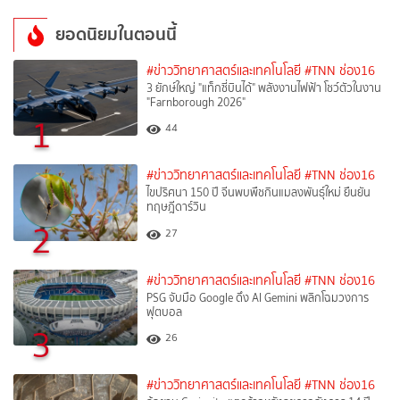
ยอดนิยมในตอนนี้
#ข่าววิทยาศาสตร์และเทคโนโลยี
#TNN ช่อง16
3 ยักษ์ใหญ่ "แท็กซี่บินได้" พลังงานไฟฟ้า โชว์ตัวในงาน
"Farnborough 2026"
1
44
#ข่าววิทยาศาสตร์และเทคโนโลยี
#TNN ช่อง16
ไขปริศนา 150 ปี จีนพบพืชกินแมลงพันธุ์ใหม่ ยืนยัน
ทฤษฎีดาร์วิน
2
27
#ข่าววิทยาศาสตร์และเทคโนโลยี
#TNN ช่อง16
PSG จับมือ Google ดึง AI Gemini พลิกโฉมวงการ
ฟุตบอล
3
26
#ข่าววิทยาศาสตร์และเทคโนโลยี
#TNN ช่อง16