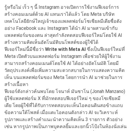
รู้หรือไม่ เร็ว ๆ นี้ Instagram อาจเปิดการใช้งานฟีเจอร์การ
สร้างคอมเมนต์ด้วย AI แทนเราได้แล้ว โดย Meta บริษัท
เทคโนโลยียักษ์ใหญ่เจ้าของแพลตฟอร์มโซเชียลมีเดียชื่อดัง
อย่าง Facebook และ Instagram ได้นำ AI มาผสานเข้ากับ
แพลตฟอร์มของตน ล่าสุดกำลังทดสอบฟีเจอร์ใหม่โดยใช้ AI
สร้างความคิดเห็นอัตโนมัติบนโพสต์ของผู้ใช้ได้
ฟีเจอร์ใหม่นี้มีชื่อว่า
Write with Meta AI
ซึ่งเป็นฟีเจอร์ใหม่ที่
Meta เปิดตัวบนแพลตฟอร์ม Instagram เพื่อช่วยให้ผู้ใช้งาน
สามารถสร้างคอมเมนต์โดยใช้ AI ได้อย่างอัตโนมัติ โดยมี
วัตถุประสงค์เพื่อเพิ่มความสะดวกสบายในการแสดงความคิด
เห็น บนแพลตฟอร์มของ Meta โดยการนำ AI มาช่วยในการ
สร้างเนื้อหา
ฟีเจอร์ดังกล่าวค้นพบโดย โจนาห์ มันซาโน (Jonah Manzano)
ผู้ใช้แพลตฟอร์ม X ที่มักทดสอบฟีเจอร์ใหม่ ๆ ของโซเชียลมี
เดีย โดยผู้ใช้ที่ได้รับการทดสอบจะเห็นไอคอนดินสอข้างแถบ
ข้อความใต้โพสต์ เมื่อแตะไอคอนดังกล่าว AI จะวิเคราะห์
รูปภาพและสร้างคำแนะนำความคิดเห็น 3 รายการ ตัวอย่าง
เช่น หากรูปภาพเป็นภาพบุคคลยิ้มและยกนิ้วโป้งในห้องนั่งเล่น