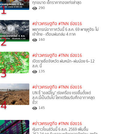
ทุกขนาด เช็กราคาทองแท่งล่าสุด
1
290
#ข่าวเศรษฐกิจ
#TNN ช่อง16
พยากรณ์อากาศวันนี้ 6 ส.ค. 69 พายุคูจิระ ไม่
เข้าไทย - เตือนฝนถล่ม 4 ภาค
2
160
#ข่าวเศรษฐกิจ
#TNN ช่อง16
เปิดรายชื่อจังหวัด ฝนหนัก–ฝนน้อย 6–12
ส.ค. นี้
3
135
#ข่าวเศรษฐกิจ
#TNN ช่อง16
UN ชี้ "เอลนีโญ" เร่งเครื่อง แรงขึ้นตั้งแต่
ส.ค.นี้เป็นต้นไป โลกเตรียมรับศึกอากาศสุด
4
ขั้ว!
145
#ข่าวเศรษฐกิจ
#TNN ช่อง16
หุ้นดาวโจนส์วันนี้ 6 ส.ค. 2569 เพิ่มขึ้น