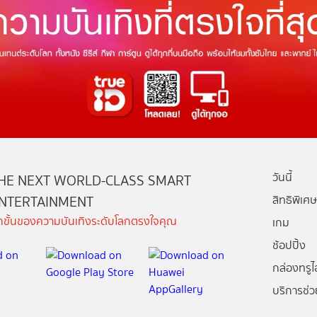
วันนี้
HE NEXT WORLD-CLASS SMART
NTERTAINMENT
สิทธิพิเศษ
ีกขั้นของความบันเทิงระดับโลกตรงใจคุณ
เกม
ช้อปปิ้ง
กล่องทรูไอ
บริการช่ว