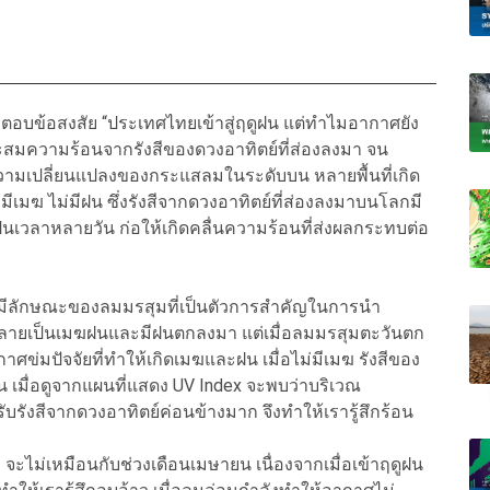
 ตอบข้อสงสัย “ประเทศไทยเข้าสู่ฤดูฝน แต่ทำไมอากาศยัง
สะสมความร้อนจากรังสีของดวงอาทิตย์ที่ส่องลงมา จน
กิดความเปลี่ยนแปลงของกระแสลมในระดับบน หลายพื้นที่เกิด
เมฆ ไม่มีฝน ซึ่งรังสีจากดวงอาทิตย์ที่ส่องลงมาบนโลกมี
นเวลาหลายวัน ก่อให้เกิดคลื่นความร้อนที่ส่งผลกระทบต่อ
มีลักษณะของลมมรสุมที่เป็นตัวการสำคัญในการนำ
กลายเป็นเมฆฝนและมีฝนตกลงมา แต่เมื่อลมมรสุมตะวันตก
ศข่มปัจจัยที่ทำให้เกิดเมฆและฝน เมื่อไม่มีเมฆ รังสีของ
 เมื่อดูจากแผนที่แสดง UV Index จะพบว่าบริเวณ
บรังสีจากดวงอาทิตย์ค่อนข้างมาก จึงทำให้เรารู้สึกร้อน
ไม่เหมือนกับช่วงเดือนเมษายน เนื่องจากเมื่อเข้าฤดูฝน