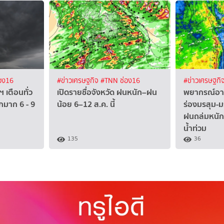
อง16
#ข่าวเศรษฐกิจ
#TNN ช่อง16
#ข่าวเศรษฐกิ
ฯ เตือนทั่ว
เปิดรายชื่อจังหวัด ฝนหนัก–ฝน
พยากรณ์อาก
กมาก 6 - 9
น้อย 6–12 ส.ค. นี้
ร่องมรสุม-ม
ฝนถล่มหนัก 
น้ำท่วม
135
36