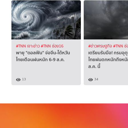
#TNN เจาะข่าว
#TNN ช่อง16
#ข่าวเศรษฐกิจ
#TNN ช่
พายุ "ดอลฟิน" จ่อจีน-ไต้หวัน
เตรียมรับมือ! กรมอุตุ
ไทยเตือนฝนหนัก 6-9 ส.ค.
ไทยฝนตกหนักถึงหนั
ส.ค. นี้
13
34