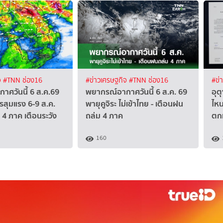
จ
#TNN ช่อง16
#ข่าวเศรษฐกิจ
#TNN ช่อง16
#ข่
าศวันนี้ 6 ส.ค.69
พยากรณ์อากาศวันนี้ 6 ส.ค. 69
อุต
รสุมแรง 6-9 ส.ค.
พายุคูจิระ ไม่เข้าไทย - เตือนฝน
ไหน
4 ภาค เตือนระวัง
ถล่ม 4 ภาค
ตก
160