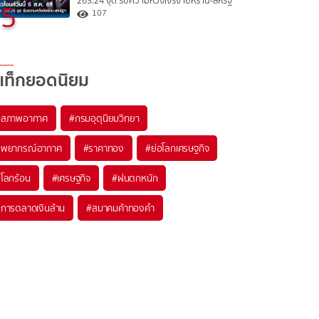
263.24 จุด รับความหวังเจรจาอิหร่าน-สหรัฐ
5
107
แท็กยอดนิยม
#
สภาพอากาศ
#
กรมอุตุนิยมวิทยา
#
พยากรณ์อากาศ
#
ราคาทอง
#
ย่อโลกเศรษฐกิจ
#
โลกร้อน
#
เศรษฐกิจ
#
ฝนตกหนัก
#
การตลาดเงินล้าน
#
สมาคมค้าทองคำ