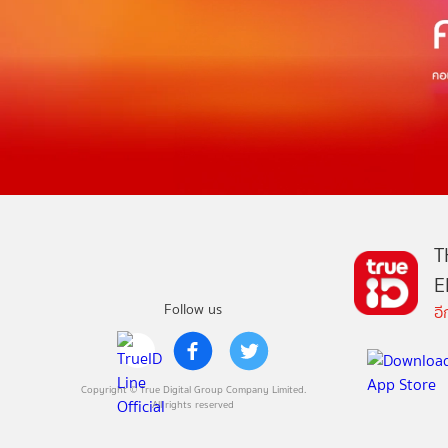
T
E
Follow us
อ
Copyright © True Digital Group Company Limited.
All rights reserved