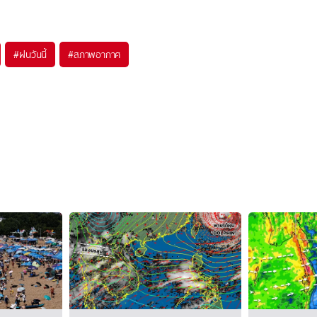
#
ฝนวันนี้
#
สภาพอากาศ