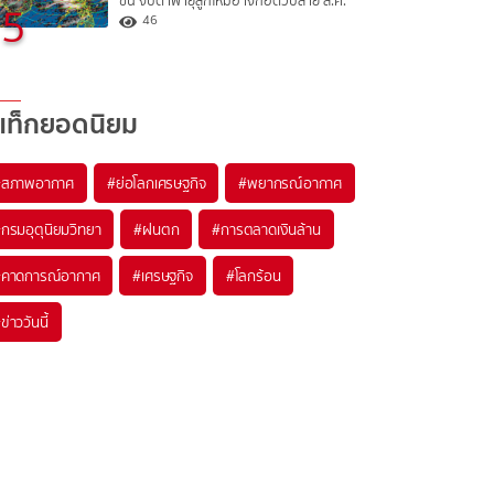
ขึ้น จับตาพายุลูกใหม่อาจก่อตัวปลาย ส.ค.
5
46
แท็กยอดนิยม
#
สภาพอากาศ
#
ย่อโลกเศรษฐกิจ
#
พยากรณ์อากาศ
#
กรมอุตุนิยมวิทยา
#
ฝนตก
#
การตลาดเงินล้าน
#
คาดการณ์อากาศ
#
เศรษฐกิจ
#
โลกร้อน
#
ข่าววันนี้