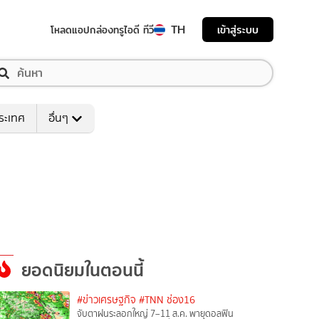
TH
เข้าสู่ระบบ
โหลดแอป
กล่องทรูไอดี ทีวี
ระเทศ
อื่นๆ
ยอดนิยมในตอนนี้
#ข่าวเศรษฐกิจ
#TNN ช่อง16
จับตาฝนระลอกใหญ่ 7–11 ส.ค. พายุดอลฟิน