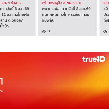
จ
#TNN ช่อง16
#ข่าวเศรษฐกิจ
#TNN ช่อง16
#ข่
าศวันนี้ 8 ส.ค.69
พยากรณ์อากาศวันนี้ 8 ส.ค.69
40 
8-11 ส.ค ทั่วไทยฝน
ฝนตกหนักทั่วไทย ระวังน้ำท่วม
ประ
อีสาน ตะวันออก
ฉับพลัน
ถึง
น้ำป่า
71