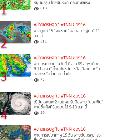
หนุนมรสุม ไทยฝนหนัก-คลื่นทะเลแรง
1
613
#ข่าวเศรษฐกิจ
#TNN ช่อง16
พายุลูกที่ 15 “จันหอม” จ่อถล่ม “ญี่ปุ่น” 11
ส.ค.นี้
2
311
#ข่าวเศรษฐกิจ
#TNN ช่อง16
พยากรณ์อากาศวันนี้ 8 ส.ค.69 อุตุฯ เตือน
8-11 ส.ค ทั่วไทยฝนหนัก เหนือ อีสาน ตะวัน
3
ออก ระวังน้ำท่วม-น้ำป่า
75
#ข่าวเศรษฐกิจ
#TNN ช่อง16
ญี่ปุ่น อพยพ 2 แสนคน รับมือพายุ “ดอลฟิน”
คาดขึ้นฝั่งที่จีนตอนใต้ 9-10 ส.ค.นี้
4
50
#ข่าวเศรษฐกิจ
#TNN ช่อง16
คาดการณ์อากาศ 15 วัน พายุดันมรสุมแรง