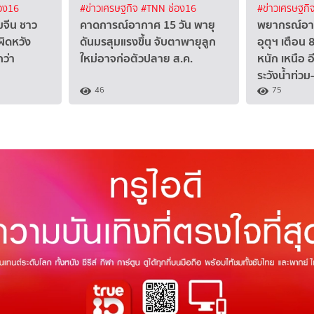
อง16
#ข่าวเศรษฐกิจ
#TNN ช่อง16
#ข่าวเศรษฐกิ
มจีน ชาว
คาดการณ์อากาศ 15 วัน พายุ
พยากรณ์อาก
ผิดหวัง
ดันมรสุมแรงขึ้น จับตาพายุลูก
อุตุฯ เตือน 
ว่า
ใหม่อาจก่อตัวปลาย ส.ค.
หนัก เหนือ 
ระวังน้ำท่วม-
46
75