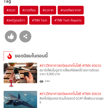
Tag
#
จรวด
#
ดาวเทียม
#
อวกาศ
#
กองทัพอากาศ
#
สหรัฐอเมริกา
#
TNN Tech
#
TNN Tech Reports
ยอดนิยมในตอนนี้
#ข่าววิทยาศาสตร์และเทคโนโลยี
#TNN ช่อง16
สมาร์ตโฟนโมดูลาร์ เปลี่ยนคีย์แพดได้ ลดการติดจอ
ราคา 9,900 บาท
1
244
#ข่าววิทยาศาสตร์และเทคโนโลยี
#TNN ช่อง16
สิงคโปร์ซุ่มเจรจาร่วมโปรเจกต์ GCAP เล็งพัฒนารบยุค
6