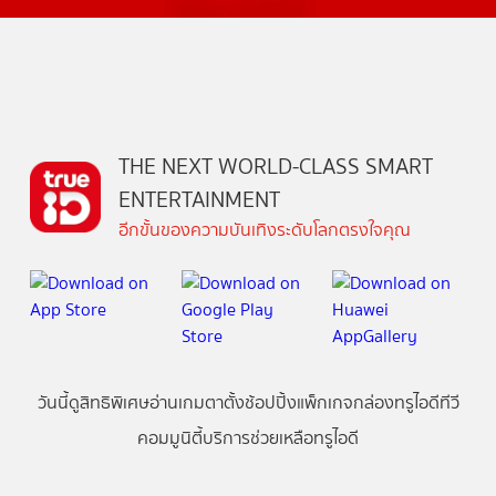
THE NEXT WORLD-CLASS SMART
ENTERTAINMENT
อีกขั้นของความบันเทิงระดับโลกตรงใจคุณ
วันนี้
ดู
สิทธิพิเศษ
อ่าน
เกม
ตาตั้ง
ช้อปปิ้ง
แพ็กเกจ
กล่องทรูไอดีทีวี
คอมมูนิตี้
บริการช่วยเหลือทรูไอดี