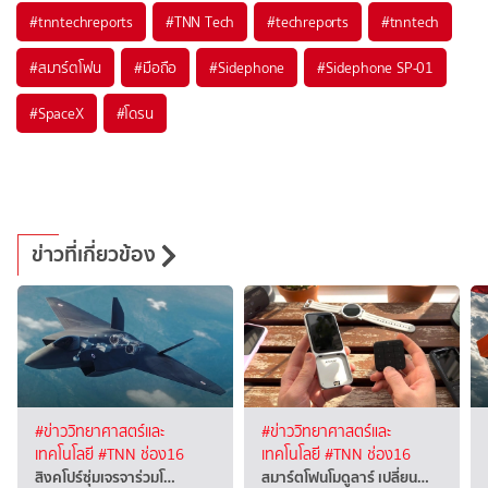
#
tnntechreports
#
TNN Tech
#
techreports
#
tnntech
#
สมาร์ตโฟน
#
มือถือ
#
Sidephone
#
Sidephone SP-01
#
SpaceX
#
โดรน
ข่าวที่เกี่ยวข้อง
#ข่าววิทยาศาสตร์และ
#ข่าววิทยาศาสตร์และ
เทคโนโลยี
#TNN ช่อง16
เทคโนโลยี
#TNN ช่อง16
สิงคโปร์ซุ่มเจรจาร่วมโ…
สมาร์ตโฟนโมดูลาร์ เปลี่ยน…