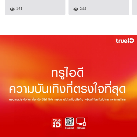
161
244