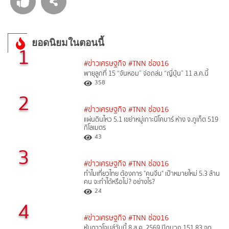
ยอดนิยมในตอนนี้
1
#ข่าวเศรษฐกิจ
#TNN ช่อง16
พายุลูกที่ 15 “จันหอม” จ่อถล่ม “ญี่ปุ่น” 11 ส.ค.นี้
358
2
#ข่าวเศรษฐกิจ
#TNN ช่อง16
แผ่นดินไหว 5.1 เขย่าหมู่เกาะนิโคบาร์ ห่าง จ.ภูเก็ต 519
กิโลเมตร
43
3
#ข่าวเศรษฐกิจ
#TNN ช่อง16
ทำไมเที่ยวไทย ต้องการ "คนจีน" เป้าหมายใหม่ 5.3 ล้าน
คน จะทำได้หรือไม่? อย่างไร?
24
4
#ข่าวเศรษฐกิจ
#TNN ช่อง16
หุ้นดาวโจนส์วันนี้ 8 ส.ค. 2569 ปิดบวก 151.83 จุด