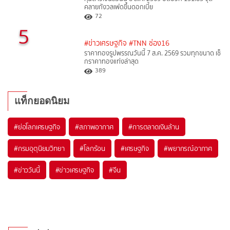
คลายกังวลเฟดขึ้นดอกเบี้ย
72
5
#ข่าวเศรษฐกิจ
#TNN ช่อง16
ราคาทองรูปพรรณวันนี้ 7 ส.ค. 2569 รวมทุกขนาด เช็
กราคาทองแท่งล่าสุด
389
แท็กยอดนิยม
#
ย่อโลกเศรษฐกิจ
#
สภาพอากาศ
#
การตลาดเงินล้าน
#
กรมอุตุนิยมวิทยา
#
โลกร้อน
#
เศรษฐกิจ
#
พยากรณ์อากาศ
#
ข่าววันนี้
#
ข่าวเศรษฐกิจ
#
จีน