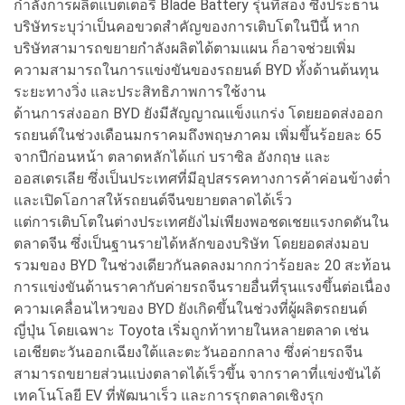
กำลังการผลิตแบตเตอรี่ Blade Battery รุ่นที่สอง ซึ่งประธาน
บริษัทระบุว่าเป็นคอขวดสำคัญของการเติบโตในปีนี้ หาก
บริษัทสามารถขยายกำลังผลิตได้ตามแผน ก็อาจช่วยเพิ่ม
ความสามารถในการแข่งขันของรถยนต์ BYD ทั้งด้านต้นทุน
ระยะทางวิ่ง และประสิทธิภาพการใช้งาน
ด้านการส่งออก BYD ยังมีสัญญาณแข็งแกร่ง โดยยอดส่งออก
รถยนต์ในช่วงเดือนมกราคมถึงพฤษภาคม เพิ่มขึ้นร้อยละ 65
จากปีก่อนหน้า ตลาดหลักได้แก่ บราซิล อังกฤษ และ
ออสเตรเลีย ซึ่งเป็นประเทศที่มีอุปสรรคทางการค้าค่อนข้างต่ำ
และเปิดโอกาสให้รถยนต์จีนขยายตลาดได้เร็ว
แต่การเติบโตในต่างประเทศยังไม่เพียงพอชดเชยแรงกดดันใน
ตลาดจีน ซึ่งเป็นฐานรายได้หลักของบริษัท โดยยอดส่งมอบ
รวมของ BYD ในช่วงเดียวกันลดลงมากกว่าร้อยละ 20 สะท้อน
การแข่งขันด้านราคากับค่ายรถจีนรายอื่นที่รุนแรงขึ้นต่อเนื่อง
ความเคลื่อนไหวของ BYD ยังเกิดขึ้นในช่วงที่ผู้ผลิตรถยนต์
ญี่ปุ่น โดยเฉพาะ Toyota เริ่มถูกท้าทายในหลายตลาด เช่น
เอเชียตะวันออกเฉียงใต้และตะวันออกกลาง ซึ่งค่ายรถจีน
สามารถขยายส่วนแบ่งตลาดได้เร็วขึ้น จากราคาที่แข่งขันได้
เทคโนโลยี EV ที่พัฒนาเร็ว และการรุกตลาดเชิงรุก