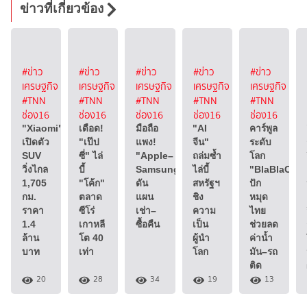
ข่าวที่เกี่ยวข้อง
#ข่าว
#ข่าว
#ข่าว
#ข่าว
#ข่าว
เศรษฐกิจ
เศรษฐกิจ
เศรษฐกิจ
เศรษฐกิจ
เศรษฐกิจ
#TNN
#TNN
#TNN
#TNN
#TNN
ช่อง16
ช่อง16
ช่อง16
ช่อง16
ช่อง16
"Xiaomi"
เดือด!
มือถือ
"AI
คาร์พูล
เปิดตัว
"เป๊ป
แพง!
จีน"
ระดับ
SUV
ซี่" ไล่
"Apple–
ถล่มซ้ำ
โลก
วิ่งไกล
บี้
Samsung"
ไล่บี้
"BlaBlaCar"
1,705
"โค้ก"
ดัน
สหรัฐฯ
ปัก
กม.
ตลาด
แผน
ชิง
หมุด
ราคา
ซีโร่
เช่า–
ความ
ไทย
1.4
เกาหลี
ซื้อคืน
เป็น
ช่วยลด
ล้าน
โต 40
ผู้นำ
ค่าน้ำ
บาท
เท่า
โลก
มัน–รถ
ติด
20
28
34
19
13