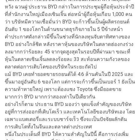
หวัง ฉวนฝู ประธาน BYD กล่าวในการประชุมผู้ถือหุ้นประจำปี
ที่สำนักงานใหญ่เมืองเซินเจิ้น ต่อหน้าผู้ถือหุ้นเกือบ 1,000 คน
ว่า บริษัทมีความเชื่อมั่นว่า BYD จะก้าวขึ้นเป็นผู้ผลิตรถยนต์
อันดับ 1 ของโลกในด้านขนาดธุรกิจภายใน 5 ปีข้างหน้า
คำประกาศดังกล่าวมีขึ้นในช่วงที่นักลงทุนจับตาทิศทางของ
BYD อย่างใกล้ชิด หลังราคาหุ้นของบริษัทในตลาดฮ่องกงร่วง
ลงมากกว่าร้อยละ 45 จากจุดสูงสุดในรอบปีที่ผ่านมา ขณะที่
หุ้นในตลาดเซินเจิ้นลดลงร้อยละ 33 สะท้อนความกังวลของ
ตลาดต่อการเติบโตของบริษัทในระยะถัดไป
แม้ BYD เคยทำยอดขายรถยนต์ได้ 4.6 ล้านคันในปี 2025 และ
ขึ้นมาอยู่อันดับ 6 ของโลก แต่การจะก้าวขึ้นเป็นเบอร์ 1 ยังเป็น
ความท้าทายใหญ่ เพราะต้องแซง Toyota ซึ่งมียอดขาย
มากกว่า BYD มากกว่าสองเท่าในปีเดียวกัน
อย่างไรก็ตาม ประธาน BYD มองว่า จุดแข็งสำคัญของบริษัท
อยู่ที่การส่งออกที่เติบโตเร็ว และเทคโนโลยีของบริษัทเอง โดย
เฉพาะแบตเตอรี่และระบบชาร์จเร็ว ซึ่งจะเป็นปัจจัยผลักดัน
การเติบโตทั้งในจีนและตลาดต่างประเทศ
หนึ่งในประเด็นที่ BYD ให้ความสำคัญในปีนี้ คือการเร่งเพิ่ม