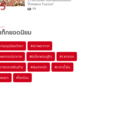
วิวาห์ระดับโลก ดันไทยฮับคอนเซปต์
5
"Romance Tourism"
89
แท็กยอดนิยม
#
กรมอุตุนิยมวิทยา
#
สภาพอากาศ
#
พยากรณ์อากาศ
#
ย่อโลกเศรษฐกิจ
#
ราคาทอง
#
การตลาดเงินล้าน
#
ฝนตกหนัก
#
ราคาน้ำมัน
#
ฝนตก
#
โลกร้อน