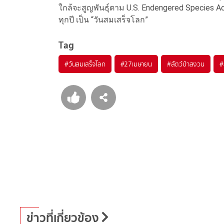
ใกล้จะสูญพันธุ์ตาม U.S. Endengered Species 
ทุกปี เป็น “วันสมเสร็จโลก”
Tag
#
วันสมเสร็จโลก
#
27เมษายน
#
สัตว์ป่าสงวน
#
ข่าวที่เกี่ยวข้อง