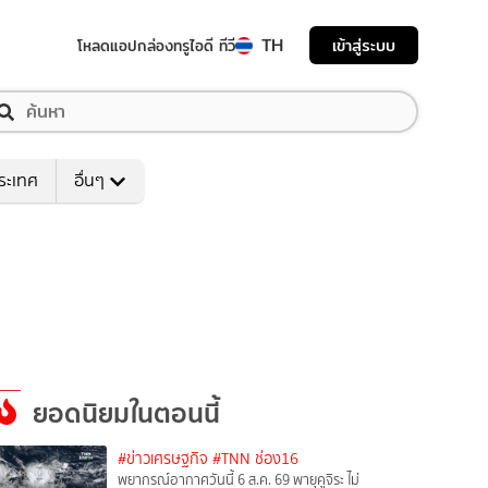
TH
เข้าสู่ระบบ
โหลดแอป
กล่องทรูไอดี ทีวี
ระเทศ
อื่นๆ
ยอดนิยมในตอนนี้
#ข่าวเศรษฐกิจ
#TNN ช่อง16
พยากรณ์อากาศวันนี้ 6 ส.ค. 69 พายุคูจิระ ไม่