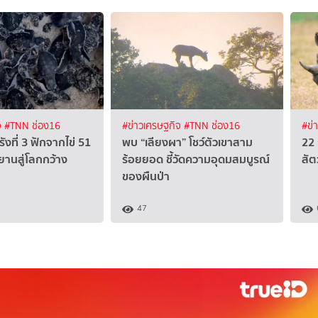
จ
#TNN ช่อง16
#ข่าวเศรษฐกิจ
#TNN ช่อง16
#ข่
รังที่ 3 ฟักจากไข่ 51
พบ “เลียงผา” โชว์ตัวเขาสาม
22 
ยานสู่โลกกว้าง
ร้อยยอด ชี้วัดความอุดมสมบูรณ์
สัต
ของผืนป่า
47