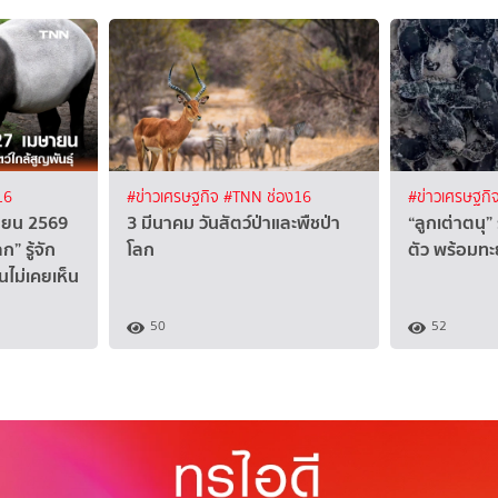
16
#ข่าวเศรษฐกิจ
#TNN ช่อง16
#ข่าวเศรษฐกิ
ษายน 2569
3 มีนาคม วันสัตว์ป่าและพืชป่า
“ลูกเต่าตนุ” 
” รู้จัก
โลก
ตัว พร้อมทะ
นไม่เคยเห็น
50
52