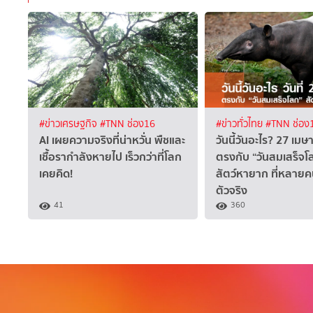
#ข่าวเศรษฐกิจ
#TNN ช่อง16
#ข่าวทั่วไทย
#TNN ช่อง
AI เผยความจริงที่น่าหวั่น พืชและ
วันนี้วันอะไร? 27 เม
เชื้อรากำลังหายไป เร็วกว่าที่โลก
ตรงกับ “วันสมเสร็จโลก
เคยคิด!
สัตว์หายาก ที่หลายค
ตัวจริง
41
360