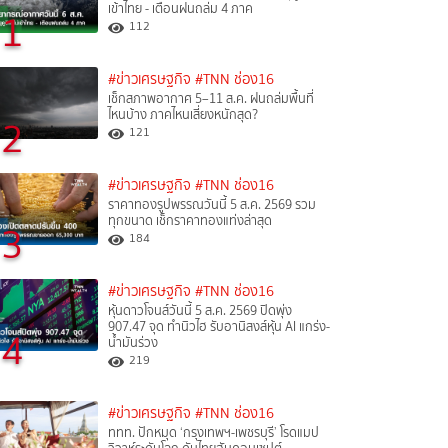
เข้าไทย - เตือนฝนถล่ม 4 ภาค
1
112
#ข่าวเศรษฐกิจ
#TNN ช่อง16
เช็กสภาพอากาศ 5–11 ส.ค. ฝนถล่มพื้นที่
ไหนบ้าง ภาคไหนเสี่ยงหนักสุด?
2
121
#ข่าวเศรษฐกิจ
#TNN ช่อง16
ราคาทองรูปพรรณวันนี้ 5 ส.ค. 2569 รวม
ทุกขนาด เช็กราคาทองแท่งล่าสุด
3
184
#ข่าวเศรษฐกิจ
#TNN ช่อง16
หุ้นดาวโจนส์วันนี้ 5 ส.ค. 2569 ปิดพุ่ง
907.47 จุด ทำนิวไฮ รับอานิสงส์หุ้น AI แกร่ง-
4
น้ำมันร่วง
219
#ข่าวเศรษฐกิจ
#TNN ช่อง16
ททท. ปักหมุด ‘กรุงเทพฯ-เพชรบุรี’ โรดแมป