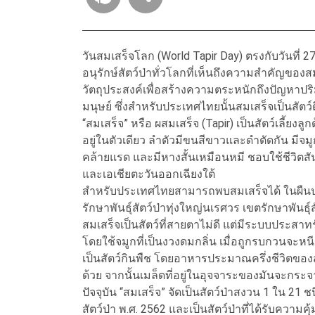
วันสมเสร็จโลก (World Tapir Day) ตรงกับวันที่ 27
อนุรักษ์สัตว์ป่าทั่วโลกที่เห็นถึงความสำคัญของส
วัตถุประสงค์เพื่อสร้างความตระหนักถึงปัญหาป
มนุษย์ ซึ่งสำหรับประเทศไทยนั้นสมเสร็จเป็นสัตว์
“สมเสร็จ” หรือ ผสมเสร็จ (Tapir) เป็นสัตว์เลี้
อยู่ในตัวเดียว ลําตัวมีขนสีขาวและดำตัดกัน มีจม
คล้ายแรด และมีหางสั้นเหมือนหมี ชอบใช้ชีวิตสั
และเอเชียตะวันออกเฉียงใต้
สำหรับประเทศไทยสามารถพบสมเสร็จได้ ในผืนป่าต
รักษาพันธุ์สัตว์ป่าทุ่งใหญ่นเรศวร เขตรักษาพันธุ์
สมเสร็จเป็นสัตว์ที่สายตาไม่ดี แต่มีระบบประสา
โดยใช้จมูกที่เป็นงวงดมกลิ่น เมื่อถูกรบกวนจะห
เป็นสัตว์กินพืช โดยอาหารประมาณครึ่งชีวิตของส
ด้วย จากนั้นเมล็ดที่อยู่ในอุจจาระของมันจะกระจา
ปัจจุบัน “สมเสร็จ” จัดเป็นสัตว์ป่าสงวน 1 ใน
สัตว์ป่า พ.ศ. 2562 และเป็นสัตว์ป่าที่ได้รับความ