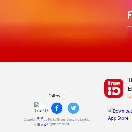
T
E
Follow us
อ
Copyright © True Digital Group Company Limited.
All rights reserved