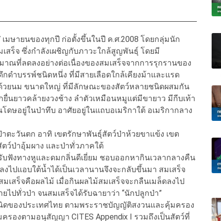
 เมษายนของทุกปี ก่อตั้งขึ้นในปี ค.ศ.2008 โดยกลุ่มนัก
มเสร็จ ซึ่งกำลังเผชิญกับภาวะใกล้สูญพันธุ์ โดยมี
ริมาณที่ลดลงอย่างต่อเนื่องของสมเสร็จจากการรุกรานของ
ดึกดำบรรพ์ชนิดหนึ่ง ที่มีสายเลือดใกล้เคียงม้าและแรด
ยงลูกด้วยนม ขนาดใหญ่ ที่มีลักษณะของสัตว์หลายชนิดผสมกัน
ูกยื่นยาวคล้ายงวงช้าง ลำตัวเหมือนหมูแต่มีขายาว มีกีบเท้า
นโดษอยู่ในป่าทึบ อาศัยอยู่ในแถบอเมริกาใต้ อเมริกากลาง
ะวันตก อาทิ เขตรักษาพันธุ์สัตว์ป่าห้วยขาแข้ง เขต
สัตว์ป่าอุ้มผาง และป่าทั่วภาคใต้
ทรับฟังทางหูและดมกลิ่นดีเยี่ยม ชอบออกหากินเวลากลางคืน
นีลงไปแอบใต้น้ำได้เป็นเวลานานจึงจะกลับขึ้นมา สมเสร็จ
มเสร็จคือผลไม้ เมื่อกินผลไม้สมเสร็จจะกลืนเมล็ดลงไป
ยไปทั่วป่า จนสมเสร็จได้รับฉายาว่า “นักปลูกป่า”
 21 ชนิดของประเทศไทย ตามพระราชบัญญัติสงวนและคุ้มครอง
คุ้มครองตามอนุสัญญา CITES Appendix I รวมถึงเป็นสัตว์ที่