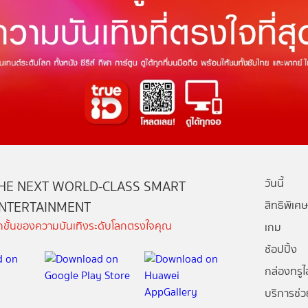
วันนี้
HE NEXT WORLD-CLASS SMART
NTERTAINMENT
สิทธิพิเศษ
ีกขั้นของความบันเทิงระดับโลกตรงใจคุณ
เกม
ช้อปปิ้ง
กล่องทรูไอ
บริการช่ว