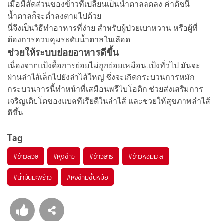
เมื่อมีสัดส่วนของข้าวที่เปลี่ยนเป็นน้ำตาลลดลง ค่าดัชนี
น้ำตาลก็จะต่ำลงตามไปด้วย
นี่จึงเป็นวิธีทำอาหารที่ง่าย สำหรับผู้ป่วยเบาหวาน หรือผู้ที่
ต้องการควบคุมระดับน้ำตาลในเลือด
ช่วยให้ระบบย่อยอาหารดีขึ้น
เนื่องจากแป้งดื้อการย่อยไม่ถูกย่อยเหมือนแป้งทั่วไป มันจะ
ผ่านลำไส้เล็กไปยังลำไส้ใหญ่ ซึ่งจะเกิดกระบวนการหมัก
กระบวนการนี้ทำหน้าที่เสมือนพรีไบโอติก ช่วยส่งเสริมการ
เจริญเติบโตของแบคทีเรียดีในลำไส้ และช่วยให้สุขภาพลำไส้
ดีขึ้น
Tag
#
ข้าวสวย
#
หุงข้าว
#
ข้าวสาร
#
ข้าวหอมมะลิ
#
น้ำมันมะพร้าว
#
หุงข้ามขึ้นหม้อ