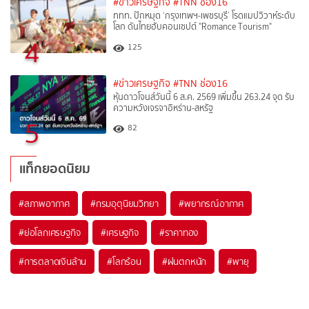
#ข่าวเศรษฐกิจ
#TNN ช่อง16
ททท. ปักหมุด ‘กรุงเทพฯ-เพชรบุรี’ โรดแมปวิวาห์ระดับ
โลก ดันไทยฮับคอนเซปต์ "Romance Tourism"
4
125
#ข่าวเศรษฐกิจ
#TNN ช่อง16
หุ้นดาวโจนส์วันนี้ 6 ส.ค. 2569 เพิ่มขึ้น 263.24 จุด รับ
ความหวังเจรจาอิหร่าน-สหรัฐ
5
82
แท็กยอดนิยม
#
สภาพอากาศ
#
กรมอุตุนิยมวิทยา
#
พยากรณ์อากาศ
#
ย่อโลกเศรษฐกิจ
#
เศรษฐกิจ
#
ราคาทอง
#
การตลาดเงินล้าน
#
โลกร้อน
#
ฝนตกหนัก
#
พายุ