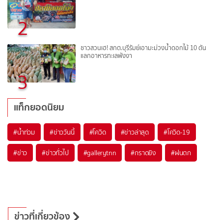
2
ชาวสวนเฮ! สกต.บุรีรัมย์เอามะม่วงน้ำดอกไม้ 10 ตัน
แลกอาหารทะเลพังงา
3
แท็กยอดนิยม
#
น้ำท่วม
#
ข่าววันนี้
#
โควิด
#
ข่าวล่าสุด
#
โควิด-19
#
ข่าว
#
ข่าวทั่วไป
#
gallerytnn
#
กราดยิง
#
ฝนตก
ข่าวที่เกี่ยวข้อง