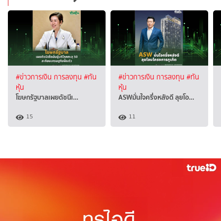
#ข่าวการเงิน การลงทุน
#ทัน
#ข่าวการเงิน การลงทุน
#ทัน
หุ้น
หุ้น
โฆษกรัฐบาลเผยดัชนีเ…
ASWมั่นใจครึ่งหลังดี ลุยโอ…
15
11