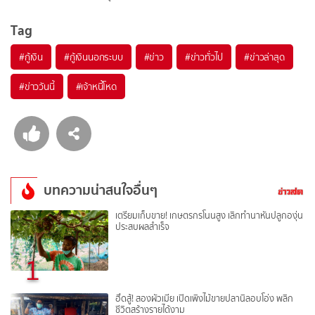
Tag
#
กู้เงิน
#
กู้เงินนอกระบบ
#
ข่าว
#
ข่าวทั่วไป
#
ข่าวล่าสุด
#
ข่าววันนี้
#
เจ้าหนี้โหด
บทความน่าสนใจอื่นๆ
เตรียมเก็บขาย! เกษตรกรโนนสูง เลิกทำนาหันปลูกองุ่น
ประสบผลสำเร็จ
1
ฮึดสู้! สองผัวเมีย เปิดเพิงไม้ขายปลานิลอบโอ่ง พลิก
ชีวิตสร้างรายได้งาม