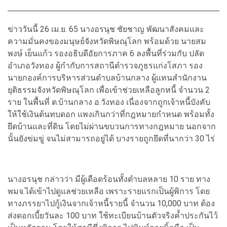
ข่าววันนี้ 26 เม.ย. 65 นางอรนุช ชัยชาญ พัฒนาสังคมและ
ความมั่นคงของมนุษย์จังหวัดพิษณุโลก พร้อมด้วย นายสม
พงษ์ เย็นแก้ว รองอธิบดีอัยการภาค 6 ลงพื้นที่ร่วมกับ ปลัด
อำเภอวังทอง ผู้กำกับการสถานีตำรวจภูธรแก่งโสภา รอง
นายกองค์การบริหารส่วนตำบลบ้านกลาง ผู้แทนสำนักงาน
ยุติธรรมจังหวัดพิษณุโลก เพื่อเข้าช่วยเหลือลูกหนี้ จำนวน 2
ราย ในพื้นที่ ต.บ้านกลาง อ.วังทอง เนื่องจากถูกเจ้าหนี้บังคับ
ให้ใช้เงินต้นทบดอก แพงเกินกว่าที่กฎหมายกำหนด พร้อมทั้ง
ยึดบ้านและที่ดิน โดยไม่ผ่านขบวนการทางกฎหมาย นอกจาก
นั้นยังข่มขู่ จนไม่สามารถอยู่ได้ บางรายถูกยึดที่นากว่า 30 ไร่
นางอรนุช กล่าวว่า มีผู้เดือดร้อนทั้งตำบลหลาย 10 ราย ทาง
พมจ.ได้เข้าไปดูแลช่วยเหลือ เพราะรายแรกเป็นผู้พิการ โดย
ทางภรรยาไปกู้เงินจากเจ้าหนี้รายนี้ จำนวน 10,000 บาท ต้อง
ส่งดอกเบี้ยวันละ 100 บาท ใช้ทะเบียนบ้านตัวจริงค้ำประกันไว้