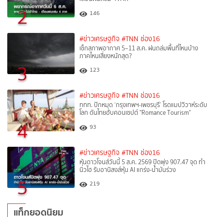
2
146
#ข่าวเศรษฐกิจ
#TNN ช่อง16
เช็กสภาพอากาศ 5–11 ส.ค. ฝนถล่มพื้นที่ไหนบ้าง
ภาคไหนเสี่ยงหนักสุด?
3
123
#ข่าวเศรษฐกิจ
#TNN ช่อง16
ททท. ปักหมุด ‘กรุงเทพฯ-เพชรบุรี’ โรดแมปวิวาห์ระดับ
โลก ดันไทยฮับคอนเซปต์ "Romance Tourism"
4
93
#ข่าวเศรษฐกิจ
#TNN ช่อง16
หุ้นดาวโจนส์วันนี้ 5 ส.ค. 2569 ปิดพุ่ง 907.47 จุด ทำ
นิวไฮ รับอานิสงส์หุ้น AI แกร่ง-น้ำมันร่วง
5
219
แท็กยอดนิยม