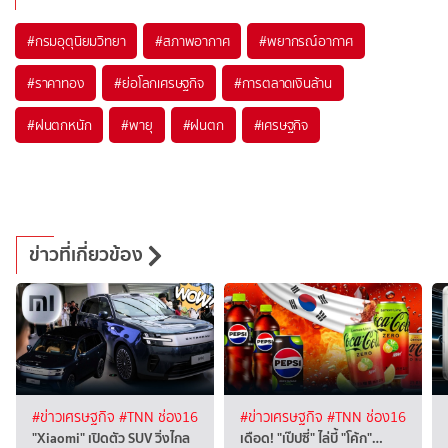
#
กรมอุตุนิยมวิทยา
#
สภาพอากาศ
#
พยากรณ์อากาศ
#
ราคาทอง
#
ย่อโลกเศรษฐกิจ
#
การตลาดเงินล้าน
#
ฝนตกหนัก
#
พายุ
#
ฝนตก
#
เศรษฐกิจ
ข่าวที่เกี่ยวข้อง
#ข่าวเศรษฐกิจ
#TNN ช่อง16
#ข่าวเศรษฐกิจ
#TNN ช่อง16
"Xiaomi" เปิดตัว SUV วิ่งไกล
เดือด! "เป๊ปซี่" ไล่บี้ "โค้ก"…