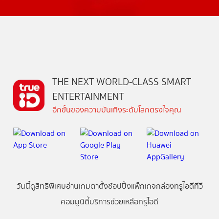
THE NEXT WORLD-CLASS SMART
ENTERTAINMENT
อีกขั้นของความบันเทิงระดับโลกตรงใจคุณ
วันนี้
ดู
สิทธิพิเศษ
อ่าน
เกม
ตาตั้ง
ช้อปปิ้ง
แพ็กเกจ
กล่องทรูไอดีทีวี
คอมมูนิตี้
บริการช่วยเหลือทรูไอดี