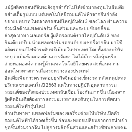
แม้ผู้ผลิตรถยนต์จีนจะยังถูกจำกัดไม่ให้เข้ามาลงทุนในอินเดีย
อย่างเต็มรูปแบบ แต่เทคโนโลยีรถยนต์ไฟฟ้าจากจีนกำลัง
ขยายบทบาทในตลาดรถยนต์ใหญ่อันดับ 3 ของโลก ผ่านความ
ร่วมมือด้านแพลตฟอร์ม ชิ้นส่วน และระบบขับเคลื่อน
ล่าสุด ทาทา มอเตอร์ส ผู้ผลิตรถยนต์รายใหญ่อันดับ 3 ของ
อินเดีย เตรียมนำแพลตฟอร์มรถยนต์ของเชอรี่จากจีน มาใช้
ผลิตรถยนต์ไฟฟ้าระดับพรีเมียมในประเทศ โดยทั้งสองบริษัท
ระบุว่าเป็นข้อตกลงด้านการจัดหา ไม่ได้มีการถือหุ้นหรือ
ถ่ายทอดองค์ความรู้ด้านเทคโนโลยีโดยตรง สะท้อนความ
อ่อนไหวทางการเมืองระหว่างสองประเทศ
อินเดียเพิ่มการตรวจสอบธุรกิจจีนอย่างเข้มงวด หลังเหตุปะทะ
บริเวณชายแดนในปี 2563 แต่ในทางปฏิบัติ อุตสาหกรรม
รถยนต์ของทั้งสองประเทศกลับเชื่อมโยงกันมากขึ้น เนื่องจาก
ผู้ผลิตอินเดียต้องการลดระยะเวลาและต้นทุนในการพัฒนา
รถยนต์ไฟฟ้ารุ่นใหม่
สำหรับทาทา แพลตฟอร์มของเชอรี่จะช่วยให้บริษัทเปิดตัว
รถยนต์ไฟฟ้าได้รวดเร็วขึ้น ก่อนจะทยอยเปลี่ยนจากการนำเข้า
ชุดชิ้นส่วนจากจีน ไปสู่การผลิตชิ้นส่วนและสร้างซัพพลายเชน