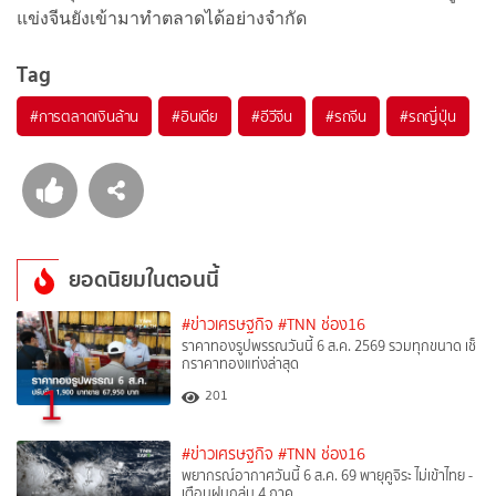
แข่งจีนยังเข้ามาทำตลาดได้อย่างจำกัด
Tag
#
การตลาดเงินล้าน
#
อินเดีย
#
อีวีจีน
#
รถจีน
#
รถญี่ปุ่น
ยอดนิยมในตอนนี้
#ข่าวเศรษฐกิจ
#TNN ช่อง16
ราคาทองรูปพรรณวันนี้ 6 ส.ค. 2569 รวมทุกขนาด เช็
กราคาทองแท่งล่าสุด
1
201
#ข่าวเศรษฐกิจ
#TNN ช่อง16
พยากรณ์อากาศวันนี้ 6 ส.ค. 69 พายุคูจิระ ไม่เข้าไทย -
เตือนฝนถล่ม 4 ภาค