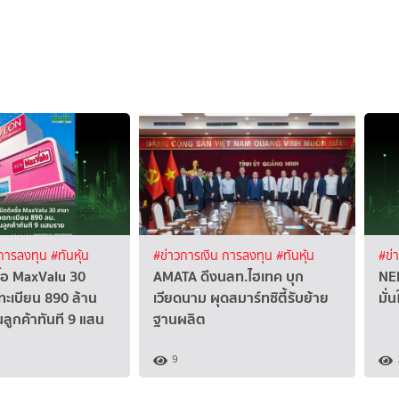
 การลงทุน
#ทันหุ้น
#ข่าวการเงิน การลงทุน
#ทันหุ้น
#ข่
ื้อ MaxValu 30
AMATA ดึงนลท.ไฮเทค บุก
NER
ะเบียน 890 ล้าน
เวียดนาม ผุดสมาร์ทซิตี้รับย้าย
มั่
นลูกค้าทันที 9 แสน
ฐานผลิต
9