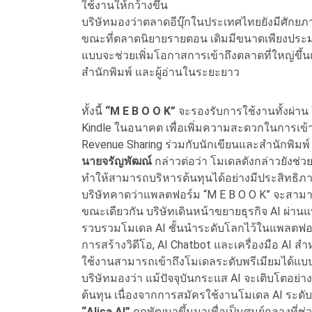
ใช้งานให้กว้างขึ้น
บริษัทมองว่าตลาดอีบุ๊กในประเทศไทยยังมีศักย
ขณะที่ตลาดนิยายรายตอน เดิมมีขนาดเพียงประมาณ
แบบจะช่วยเพิ่มโอกาสการเข้าถึงตลาดที่ใหญ่ขึ้นเ
สำนักพิมพ์ และผู้อ่านในระยะยาว
ทั้งนี้
“M E B O O K”
จะรองรับการใช้งานทั้งผ่า
Kindle ในอนาคต เพื่อเพิ่มความสะดวกในการเข้าถ
Revenue Sharing ร่วมกับนักเขียนและสำนักพิมพ์
นายจรัญพัฒณ์
กล่าวต่อว่า โมเดลดังกล่าวยังช่ว
ทำให้สามารถบริหารต้นทุนได้อย่างมีประสิทธิภ
บริษัทคาดว่าแพลตฟอร์ม “M E B O O K” จะสาม
ขณะเดียวกัน บริษัทเดินหน้าขยายธุรกิจ AI ผ่านแพ
รวบรวมโมเดล AI ชั้นนำระดับโลกไว้ในแพลตฟอร์
การสร้างวิดีโอ, AI Chatbot และเครื่องมือ AI
ใช้งานสามารถเข้าถึงโมเดลระดับพรีเมียมได้แบบ
บริษัทมองว่า แม้ปัจจุบันกระแส AI จะเติบโตอย่า
ต้นทุน เนื่องจากการสมัครใช้งานโมเดล AI ระดับ
“Alisa AI”
ถูกพัฒนาขึ้นมาเพื่อเป็นศูนย์กลางที่ช