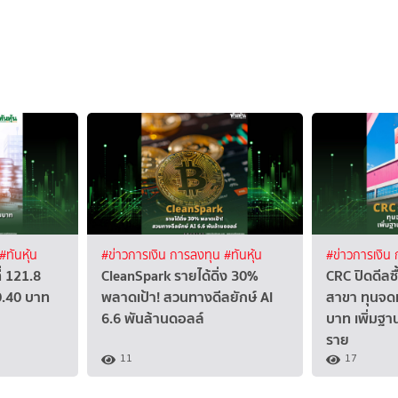
#ทันหุ้น
#ข่าวการเงิน การลงทุน
#ทันหุ้น
#ข่าวการเงิน
่ 121.8
CleanSpark รายได้ดิ่ง 30%
CRC ปิดดีลซ
0.40 บาท
พลาดเป้า! สวนทางดีลยักษ์ AI
สาขา ทุนจดท
6.6 พันล้านดอลล์
บาท เพิ่มฐา
ราย
11
17