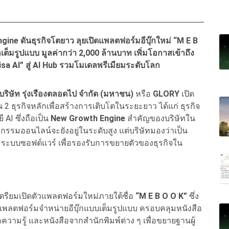
ine ดันธุรกิจโตยาว ลุยเปิดแพลตฟอร์มอีบุ๊กใหม่ “M E B
็มรูปแบบ มูลค่ากว่า 2,000 ล้านบาท เพิ่มโอกาสเข้าถึง
lisa AI” สู่ AI Hub รวมโมเดลพรีเมียมระดับโลก
บริษัท รุ่งเรืองตลอดไป จำกัด (มหาชน)
หรือ
GLORY
เปิด
่อน 2 ธุรกิจหลักเพื่อสร้างการเติบโตในระยะยาว ได้แก่ ธุรกิจ
I ซึ่งถือเป็น
New Growth Engine
สำคัญของบริษัทใน
รมออนไลน์จะยังอยู่ในระดับสูง แต่บริษัทมองว่าเป็น
บบซอฟต์แวร์ เพื่อรองรับการขยายตัวของธุรกิจใน
ตรียมเปิดตัวแพลตฟอร์มใหม่ภายใต้ชื่อ
“M E B O O K”
ซึ่ง
ู่แพลตฟอร์มจำหน่ายอีบุ๊กแบบเต็มรูปแบบ ครอบคลุมหนังสือ
ามรู้ และหนังสือจากสำนักพิมพ์ต่าง ๆ เพื่อขยายฐานผู้