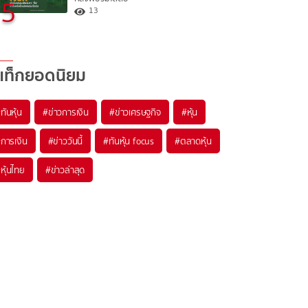
5
13
แท็กยอดนิยม
#
ทันหุ้น
#
ข่าวการเงิน
#
ข่าวเศรษฐกิจ
#
หุ้น
#
การเงิน
#
ข่าววันนี้
#
ทันหุ้น focus
#
ตลาดหุ้น
#
หุ้นไทย
#
ข่าวล่าสุด