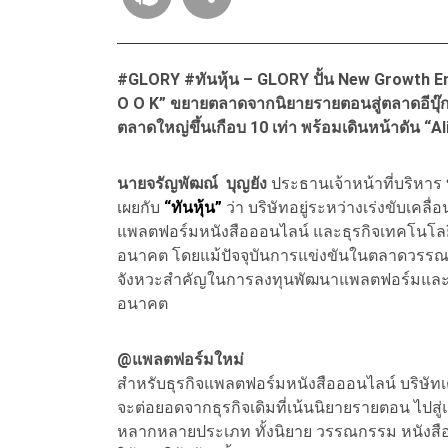
#GLORY #ทันหุ้น – GLORY ปั้น New Growth Eng
O O K” ขยายตลาดจากนิยายรายตอนสู่ตลาดอีบุ๊กเต
ตลาดใหญ่ขึ้นเกือบ 10 เท่า พร้อมเดินหน้าดัน “A
นายจรัญพัฒณ์ บุญยัง
ประธานเจ้าหน้าที่บริหาร
เผยกับ
“ทันหุ้น”
ว่า บริษัทอยู่ระหว่างเร่งขับเคลื
แพลตฟอร์มหนังสือออนไลน์ และธุรกิจเทคโนโลยี A
อนาคต โดยแม้ปัจจุบันการแข่งขันในตลาดวรรณกร
จังหวะสำคัญในการลงทุนพัฒนาแพลตฟอร์มและระ
อนาคต
@แพลตฟอร์มใหม่
สำหรับธุรกิจแพลตฟอร์มหนังสือออนไลน์ บริษัทเ
จะต่อยอดจากธุรกิจเดิมที่เน้นนิยายรายตอน ไปส
หลากหลายประเภท ทั้งนิยาย วรรณกรรม หนังสือคว