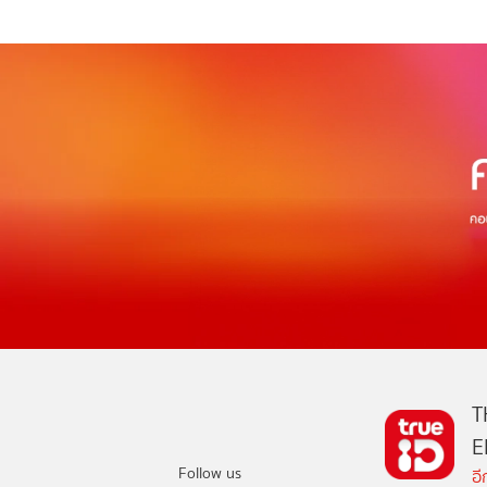
T
E
Follow us
อ