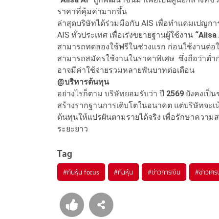
ราคาที่คุ้มค่ามากขึ้น
ล่าสุดบริษัทได้ร่วมมือกับ AIS เพื่อทำแคมเปญ
AIS ทั่วประเทศ เพื่อเร่งขยายฐานผู้ใช้งาน
“Alisa 
สามารถทดลองใช้ฟรีในช่วงแรก ก่อนใช้งานต่อในร
สามารถสมัครใช้งานในราคาพิเศษ ซึ่งถือว่าต่ำก
อาจมีค่าใช้จ่ายรวมหลายพันบาทต่อเดือน
@บริหารต้นทุน
อย่างไรก็ตาม บริษัทยอมรับว่า ปี
2569
ยังคงเป็
สร้างรากฐานการเติบโตในอนาคต แต่บริษัทจะเ
ต้นทุนให้แปรผันตามรายได้จริง เพื่อรักษาคว
ระยะยาว
Tag
#
ทันหุ้น focus
#
ทันหุ้น
#
ข่าวการเงิน
#
ข่าวเศร