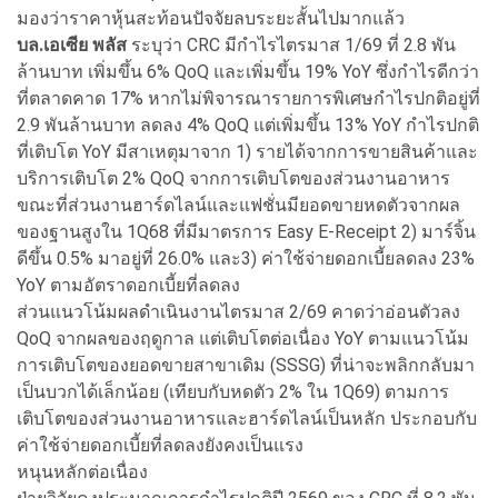
มองว่าราคาหุ้นสะท้อนปัจจัยลบระยะสั้นไปมากแล้ว
บล.เอเซีย พลัส
ระบุว่า CRC มีกำไรไตรมาส 1/69 ที่ 2.8 พัน
ล้านบาท เพิ่มขึ้น 6% QoQ และเพิ่มขึ้น 19% YoY ซึ่งกำไรดีกว่า
ที่ตลาดคาด 17% หากไม่พิจารณารายการพิเศษกำไรปกติอยู่ที่
2.9 พันล้านบาท ลดลง 4% QoQ แต่เพิ่มขึ้น 13% YoY กำไรปกติ
ที่เติบโต YoY มีสาเหตุมาจาก 1) รายได้จากการขายสินค้าและ
บริการเติบโต 2% QoQ จากการเติบโตของส่วนงานอาหาร
ขณะที่ส่วนงานฮาร์ดไลน์และแฟชั่นมียอดขายหดตัวจากผล
ของฐานสูงใน 1Q68 ที่มีมาตรการ Easy E-Receipt 2) มาร์จิ้น
ดีขึ้น 0.5% มาอยู่ที่ 26.0% และ3) ค่าใช้จ่ายดอกเบี้ยลดลง 23%
YoY ตามอัตราดอกเบี้ยที่ลดลง
ส่วนแนวโน้มผลดำเนินงานไตรมาส 2/69 คาดว่าอ่อนตัวลง
QoQ จากผลของฤดูกาล แต่เติบโตต่อเนื่อง YoY ตามแนวโน้ม
การเติบโตของยอดขายสาขาเดิม (SSSG) ที่น่าจะพลิกกลับมา
เป็นบวกได้เล็กน้อย (เทียบกับหดตัว 2% ใน 1Q69) ตามการ
เติบโตของส่วนงานอาหารและฮาร์ดไลน์เป็นหลัก ประกอบกับ
ค่าใช้จ่ายดอกเบี้ยที่ลดลงยังคงเป็นแรง
หนุนหลักต่อเนื่อง