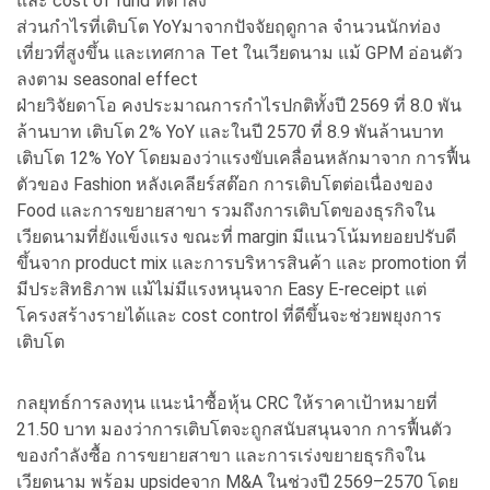
และ cost of fund ที่ต่ำลง
ส่วนกำไรที่เติบโต YoYมาจากปัจจัยฤดูกาล จำนวนนักท่อง
เที่ยวที่สูงขึ้น และเทศกาล Tet ในเวียดนาม แม้ GPM อ่อนตัว
ลงตาม seasonal effect
ฝ่ายวิจัยดาโอ คงประมาณการกำไรปกติทั้งปี 2569 ที่ 8.0 พัน
ล้านบาท เติบโต 2% YoY และในปี 2570 ที่ 8.9 พันล้านบาท
เติบโต 12% YoY โดยมองว่าแรงขับเคลื่อนหลักมาจาก การฟื้น
ตัวของ Fashion หลังเคลียร์สต๊อก การเติบโตต่อเนื่องของ
Food และการขยายสาขา รวมถึงการเติบโตของธุรกิจใน
เวียดนามที่ยังแข็งแรง ขณะที่ margin มีแนวโน้มทยอยปรับดี
ขึ้นจาก product mix และการบริหารสินค้า และ promotion ที่
มีประสิทธิภาพ แม้ไม่มีแรงหนุนจาก Easy E-receipt แต่
โครงสร้างรายได้และ cost control ที่ดีขึ้นจะช่วยพยุงการ
เติบโต
กลยุทธ์การลงทุน แนะนำซื้อหุ้น CRC ให้ราคาเป้าหมายที่
21.50 บาท มองว่าการเติบโตจะถูกสนับสนุนจาก การฟื้นตัว
ของกำลังซื้อ การขยายสาขา และการเร่งขยายธุรกิจใน
เวียดนาม พร้อม upsideจาก M&A ในช่วงปี 2569–2570 โดย