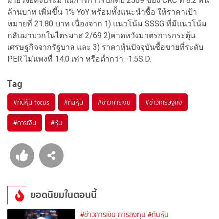
ฝ่ายวิจัยคงประมาณการกำไรปกติปี 2569 ของ CRC ที่ 8.2 พัน
ล้านบาท เพิ่มขึ้น 1% YoY พร้อมทั้งแนะนำซื้อ ให้ราคาเป้า
หมายที่ 21.80 บาท เนื่องจาก 1) แนวโน้ม SSSG ที่มีแนวโน้ม
กลับมาบวกในไตรมาส 2/69 2)คาดหวังมาตรการกระตุ้น
เศรษฐกิจจากรัฐบาล และ 3) ราคาหุ้นปัจจุบันซื้อขายที่ระดับ
PER ไม่แพงที่ 14.0 เท่า หรือต่ำกว่า -1.5S.D.
Tag
#
ทันหุ้น focus
#
ทันหุ้น
#
ข่าวการเงิน
#
ข่าวเศรษฐกิจ
#
การเงิน
#
หุ้น
ยอดนิยมในตอนนี้
#ข่าวการเงิน การลงทุน
#ทันหุ้น