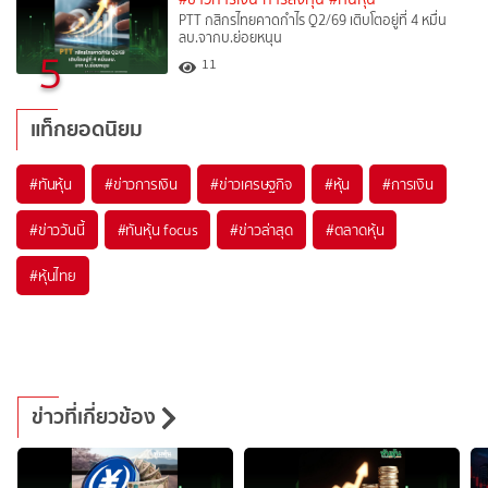
PTT กสิกรไทยคาดกำไร Q2/69 เติบโตอยู่ที่ 4 หมื่น
ลบ.จากบ.ย่อยหนุน
5
11
แท็กยอดนิยม
#
ทันหุ้น
#
ข่าวการเงิน
#
ข่าวเศรษฐกิจ
#
หุ้น
#
การเงิน
#
ข่าววันนี้
#
ทันหุ้น focus
#
ข่าวล่าสุด
#
ตลาดหุ้น
#
หุ้นไทย
ข่าวที่เกี่ยวข้อง