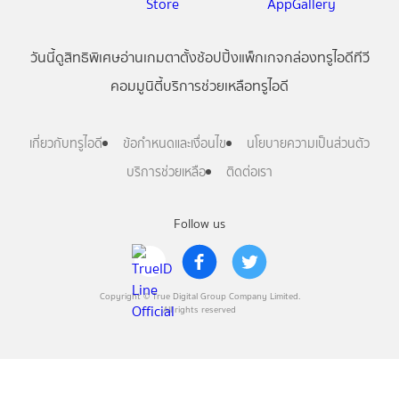
วันนี้
ดู
สิทธิพิเศษ
อ่าน
เกม
ตาตั้ง
ช้อปปิ้ง
แพ็กเกจ
กล่องทรูไอดีทีวี
คอมมูนิตี้
บริการช่วยเหลือทรูไอดี
เกี่ยวกับทรูไอดี
ข้อกำหนดและเงื่อนไข
นโยบายความเป็นส่วนตัว
บริการช่วยเหลือ
ติดต่อเรา
Follow us
Copyright © True Digital Group Company Limited.
All rights reserved