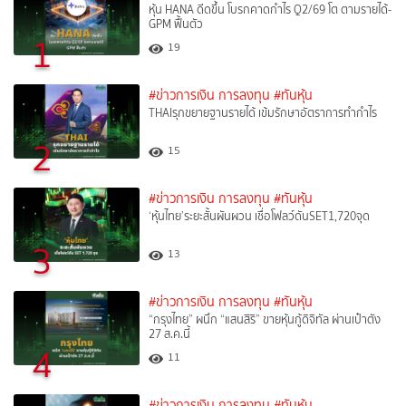
หุ้น HANA ดีดขึ้น โบรกคาดกำไร Q2/69 โต ตามรายได้-
GPM ฟื้นตัว
1
19
#ข่าวการเงิน การลงทุน
#ทันหุ้น
THAIรุกขยายฐานรายได้ เข้มรักษาอัตราการทำกำไร
2
15
#ข่าวการเงิน การลงทุน
#ทันหุ้น
‘หุ้นไทย’ระยะสั้นผันผวน เชื่อโฟลว์ดันSET1,720จุด
3
13
#ข่าวการเงิน การลงทุน
#ทันหุ้น
“กรุงไทย” ผนึก “แสนสิริ” ขายหุ้นกู้ดิจิทัล ผ่านเป๋าตัง
27 ส.ค.นี้
4
11
#ข่าวการเงิน การลงทุน
#ทันหุ้น