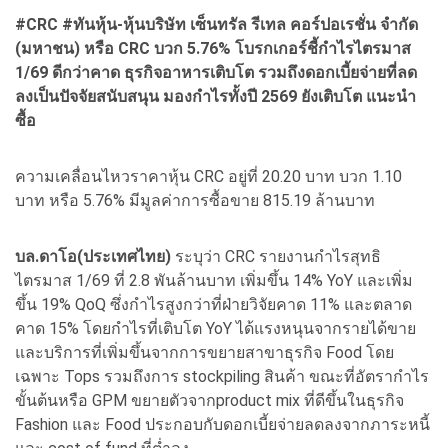
#CRC #ทันหุ้น-หุ้นบริษัท เซ็นทรัล รีเทล คอร์ปอเรชั่น จำกัด
(มหาชน) หรือ CRC บวก 5.76% โบรกเกอร์ชี้กำไรไตรมาส
1/69 ดีกว่าคาด ธุรกิจอาหารเติบโต รวมถึงดอกเบี้ยจ่ายที่ลด
ลงเป็นปัจจัยสนับสนุน มองกำไรทั้งปี 2569 ยังเติบโต แนะนำ
ซื้อ
ความเคลื่อนไหวราคาหุ้น CRC อยู่ที่ 20.20 บาท บวก 1.10
บาท หรือ 5.76% มีมูลค่าการซื้อขาย 815.19 ล้านบาท
บล.ดาโอ(ประเทศไทย)
ระบุว่า CRC รายงานกำไรสุทธิ
ไตรมาส 1/69 ที่ 2.8 พันล้านบาท เพิ่มขึ้น 14% YoY และเพิ่ม
ขึ้น 19% QoQ ซึ่งกำไรสูงกว่าที่ฝ่ายวิจัยคาด 11% และตลาด
คาด 15% โดยกำไรที่เติบโต YoY ได้แรงหนุนจากรายได้ขาย
และบริการที่เพิ่มขึ้นจากการขยายสาขาธุรกิจ Food โดย
เฉพาะ Tops รวมถึงการ stockpiling สินค้า ขณะที่อัตรากำไร
ขั้นต้นหรือ GPM ขยายตัวจากproduct mix ที่ดีขึ้นในธุรกิจ
Fashion และ Food ประกอบกับดอกเบี้ยจ่ายลดลงจากภาระหนี้