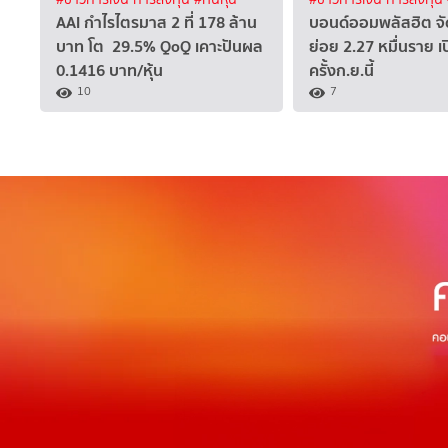
AAI กำไรไตรมาส 2 ที่ 178 ล้าน
บอนด์ออมพลัสฮิต จ
บาท โต 29.5% QoQ เคาะปันผล
ย่อย 2.27 หมื่นราย เ
0.1416 บาท/หุ้น
ครั้งก.ย.นี้
10
7