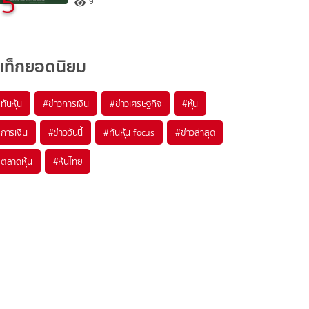
5
9
แท็กยอดนิยม
#
ทันหุ้น
#
ข่าวการเงิน
#
ข่าวเศรษฐกิจ
#
หุ้น
#
การเงิน
#
ข่าววันนี้
#
ทันหุ้น focus
#
ข่าวล่าสุด
#
ตลาดหุ้น
#
หุ้นไทย