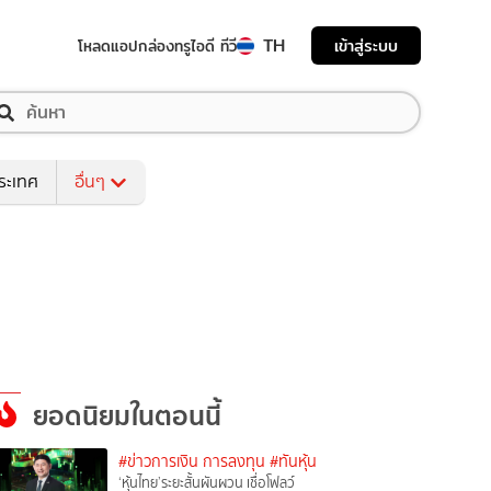
TH
เข้าสู่ระบบ
โหลดแอป
กล่องทรูไอดี ทีวี
ระเทศ
อื่นๆ
ยอดนิยมในตอนนี้
#ข่าวการเงิน การลงทุน
#ทันหุ้น
‘หุ้นไทย’ระยะสั้นผันผวน เชื่อโฟลว์