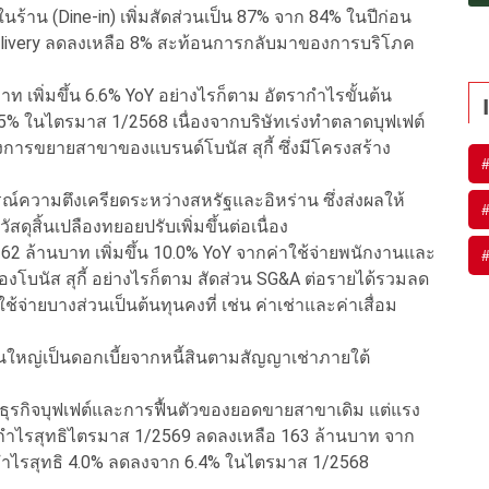
าน (Dine-in) เพิ่มสัดส่วนเป็น 87% จาก 84% ในปีก่อน
elivery ลดลงเหลือ 8% สะท้อนการกลับมาของการบริโภค
าท เพิ่มขึ้น 6.6% YoY อย่างไรก็ตาม อัตรากำไรขั้นต้น
.5% ในไตรมาส 1/2568 เนื่องจากบริษัทเร่งทำตลาดบุฟเฟต์
มถึงการขยายสาขาของแบรนด์โบนัส สุกี้ ซึ่งมีโครงสร้าง
์ความตึงเครียดระหว่างสหรัฐและอิหร่าน ซึ่งส่งผลให้
ดุสิ้นเปลืองทยอยปรับเพิ่มขึ้นต่อเนื่อง
362 ล้านบาท เพิ่มขึ้น 10.0% YoY จากค่าใช้จ่ายพนักงานและ
โบนัส สุกี้ อย่างไรก็ตาม สัดส่วน SG&A ต่อรายได้รวมลด
้จ่ายบางส่วนเป็นต้นทุนคงที่ เช่น ค่าเช่าและค่าเสื่อม
่วนใหญ่เป็นดอกเบี้ยจากหนี้สินตามสัญญาเช่าภายใต้
ธุรกิจบุฟเฟต์และการฟื้นตัวของยอดขายสาขาเดิม แต่แรง
้กำไรสุทธิไตรมาส 1/2569 ลดลงเหลือ 163 ล้านบาท จาก
ากำไรสุทธิ 4.0% ลดลงจาก 6.4% ในไตรมาส 1/2568