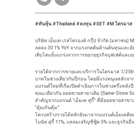
#ทันหุ้น #Thailand #ลงทุน #SET #M ไตรมาส 
บริษัท เอ็มเค เรสโตรองต์ กรุ๊ป จำกัด (มหาชน)
ลดลง 30.1% YoY จากแรงกดดันด้านต้นทุนและอัต
เติบโตแข็งแกร่งจากการขยายธุรกิจบุฟเฟต์และยอ
รายได้จากการขายและบริการในไตรมาส 1/2569 อยู่
บาทในช่วงเดียวกันปีก่อน โดยมีแรงหนุนหลักจากควา
แบรนด์ใหม่ที่เริ่มเปิดดำเนินการในช่วงครึ่งหลั
ขณะเดียวกัน ยอดขายสาขาเดิม (Same-Store Sales
สำคัญจากแบรนด์ “เอ็มเค สุกี้” ที่มียอดขายสาขา
“คุ้มเกินคุ้ม”
โครงสร้างรายได้หลักยังมาจากแบรนด์เอ็มเคคิด
โบนัส สุกี้ 11%, แหลมเจริญซีฟู้ด 5% และธุรกิจอื่