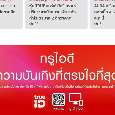
ัดสรรราย
หุ้น TRUE แกร่ง! นักวิเคราะห์
AURA เตรียมข
ปิดขายอีก
ปรับราคาเป้าหมายเพิ่ม หลัง
ดอกเบี้ย 4
กำไรไตรมาส 2 ดีกว่าคาด
ส.ค.นี้
33
9