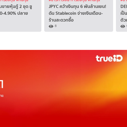
ายหุ้นกู้ 2 ชุด ชู
JPYC คว้าเงินทุน 6 พันล้านเยน!
DEL
.60-4.90% ปลาย
ดัน Stablecoin จ่ายเงินเดือน-
เป็
ร้านสะดวกซื้อ
ตัว
8