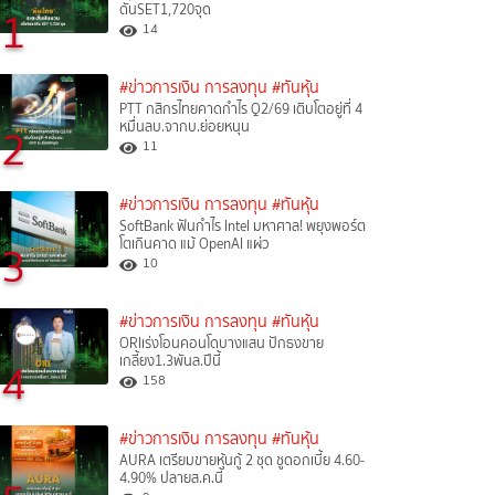
ดันSET1,720จุด
1
14
#ข่าวการเงิน การลงทุน
#ทันหุ้น
PTT กสิกรไทยคาดกำไร Q2/69 เติบโตอยู่ที่ 4
หมื่นลบ.จากบ.ย่อยหนุน
2
11
#ข่าวการเงิน การลงทุน
#ทันหุ้น
SoftBank ฟันกำไร Intel มหาศาล! พยุงพอร์ต
โตเกินคาด แม้ OpenAI แผ่ว
3
10
#ข่าวการเงิน การลงทุน
#ทันหุ้น
ORIเร่งโอนคอนโดบางแสน ปักธงขาย
เกลี้ยง1.3พันล.ปีนี้
4
158
#ข่าวการเงิน การลงทุน
#ทันหุ้น
AURA เตรียมขายหุ้นกู้ 2 ชุด ชูดอกเบี้ย 4.60-
4.90% ปลายส.ค.นี้