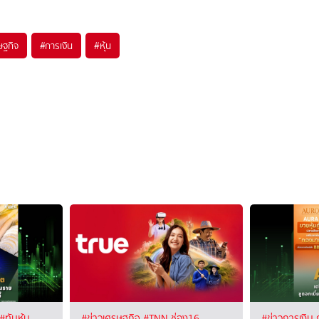
ษฐกิจ
#
การเงิน
#
หุ้น
#ทันหุ้น
#ข่าวเศรษฐกิจ
#TNN ช่อง16
#ข่าวการเงิน