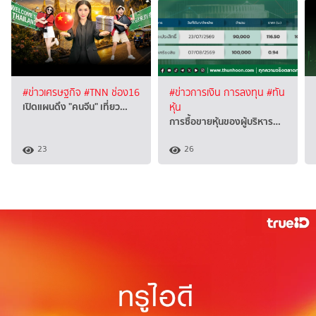
#ข่าวเศรษฐกิจ
#TNN ช่อง16
#ข่าวการเงิน การลงทุน
#ทัน
เปิดแผนดึง "คนจีน" เที่ยว…
หุ้น
การซื้อขายหุ้นของผู้บริหาร…
23
26