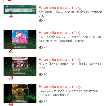
#ข่าวการเงิน การลงทุน
#ทันหุ้น
1
การซื้อขายหุ้นของผู้บริหาร บจ. ประจำวันที่ 7 สิงหาคม
2569
26
#ข่าวการเงิน การลงทุน
#ทันหุ้น
CRC ปิดดีลซื้อ MaxValu 30 สาขา ทุนจดทะเบียน 890
ล้านบาท เพิ่มฐานลูกค้าทันที 9 แสนราย
2
20
#ข่าวการเงิน การลงทุน
#ทันหุ้น
NER เด่นโบรกรุมเชียร์เคาะ ‘ซื้อ’ มั่นใจครึ่งปีหลังฟอร์ม
โตต่อ
3
18
#ข่าวการเงิน การลงทุน
#ทันหุ้น
CleanSpark รายได้ดิ่ง 30% พลาดเป้า! สวนทางดีล
ยักษ์ AI 6.6 พันล้านดอลล์
4
13