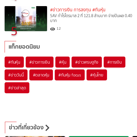
#ข่าวการเงิน การลงทุน
#ทันหุ้น
SAV กำไรไตรมาส 2 ที่ 121.8 ล้านบาท จ่ายปันผล 0.40
บาท
5
12
แท็กยอดนิยม
#
ทันหุ้น
#
ข่าวการเงิน
#
หุ้น
#
ข่าวเศรษฐกิจ
#
การเงิน
#
ข่าววันนี้
#
ตลาดหุ้น
#
ทันหุ้น focus
#
หุ้นไทย
#
ข่าวล่าสุด
ข่าวที่เกี่ยวข้อง