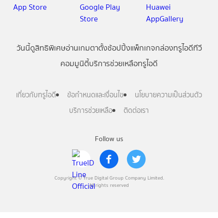
วันนี้
ดู
สิทธิพิเศษ
อ่าน
เกม
ตาตั้ง
ช้อปปิ้ง
แพ็กเกจ
กล่องทรูไอดีทีวี
คอมมูนิตี้
บริการช่วยเหลือทรูไอดี
เกี่ยวกับทรูไอดี
ข้อกำหนดและเงื่อนไข
นโยบายความเป็นส่วนตัว
บริการช่วยเหลือ
ติดต่อเรา
Follow us
Copyright © True Digital Group Company Limited.
All rights reserved