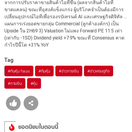
จากการปรับราคาขายสินค้าไอทีขึ้น (ผลจากสินค้าไอที่
ขาดแคลน) ขณะที่อุสงส์แข็งแกร่ง ผู้บริโภคจำเป็นต้องมีการ
เปลี่ยนอุปกรณ์ไอทีเพื่อรองรบัเทรนด์ AI และเศรษฐกิจดิจิทัล …
แผนการเร่งยอดขายกลุ่ม Commercial (ลูกค้าองค์กร) เป็น
Upside ใน 2H69 3) Valuation ไม่แพง Forward PE 11.5 เท่า
(เท่ากับ -1SD) Dividend yield +7.9% ขณะที่ Consensus คาด
กำไรปีนี้โต +31% YoY
Tag
#
ทันหุ้น focus
#
ทันหุ้น
#
ข่าวการเงิน
#
ข่าวเศรษฐกิจ
#
การเงิน
#
หุ้น
ยอดนิยมในตอนนี้