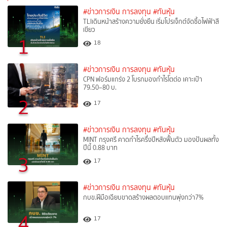
#ข่าวการเงิน การลงทุน
#ทันหุ้น
TLIเดินหน้าสร้างความยั่งยืน เริ่มโปรเจ็กต์จัดซื้อไฟฟ้าสี
เขียว
1
18
#ข่าวการเงิน การลงทุน
#ทันหุ้น
CPN ฟอร์มแกร่ง 2 โบรกมองกำไรโตต่อ เคาะเป้า
79.50–80 บ.
2
17
#ข่าวการเงิน การลงทุน
#ทันหุ้น
MINT กรุงศรี คาดกำไรครึ่งปีหลังฟื้นตัว มองปันผลทั้ง
ปีนี้ 0.88 บาท
3
17
#ข่าวการเงิน การลงทุน
#ทันหุ้น
กบข.ฝีมือเฉียบขาดสร้างผลตอบแทนพุ่งกว่า7%
4
17