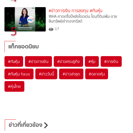
#ข่าวการเงิน การลงทุน
#ทันหุ้น
WHA คาดครึ่งปีหลังโดดเด่น โอนที่ดินเพิ่ม-ขาย
สินทรัพย์เข้ากองทรัสต์
5
17
แท็กยอดนิยม
#
ทันหุ้น
#
ข่าวการเงิน
#
ข่าวเศรษฐกิจ
#
หุ้น
#
การเงิน
#
ทันหุ้น focus
#
ข่าววันนี้
#
ข่าวล่าสุด
#
ตลาดหุ้น
#
หุ้นไทย
ข่าวที่เกี่ยวข้อง