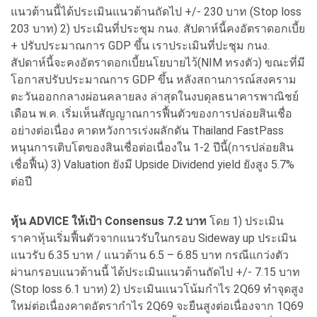
แนวต้านนี้ได้ประเมินแนวต้านถัดไป +/- 230 บาท (Stop loss
203 บาท) 2) ประเมินที่ประชุม กนง. สัปดาห์นี้คงอัตราดอกเบี้ย
+ ปรับประมาณการ GDP ขึ้น เราประเมินที่ปะชุม กนง.
สัปดาห์นี้จะคงอัตราดอกเบี้ยนโยบายไว้(NIM ทรงตัว) ขณะที่มี
โอกาสปรับประมาณการ GDP ขึ้น หลังสถานการณ์สงคราม
ตะวันออกกลางผ่อนคลายลง ล่าสุดในงบดุลธนาคารพาณิชย์
เดือน พ.ค. เริ่มเห็นสัญญาณการฟื้นตัวของการปล่อยสินเชื่อ
อย่างต่อเนื่อง คาดหวังการเร่งผลักดัน Thailand FastPass
หนุนการเติบโตของสินเชื่อต่อเนื่องใน 1-2 ปีนี้(การปล่อยสิน
เชื่อฟื้น) 3) Valuation ยังมี Upside Dividend yield ยังสูง 5.7%
ต่อปี
หุ้น ADVICE ให้เป้า Consensus 7.2 บาท
โดย 1) ประเมิน
ราคาหุ้นเริ่มฟื้นตัวจากแนวรับในกรอบ Sideway up ประเมิน
แนวรับ 6.35 บาท / แนวต้าน 6.5 – 6.85 บาท กรณีแกว่งตัว
ผ่านกรอบแนวต้านนี้ ได้ประเมินแนวต้านถัดไป +/- 7.15 บาท
(Stop loss 6.1 บาท) 2) ประเมินแนวโน้มกำไร 2Q69 ทำจุดสูง
ใหม่ต่อเนื่องคาดอัตรากำไร 2Q69 จะยืนสูงต่อเนื่องจาก 1Q69