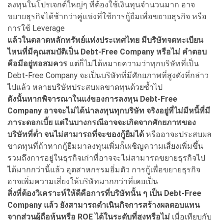
ลงทุนในโปรเจกต์ใหญ่ๆ ที่ต้องใช้เงินทุนจำนวนมาก อาจ
ขยายธุรกิจได้ช้ากว่าคู่แข่งที่ใช้การกู้ยืมเพื่อขยายธุรกิจ หรือ
การใช้ Leverage
แล้วในตลาดหลักทรัพย์แห่งประเทศไทย มีบริษัทจดทะเบียน
ไหนที่มีคุณสมบัติเป็น Debt-Free Company หรือไม่ คำตอบ
คือมีอยู่พอสมควร
แต่ก็ไม่ได้หมายความว่าทุกบริษัทที่เป็น
Debt-Free Company จะเป็นบริษัทที่มีศักยภาพที่สูงดังที่กล่าว
ไปแล้ว หลายบริษัทประสบผลขาดทุนด้วยซ้ำไป
ดังนั้นหากพิจารณาในแง่ของการลงทุน Debt-Free
Company อาจจะไม่ได้น่าลงทุนทุกบริษัท จริงอยู่ที่ไม่มีหนี้ที่มี
ภาระดอกเบี้ย แต่ในบางกรณีอาจจะเกิดจากศักยภาพของ
บริษัทที่ต่ำ จนไม่สามารถที่จะของกู้ยืมได้
หรืออาจะประสบผล
ขาดทุนที่ถ้าหากกู้ยืมมาลงทุนเพิ่มก็เผชิญความเสี่ยงเพิ่มขึ้น
รวมถึงการอยู่ในธุรกิจเก่าที่อาจจะไม่สามารถขยายธุรกิจไป
ได้มากกว่านี้แล้ว อุตสาหกรรมอิ่มตัว การกู้เพื่อขยายธุรกิจ
อาจเพิ่มความเสี่ยงให้บริษัทมากกว่าที่เคยเป็น
สิ่งที่ต้องวิเคราะห์ให้ดีคือการที่บริษัทนั้น ๆ เป็น Debt-Free
Company แล้ว ยังสามารถดำเนินกิจการสร้างผลตอบแทน
จากส่วนผู้ถือหุ้นหรือ ROE ได้ในระดับที่สูงหรือไม่
เมื่อเทียบกับ