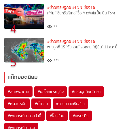
#ข่าวเศรษฐกิจ
#TNN ช่อง16
ทำไม "เซ็นทรัล รีเทล" ซื้อ MaxValu ปั้นเป็น Tops
4
22
#ข่าวเศรษฐกิจ
#TNN ช่อง16
พายุลูกที่ 15 “จันหอม” จ่อถล่ม “ญี่ปุ่น” 11 ส.ค.นี้
5
375
แท็กยอดนิยม
#
สภาพอากาศ
#
ย่อโลกเศรษฐกิจ
#
กรมอุตุนิยมวิทยา
#
ฝนตกหนัก
#
น้ำท่วม
#
การตลาดเงินล้าน
#
พยากรณ์อากาศวันนี้
#
โลกร้อน
#
เศรษฐกิจ
#
พยากรณ์อากาศ