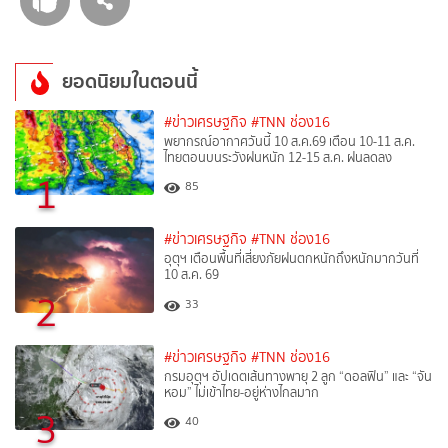
ยอดนิยมในตอนนี้
#ข่าวเศรษฐกิจ
#TNN ช่อง16
พยากรณ์อากาศวันนี้ 10 ส.ค.69 เตือน 10-11 ส.ค.
ไทยตอนบนระวังฝนหนัก 12-15 ส.ค. ฝนลดลง
1
85
#ข่าวเศรษฐกิจ
#TNN ช่อง16
อุตุฯ เตือนพื้นที่เสี่ยงภัยฝนตกหนักถึงหนักมากวันที่
10 ส.ค. 69
2
33
#ข่าวเศรษฐกิจ
#TNN ช่อง16
กรมอุตุฯ อัปเดตเส้นทางพายุ 2 ลูก “ดอลฟิน” และ “จัน
หอม” ไม่เข้าไทย-อยู่ห่างไกลมาก
3
40