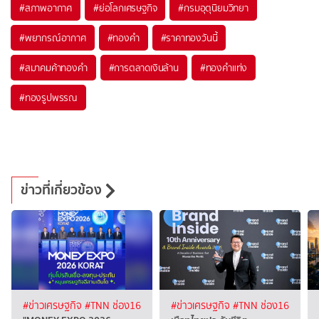
#
สภาพอากาศ
#
ย่อโลกเศรษฐกิจ
#
กรมอุตุนิยมวิทยา
#
พยากรณ์อากาศ
#
ทองคำ
#
ราคาทองวันนี้
#
สมาคมค้าทองคำ
#
การตลาดเงินล้าน
#
ทองคำแท่ง
#
ทองรูปพรรณ
ข่าวที่เกี่ยวข้อง
#ข่าวเศรษฐกิจ
#TNN ช่อง16
#ข่าวเศรษฐกิจ
#TNN ช่อง16