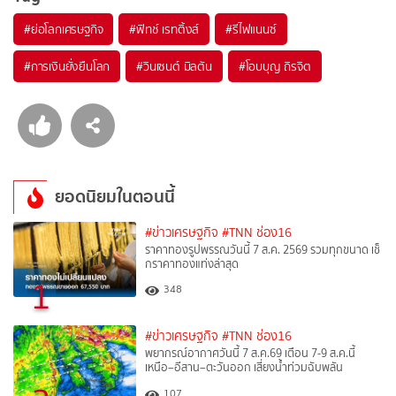
#
ย่อโลกเศรษฐกิจ
#
ฟิทช์ เรทติ้งส์
#
รีไฟแนนซ์
#
การเงินยั่งยืนโลก
#
วินเซนต์ มิลตัน
#
โอบบุญ ถิรจิต
ยอดนิยมในตอนนี้
#ข่าวเศรษฐกิจ
#TNN ช่อง16
ราคาทองรูปพรรณวันนี้ 7 ส.ค. 2569 รวมทุกขนาด เช็
กราคาทองแท่งล่าสุด
1
348
#ข่าวเศรษฐกิจ
#TNN ช่อง16
พยากรณ์อากาศวันนี้ 7 ส.ค.69 เตือน 7-9 ส.ค.นี้
เหนือ–อีสาน–ตะวันออก เสี่ยงน้ำท่วมฉับพลัน
107