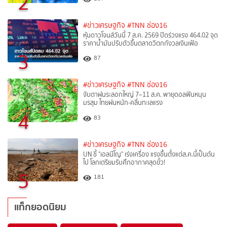
2
#ข่าวเศรษฐกิจ
#TNN ช่อง16
หุ้นดาวโจนส์วันนี้ 7 ส.ค. 2569 ปิดร่วงแรง 464.02 จุด
ราคาน้ำมันปรับตัวขึ้นตลาดวิตกกังวลเงินเฟ้อ
3
87
#ข่าวเศรษฐกิจ
#TNN ช่อง16
จับตาฝนระลอกใหญ่ 7–11 ส.ค. พายุดอลฟินหนุน
มรสุม ไทยฝนหนัก-คลื่นทะเลแรง
4
83
#ข่าวเศรษฐกิจ
#TNN ช่อง16
UN ชี้ "เอลนีโญ" เร่งเครื่อง แรงขึ้นตั้งแต่ส.ค.นี้เป็นต้น
ไป โลกเตรียมรับศึกอากาศสุดขั้ว!
5
181
แท็กยอดนิยม