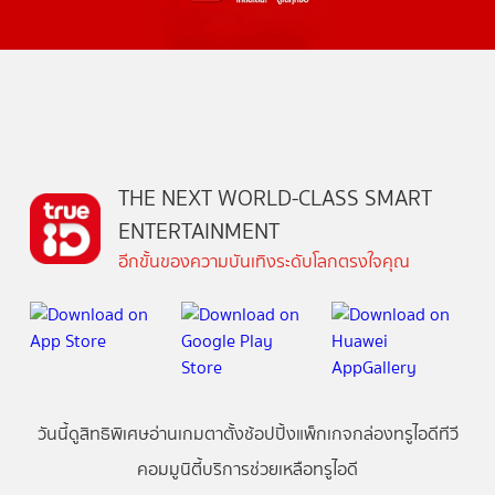
THE NEXT WORLD-CLASS SMART
ENTERTAINMENT
อีกขั้นของความบันเทิงระดับโลกตรงใจคุณ
วันนี้
ดู
สิทธิพิเศษ
อ่าน
เกม
ตาตั้ง
ช้อปปิ้ง
แพ็กเกจ
กล่องทรูไอดีทีวี
คอมมูนิตี้
บริการช่วยเหลือทรูไอดี