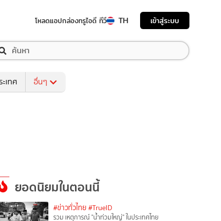
TH
เข้าสู่ระบบ
โหลดแอป
กล่องทรูไอดี ทีวี
ระเทศ
อื่นๆ
ยอดนิยมในตอนนี้
#ข่าวทั่วไทย
#TrueID
รวม เหตุการณ์ "น้ำท่วมใหญ่" ในประเทศไทย