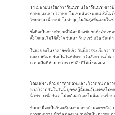
14 เมษายน เรียกว่า "
วันเนา
" หรือ "
วันเน่า
" ชาวบ้
ด่าทอ ทะเลาะวิวาทถ้าไม่เช่นนั้นจะพบแต่สิ่งไม่
ไทยทาน เพื่อจะนำไปทำบุญในวันรุ่งขึ้นและในช
ซึ่งถือเป็นการทำบุญที่ได้อานิสงฆ์มากดั่งจำนวนเม
ตั้งใจและไม่ได้ตั้งใจ วันเนา วันเนาว์ หรือ วันเน่า
ในแง่ของโหราศาสตร์แล้ว วันนี้ควรจะเรียกว่า วั
และราศีเมษ อันเป็นวันที่ถัดจากวันสังกรานต์ล่อง
ความคิดที่ห้ามการกระทำสิ่งที่ไม่เป็นมงคล
โดยเฉพาะห้ามการด่าทอทะเลาะวิวาทกัน กล่าวกันว่า
หากวิวาทกันในวันนี้ บุคคลผู้นั้นจะอัปมงคลไปตลอ
นี้ เพราะเชื่อกันว่าไม้จะ"เน่า"และไม่มีมอดหรือ
วันเนานี้จะเป็นวันเตรียมงาน ชาวบ้านจะพากันไปซ
การขนทรายเข้าวัด กองรวมกันทำเป็น การขนทราย