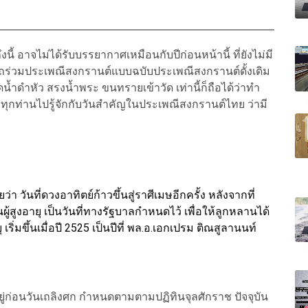
ถึงนี้ อาจไม่ได้รับบรรยากาศเหมือนกับปีก่อนหน้านี้ ที่ยังไม่มี
ร่วมประเพณีสงกรานต์แบบฉบับประเพณีสงกรานต์ดั้งเดิม
้ำดำหัว สรงน้ำพระ ขนทรายเข้าวัด เท่านี้ก็ถือได้ว่าทำ
ุกท่านไปรู้จักกับวันสำคัญในประเพณีสงกรานต์ไทย ว่ามี
า วันที่ดวงอาทิตย์ก้าวขึ้นสู่ราศีเมษอีกครั้ง หลังจากที่
ันผู้สูงอายุ เป็นวันที่ทางรัฐบาลกำหนดไว้ เพื่อให้ลูกหลานได้
ุ เริ่มขึ้นเมื่อปี 2525 เป็นปีที่ พล.อ.เอกเปรม ติณสูลานนท์
อยู่ก่อนวันเถลิงศก กำหนดตามตามปฏิทินจุลศักราช ปัจจุบัน