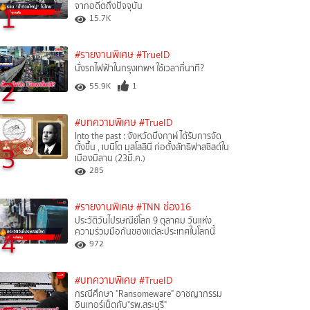
1
จากอดีตถึงปัจจุบัน
15.7K
#รายงานพิเศษ
#TrueID
นั่งรถไฟฟ้าในกรุงเทพฯ ใช้เวลากี่นาที?
2
55.9K
1
#บทความพิเศษ
#TrueID
Into the past : จังหวัดบึงกาฬ ได้รับการจัด
3
ตั้งขึ้น , เบนิโต มุสโสลินี ก่อตั้งลัทธิฟาสซิสต์ใน
เมืองมิลาน (23มี.ค.)
285
#รายงานพิเศษ
#TNN ช่อง16
ประวัติวันไปรษณีย์โลก 9 ตุลาคม วันแห่ง
4
ความร่วมมือกันของแต่ละประเทศในโลกนี้
972
#บทความพิเศษ
#TrueID
กรณีศึกษา "Ransomeware" อาชญากรรม
อินเทอร์เน็ตกับ"รพ.สระบุรี"