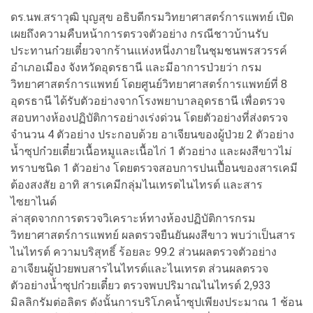
ดร.นพ.สราวุฒิ บุญสุข อธิบดีกรมวิทยาศาสตร์การแพทย์ เปิด
เผยถึงความคืบหน้าการตรวจตัวอย่าง กรณีชาวบ้านรับ
ประทานก๋วยเตี๋ยวจากร้านแห่งหนึ่งภายในชุมชนพรสวรรค์
อำเภอเมือง จังหวัดอุดรธานี และมีอาการป่วยว่า กรม
วิทยาศาสตร์การแพทย์ โดยศูนย์วิทยาศาสตร์การแพทย์ที่ 8
อุดรธานี ได้รับตัวอย่างจากโรงพยาบาลอุดรธานี เพื่อตรวจ
สอบทางห้องปฏิบัติการอย่างเร่งด่วน โดยตัวอย่างที่ส่งตรวจ
จำนวน 4 ตัวอย่าง ประกอบด้วย อาเจียนของผู้ป่วย 2 ตัวอย่าง
น้ำซุปก๋วยเตี๋ยวเนื้อหมูและเนื้อไก่ 1 ตัวอย่าง และผงสีขาวไม่
ทราบชนิด 1 ตัวอย่าง โดยตรวจสอบการปนเปื้อนของสารเคมี
ต้องสงสัย อาทิ สารเคมีกลุ่มไนเทรตไนไทรต์ และสาร
ไซยาไนด์
ล่าสุดจากการตรวจวิเคราะห์ทางห้องปฏิบัติการกรม
วิทยาศาสตร์การแพทย์ ผลตรวจยืนยันผงสีขาว พบว่าเป็นสาร
ไนไทรต์ ความบริสุทธิ์ ร้อยละ 99.2 ส่วนผลตรวจตัวอย่าง
อาเจียนผู้ป่วยพบสารไนไทรต์และไนเทรต ส่วนผลตรวจ
ตัวอย่างน้ำซุปก๋วยเตี๋ยว ตรวจพบปริมาณไนไทรต์ 2,933
มิลลิกรัมต่อลิตร ดังนั้นการบริโภคน้ำซุปเพียงประมาณ 1 ช้อน