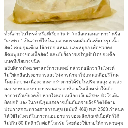
ทั้งนี้สารไนไทรต์ หรือที่เรียกกันว่า “เกลือถนอมอาหาร” หรือ
“ผงเพรก” เป็นสารที่ใช้ในอุตสาหกรรมผลิตภัณฑ์แปรรูปเนื้อ
สัตว์ เช่น กุนเชียง ไส้กรอก แหนม และหมูยอ เพื่อช่วยคง
สีชมพูแดงของเนื้อสัตว์ และยับยั้งการเจริญเติบโตของเชื้อ
แบคทีเรียบางชนิด
อธิบดีกรมวิทยาศาสตร์การแพทย์ กล่าวต่ออีกว่า ไนไทรต์
ไม่ใช่เกลือปรุงอาหารและไม่ควรนำมาใช้แทนเกลือบริโภค
โดยเด็ดขาด เนื่องจากหากร่างกายได้รับในปริมาณสูง อาจส่ง
ผลกระทบต่อระบบการขนส่งออกซิเจนในเลือด ทำให้เกิด
อาการตัวเขียวคล้ำ หายใจหอบเหนื่อย เวียนศีรษะ หัวใจเต้น
ผิดปกติ และในกรณีรุนแรงอาจเป็นอันตรายถึงชีวิตได้ตาม
ประกาศกระทรวงสาธารณสุข (ฉบับที่ 468) พ.ศ. 2568 กำหนด
ให้ใช้ไนไทรต์ในการถนอมอาหารของผลิตภัณฑ์เนื้อสัตว์ได้
ไม่เกิน 80 มิลลิกรัมต่อกิโลกรัม โดยต้องใช้ภายใต้การควบคุม