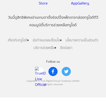
วันนี้
ดู
สิทธิพิเศษ
อ่าน
เกม
ตาตั้ง
ช้อปปิ้ง
แพ็กเกจ
กล่องทรูไอดีทีวี
คอมมูนิตี้
บริการช่วยเหลือทรูไอดี
เกี่ยวกับทรูไอดี
ข้อกำหนดและเงื่อนไข
นโยบายความเป็นส่วนตัว
บริการช่วยเหลือ
ติดต่อเรา
Follow us
Copyright © True Digital Group Company Limited.
All rights reserved