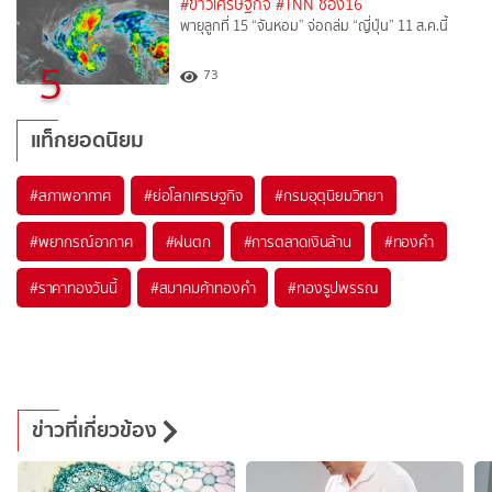
#ข่าวเศรษฐกิจ
#TNN ช่อง16
พายุลูกที่ 15 “จันหอม” จ่อถล่ม “ญี่ปุ่น” 11 ส.ค.นี้
5
73
แท็กยอดนิยม
#
สภาพอากาศ
#
ย่อโลกเศรษฐกิจ
#
กรมอุตุนิยมวิทยา
#
พยากรณ์อากาศ
#
ฝนตก
#
การตลาดเงินล้าน
#
ทองคำ
#
ราคาทองวันนี้
#
สมาคมค้าทองคำ
#
ทองรูปพรรณ
ข่าวที่เกี่ยวข้อง