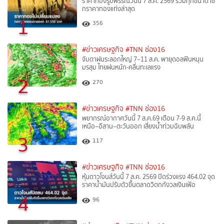
ราคาทองรูปพรรณวันนี้ 7 ส.ค. 2569 รวมทุกขนาด เช็
กราคาทองแท่งล่าสุด
1
356
#ข่าวเศรษฐกิจ
#TNN ช่อง16
จับตาฝนระลอกใหญ่ 7–11 ส.ค. พายุดอลฟินหนุน
มรสุม ไทยฝนหนัก-คลื่นทะเลแรง
2
270
#ข่าวเศรษฐกิจ
#TNN ช่อง16
พยากรณ์อากาศวันนี้ 7 ส.ค.69 เตือน 7-9 ส.ค.นี้
เหนือ–อีสาน–ตะวันออก เสี่ยงน้ำท่วมฉับพลัน
3
117
#ข่าวเศรษฐกิจ
#TNN ช่อง16
หุ้นดาวโจนส์วันนี้ 7 ส.ค. 2569 ปิดร่วงแรง 464.02 จุด
ราคาน้ำมันปรับตัวขึ้นตลาดวิตกกังวลเงินเฟ้อ
4
96