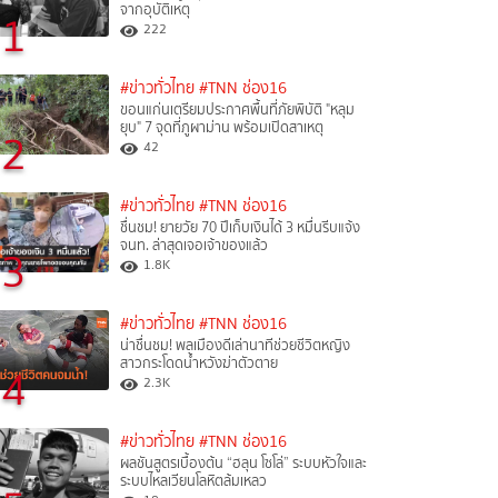
จากอุบัติเหตุ
1
222
#ข่าวทั่วไทย
#TNN ช่อง16
ขอนแก่นเตรียมประกาศพื้นที่ภัยพิบัติ "หลุม
ยุบ" 7 จุดที่ภูผาม่าน พร้อมเปิดสาเหตุ
2
42
#ข่าวทั่วไทย
#TNN ช่อง16
ชื่นชม! ยายวัย 70 ปีเก็บเงินได้ 3 หมื่นรีบแจ้ง
จนท. ล่าสุดเจอเจ้าของแล้ว
3
1.8K
#ข่าวทั่วไทย
#TNN ช่อง16
น่าชื่นชม! พลเมืองดีเล่านาทีช่วยชีวิตหญิง
สาวกระโดดน้ำหวังฆ่าตัวตาย
4
2.3K
#ข่าวทั่วไทย
#TNN ช่อง16
ผลชันสูตรเบื้องต้น “ฮลุน โซโล่” ระบบหัวใจและ
ระบบไหลเวียนโลหิตล้มเหลว