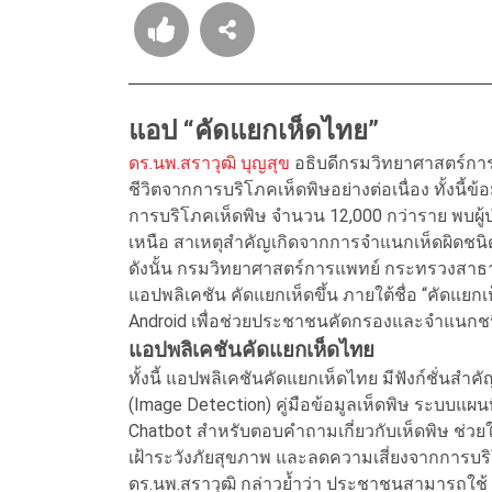
แอป “คัดแยกเห็ดไทย”
ดร.นพ.สราวุฒิ บุญสุข
อธิบดีกรมวิทยาศาสตร์การแ
ชีวิตจากการบริโภคเห็ดพิษอย่างต่อเนื่อง ทั้งนี้
การบริโภคเห็ดพิษ จำนวน 12,000 กว่าราย พบผู้ป่
เหนือ สาเหตุสำคัญเกิดจากการจำแนกเห็ดผิดชน
ดังนั้น กรมวิทยาศาสตร์การแพทย์ กระทรวงสาธ
แอปพลิเคชัน คัดแยกเห็ดขึ้น ภายใต้ชื่อ “คัดแยก
Android เพื่อช่วยประชาชนคัดกรองและจำแนกชนิ
แอปพลิเคชันคัดแยกเห็ดไทย
ทั้งนี้ แอปพลิเคชันคัดแยกเห็ดไทย มีฟังก์ชั่น
(Image Detection) คู่มือข้อมูลเห็ดพิษ ระบบแผนที
Chatbot สำหรับตอบคำถามเกี่ยวกับเห็ดพิษ ช่วยใ
เฝ้าระวังภัยสุขภาพ และลดความเสี่ยงจากการบร
ดร.นพ.สราวุฒิ กล่าวย้ำว่า ประชาชนสามารถใช้ 