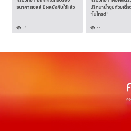
ธนาคารเซลล์ มีผลบังคับใช้แล้ว
ปริศนาน้ำซุปก๋วยเตี๋
“ไนไทรต์”
34
27