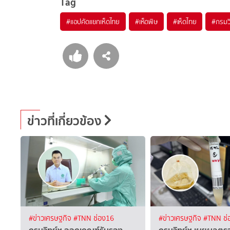
Tag
#
แอปคัดแยกเห็ดไทย
#
เห็ดพิษ
#
เห็ดไทย
#
กรมว
ข่าวที่เกี่ยวข้อง
#ข่าวเศรษฐกิจ
#TNN ช่อง16
#ข่าวเศรษฐกิจ
#TNN ช่
กรมวิทย์ฯ ออกเกณฑ์รับรอง
กรมวิทย์ฯ เผยผลตร