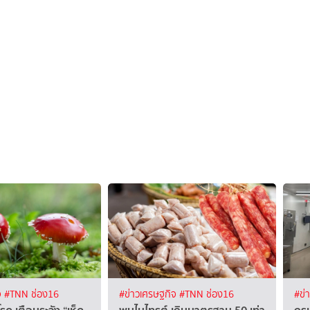
จ
#TNN ช่อง16
#ข่าวเศรษฐกิจ
#TNN ช่อง16
#ข่
ค เตือนระวัง “เห็ด
พบไนไทรต์ เกินมาตรฐาน 50 เท่า
กรม