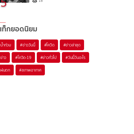
5
18
แท็กยอดนิยม
#
น้ำท่วม
#
ข่าววันนี้
#
โควิด
#
ข่าวล่าสุด
#
ข่าว
#
โควิด-19
#
ข่าวทั่วไป
#
วันนี้วันอะไร
#
ฝนตก
#
สภาพอากาศ