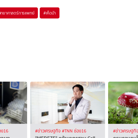
ิทยาศาสตร์การแพทย์
#
เห็ดป่า
อง16
#ข่าวเศรษฐกิจ
#TNN ช่อง16
#ข่าวเศรษฐกิ
วจผง
"MEDEZE" คว้ามาตรฐาน Cell
กรมควบคุมโร