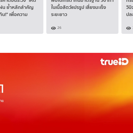
ูฝน ย้ำหลักสำคัญ
ในเนื้อสัตว์แปรรูป เสี่ยงมะเร็ง
วิน
ากิน!" เพื่อความ
ระยะยาว
ปลอ
26