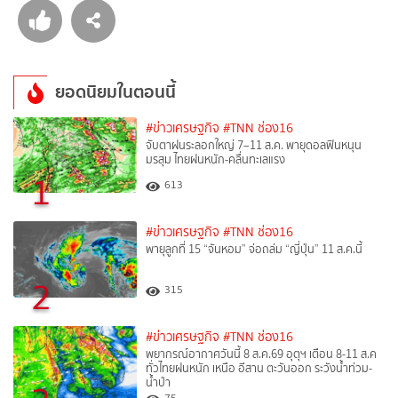
ยอดนิยมในตอนนี้
#ข่าวเศรษฐกิจ
#TNN ช่อง16
จับตาฝนระลอกใหญ่ 7–11 ส.ค. พายุดอลฟินหนุน
มรสุม ไทยฝนหนัก-คลื่นทะเลแรง
1
613
#ข่าวเศรษฐกิจ
#TNN ช่อง16
พายุลูกที่ 15 “จันหอม” จ่อถล่ม “ญี่ปุ่น” 11 ส.ค.นี้
2
315
#ข่าวเศรษฐกิจ
#TNN ช่อง16
พยากรณ์อากาศวันนี้ 8 ส.ค.69 อุตุฯ เตือน 8-11 ส.ค
ทั่วไทยฝนหนัก เหนือ อีสาน ตะวันออก ระวังน้ำท่วม-
น้ำป่า
75