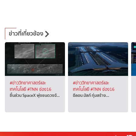
ข่าวที่เกี่ยวข้อง
#ข่าววิทยาศาสตร์และ
#ข่าววิทยาศาสตร์และ
เทคโนโลยี
#TNN ช่อง16
เทคโนโลยี
#TNN ช่อง16
ชิ้นส่วน SpaceX พุ่งชนดวงจั…
อีลอน มัสก์ ทุ่มสร้าง…