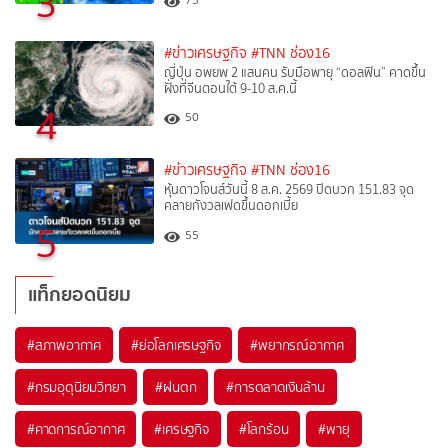
3
#ข่าวเศรษฐกิจ
#TNN ช่อง16
ญี่ปุ่น อพยพ 2 แสนคน รับมือพายุ “ดอลฟิน” คาดขึ้น
ฝั่งที่จีนตอนใต้ 9-10 ส.ค.นี้
4
50
#ข่าวเศรษฐกิจ
#TNN ช่อง16
หุ้นดาวโจนส์วันนี้ 8 ส.ค. 2569 ปิดบวก 151.83 จุด
คลายกังวลเฟดขึ้นดอกเบี้ย
5
55
แท็กยอดนิยม
#
สภาพอากาศ
#
ย่อโลกเศรษฐกิจ
#
พยากรณ์อากาศ
#
กรมอุตุนิยมวิทยา
#
ฝนตก
#
การตลาดเงินล้าน
#
คาดการณ์อากาศ
#
เศรษฐกิจ
#
โลกร้อน
#
พายุ