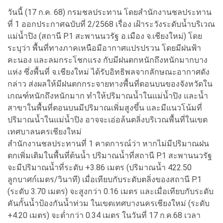
วันนี้ (17 ก.ค. 68) กรมชลประทาน โดยสำนักงานชลประทาน
ที่ 1 ออกประกาศฉบับที่ 2/2568 เรื่อง เฝ้าระวังระดับน้ำบริเวณ
แม่น้ำปิง (สถานี P.1 สะพานนวรัฐ อ.เมือง จ.เชียงใหม่) โดย
ระบุว่า พื้นที่ทางภาคเหนือมีอากาศแปรปรวน โดยมีฝนฟ้า
คะนอง และลมกระโชกแรง กับมีฝนตกหนักถึงหนักมากบาง
แห่ง ซึ่งพื้นที่ จ.เชียงใหม่ ได้รับอิทธิพลจากลักษณะอากาศดัง
กล่าว ส่งผลให้มีฝนตกกระจายทางพื้นที่ตอนบนของจังหวัดใน
เกณฑ์หนักถึงหนักมาก ทำให้ปริมาณน้ำในแม่น้ำปิง และน้ำ
สาขาในพื้นที่ตอนบนมีปริมาณเพิ่มสูงขึ้น และมีแนวโน้มที่
ปริมาณน้ำในแม่น้ำปิง อาจจะเอ่อล้นตลิ่งบริเวณพื้นที่ในเขต
เทศบาลนครเชียงใหม่
สำนักงานชลประทานที่ 1 คาดการณ์ว่า หากไม่มีปริมาณฝน
ตกเพิ่มเติมในพื้นที่ต้นน้ำ ปริมาณน้ำที่สถานี P.1 สะพานนวรัฐ
จะมีปริมาณน้ำที่ระดับ +3.86 เมตร (ปริมาณน้ำ 422.50
ลูกบาศก์เมตร/วินาที) เมื่อเทียบกับระดับตลิ่งของสถานี P.1
(ระดับ 3.70 เมตร) จะสูงกว่า 0.16 เมตร และเมื่อเทียบกับระดับ
คันกั้นน้ำป้องกันน้ำท่วม ในเขตเทศบางนครเชียงใหม่ (ระดับ
+4.20 เมตร) จะต่ำกว่า 0.34 เมตร ในวันที่ 17 ก.ค.68 เวลา