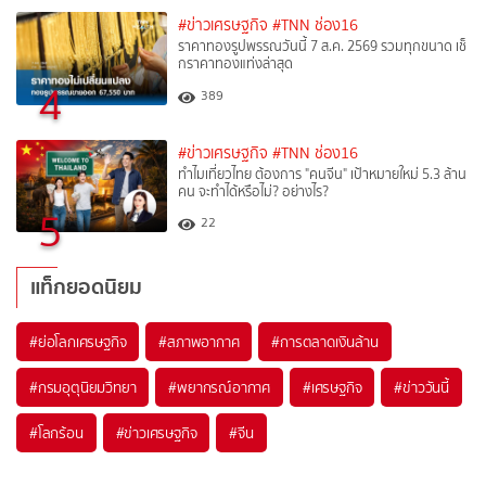
#ข่าวเศรษฐกิจ
#TNN ช่อง16
ราคาทองรูปพรรณวันนี้ 7 ส.ค. 2569 รวมทุกขนาด เช็
กราคาทองแท่งล่าสุด
4
389
#ข่าวเศรษฐกิจ
#TNN ช่อง16
ทำไมเที่ยวไทย ต้องการ "คนจีน" เป้าหมายใหม่ 5.3 ล้าน
คน จะทำได้หรือไม่? อย่างไร?
5
22
แท็กยอดนิยม
#
ย่อโลกเศรษฐกิจ
#
สภาพอากาศ
#
การตลาดเงินล้าน
#
กรมอุตุนิยมวิทยา
#
พยากรณ์อากาศ
#
เศรษฐกิจ
#
ข่าววันนี้
#
โลกร้อน
#
ข่าวเศรษฐกิจ
#
จีน