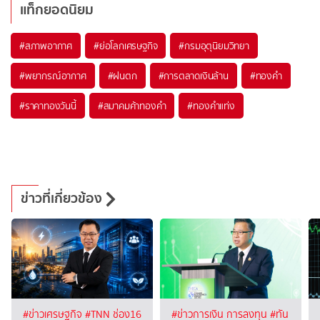
แท็กยอดนิยม
#
สภาพอากาศ
#
ย่อโลกเศรษฐกิจ
#
กรมอุตุนิยมวิทยา
#
พยากรณ์อากาศ
#
ฝนตก
#
การตลาดเงินล้าน
#
ทองคำ
#
ราคาทองวันนี้
#
สมาคมค้าทองคำ
#
ทองคำแท่ง
ข่าวที่เกี่ยวข้อง
#ข่าวเศรษฐกิจ
#TNN ช่อง16
#ข่าวการเงิน การลงทุน
#ทัน