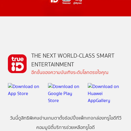
THE NEXT WORLD-CLASS SMART
ENTERTAINMENT
อีกขั้นของความบันเทิงระดับโลกตรงใจคุณ
วันนี้
ดู
สิทธิพิเศษ
อ่าน
เกม
ตาตั้ง
ช้อปปิ้ง
แพ็กเกจ
กล่องทรูไอดีทีวี
คอมมูนิตี้
บริการช่วยเหลือทรูไอดี