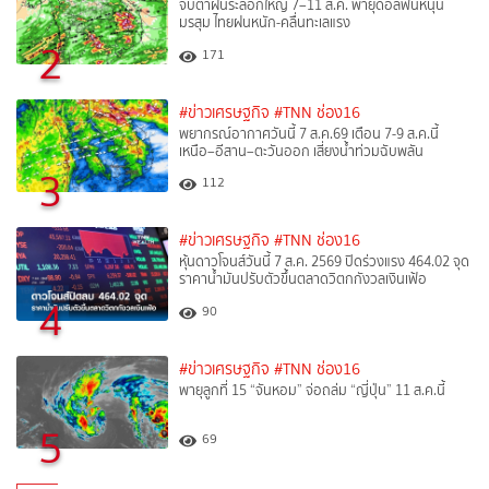
จับตาฝนระลอกใหญ่ 7–11 ส.ค. พายุดอลฟินหนุน
มรสุม ไทยฝนหนัก-คลื่นทะเลแรง
2
171
#ข่าวเศรษฐกิจ
#TNN ช่อง16
พยากรณ์อากาศวันนี้ 7 ส.ค.69 เตือน 7-9 ส.ค.นี้
เหนือ–อีสาน–ตะวันออก เสี่ยงน้ำท่วมฉับพลัน
3
112
#ข่าวเศรษฐกิจ
#TNN ช่อง16
หุ้นดาวโจนส์วันนี้ 7 ส.ค. 2569 ปิดร่วงแรง 464.02 จุด
ราคาน้ำมันปรับตัวขึ้นตลาดวิตกกังวลเงินเฟ้อ
4
90
#ข่าวเศรษฐกิจ
#TNN ช่อง16
พายุลูกที่ 15 “จันหอม” จ่อถล่ม “ญี่ปุ่น” 11 ส.ค.นี้
5
69