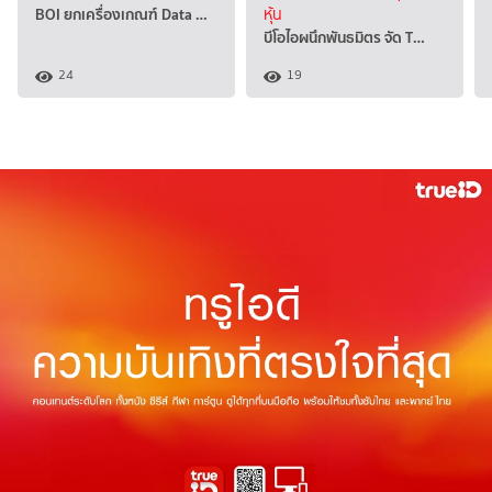
BOI ยกเครื่องเกณฑ์ Data …
หุ้น
บีโอไอผนึกพันธมิตร จัด T…
24
19