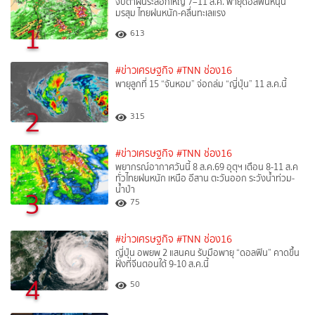
จับตาฝนระลอกใหญ่ 7–11 ส.ค. พายุดอลฟินหนุน
มรสุม ไทยฝนหนัก-คลื่นทะเลแรง
1
613
#ข่าวเศรษฐกิจ
#TNN ช่อง16
พายุลูกที่ 15 “จันหอม” จ่อถล่ม “ญี่ปุ่น” 11 ส.ค.นี้
2
315
#ข่าวเศรษฐกิจ
#TNN ช่อง16
พยากรณ์อากาศวันนี้ 8 ส.ค.69 อุตุฯ เตือน 8-11 ส.ค
ทั่วไทยฝนหนัก เหนือ อีสาน ตะวันออก ระวังน้ำท่วม-
น้ำป่า
3
75
#ข่าวเศรษฐกิจ
#TNN ช่อง16
ญี่ปุ่น อพยพ 2 แสนคน รับมือพายุ “ดอลฟิน” คาดขึ้น
ฝั่งที่จีนตอนใต้ 9-10 ส.ค.นี้
4
50