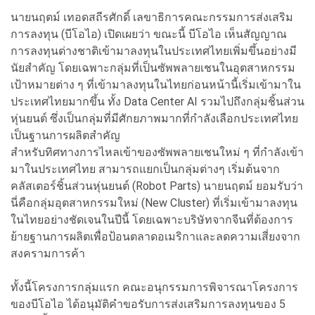
นายนฤตม์ เทอดสถีรศักดิ์ เลขาธิการคณะกรรมการส่งเสริม
การลงทุน (บีโอไอ) เปิดเผยว่า ขณะนี้ บีโอไอ เห็นสัญญาณ
การลงทุนต่างชาติเข้ามาลงทุนในประเทศไทยเพิ่มขึ้นอย่างมี
นัยสำคัญ โดยเฉพาะกลุ่มที่เป็นซัพพลายเชนในอุตสาหกรรม
เป้าหมายต่าง ๆ ที่เข้ามาลงทุนในไทยก่อนหน้านี้เริ่มเข้ามาใน
ประเทศไทยมากขึ้น ทั้ง Data Center AI รวมไปถึงกลุ่มชิ้นส่วน
หุ่นยนต์ ซึ่งเป็นกลุ่มที่มีศักยภาพมากที่กำลังเลือกประเทศไทย
เป็นฐานการผลิตสำคัญ
สำหรับทิศทางการไหลเข้าของซัพพลายเชนใหม่ ๆ ที่กำลังเข้า
มาในประเทศไทย สามารถแยกเป็นกลุ่มต่างๆ เริ่มต้นจาก
คลัสเตอร์ชิ้นส่วนหุ่นยนต์ (Robot Parts) นายนฤตม์ ยอมรับว่า
นี่คือกลุ่มอุตสาหกรรมใหม่ (New Cluster) ที่เริ่มเข้ามาลงทุน
ในไทยอย่างชัดเจนในปีนี้ โดยเฉพาะบริษัทจากจีนที่ต้องการ
ย้ายฐานการผลิตเพื่อป้อนตลาดอเมริกาและลดความเสี่ยงจาก
สงครามการค้า
ทั้งนี้โครงการกลุ่มแรก คณะอนุกรรมการพิจารณาโครงการ
ของบีโอไอ ได้อนุมัติคำขอรับการส่งเสริมการลงทุนของ 5