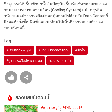
ซึ่งอุปกรณ์ที่เริ่มเข้ามานั้นในปัจจุบันเริ่มเห็นซัพพลายเชนของ
กลุ่มระบบระบายความร้อน (Cooling System) แม้แต่ธุรกิจ
สนับสนุนอย่างการผลิตปลอกหุ้มสายไฟสำหรับ Data Center ก็
มียอดคำสั่งซื้อเพิ่มขึ้นจนสะท้อนให้เห็นถึงการขยายตัวของ
ระบบนิเวศนี้
Tag
#
เศรษฐกิจ insight
#
นฤตม์ เทอดสถีรศักดิ์
#
บีโอไอ
#
ฐานการผลิตซัพพลายเชน
#
สงครามการค้า
ยอดนิยมในตอนนี้
#ข่าวเศรษฐกิจ
#TNN ช่อง16