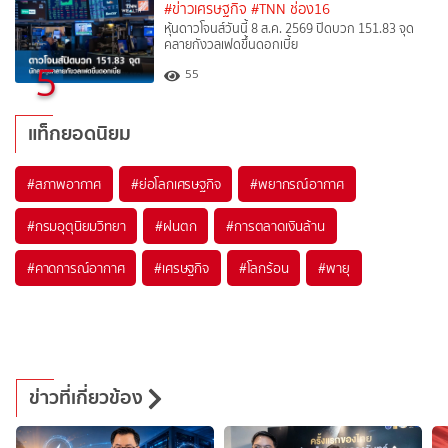
#ข่าวเศรษฐกิจ
#TNN ช่อง16
หุ้นดาวโจนส์วันนี้ 8 ส.ค. 2569 ปิดบวก 151.83 จุด
คลายกังวลเฟดขึ้นดอกเบี้ย
5
55
แท็กยอดนิยม
#
สภาพอากาศ
#
ย่อโลกเศรษฐกิจ
#
พยากรณ์อากาศ
#
กรมอุตุนิยมวิทยา
#
ฝนตก
#
การตลาดเงินล้าน
#
คาดการณ์อากาศ
#
เศรษฐกิจ
#
โลกร้อน
#
พายุ
ข่าวที่เกี่ยวข้อง