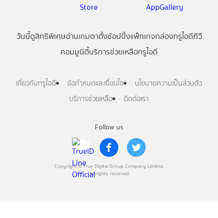
วันนี้
ดู
สิทธิพิเศษ
อ่าน
เกม
ตาตั้ง
ช้อปปิ้ง
แพ็กเกจ
กล่องทรูไอดีทีวี
คอมมูนิตี้
บริการช่วยเหลือทรูไอดี
เกี่ยวกับทรูไอดี
ข้อกำหนดและเงื่อนไข
นโยบายความเป็นส่วนตัว
บริการช่วยเหลือ
ติดต่อเรา
Follow us
Copyright © True Digital Group Company Limited.
All rights reserved