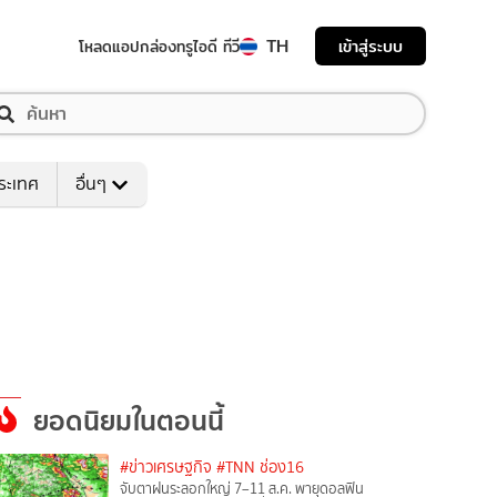
TH
เข้าสู่ระบบ
โหลดแอป
กล่องทรูไอดี ทีวี
ระเทศ
อื่นๆ
ยอดนิยมในตอนนี้
#ข่าวเศรษฐกิจ
#TNN ช่อง16
จับตาฝนระลอกใหญ่ 7–11 ส.ค. พายุดอลฟิน