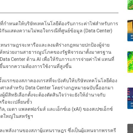
ี่กำหนดให้บริษัทเทคโนโลยีต้องรับภาระค่าไฟสำหรับการ
ิกันแสดงความไม่พอใจกรณีที่ศูนย์ข้อมูล (Data Center)
ทนราษฎรจะหารือและลงมติร่างกฎหมายปกป้องผู้จ่าย
นดให้หน่วยงานสาธารณูปโภคของรัฐพิจารณาตั้งมาตรฐาน
ata Center ด้าน AI เพื่อให้รับภาระการจ่ายค่าไฟ แทนที่
ึ้นจากความต้องการใช้งานที่สูงขึ้น
้งแรกของสภาคองเกรสที่จะบังคับให้บริษัทเทคโนโลยีต้อง
าศาลสำหรับ Data Center โดยร่างกฎหมายฉบับนี้ออกมา
งผู้มีสิทธิเลือกตั้งจะต้องตัดสินใจว่าจะยังให้อำนาจกับ
รือจะเปลี่ยนขั้ว
เกิล, เมตา แพลตฟอร์มส์ และเอ็กซ์เอ (xAI) ของสเปซเอ็กซ์
นาดใหญ่ในสหรัฐฯ
ละพลังงานของสภาผู้แทนราษฎร ซึ่งเป็นผู้แทนจากพรรครี