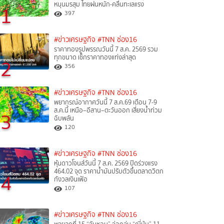
หนุนมรสุม ไทยฝนหนัก-คลื่นทะเลแรง
1
397
#ข่าวเศรษฐกิจ
#TNN ช่อง16
ราคาทองรูปพรรณวันนี้ 7 ส.ค. 2569 รวม
ทุกขนาด เช็กราคาทองแท่งล่าสุด
2
356
#ข่าวเศรษฐกิจ
#TNN ช่อง16
พยากรณ์อากาศวันนี้ 7 ส.ค.69 เตือน 7-9
ส.ค.นี้ เหนือ–อีสาน–ตะวันออก เสี่ยงน้ำท่วม
3
ฉับพลัน
120
#ข่าวเศรษฐกิจ
#TNN ช่อง16
หุ้นดาวโจนส์วันนี้ 7 ส.ค. 2569 ปิดร่วงแรง
464.02 จุด ราคาน้ำมันปรับตัวขึ้นตลาดวิตก
4
กังวลเงินเฟ้อ
107
#ข่าวเศรษฐกิจ
#TNN ช่อง16