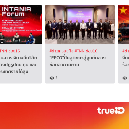
TNN ช่อง16
#ข่าวเศรษฐกิจ
#TNN ช่อง16
#ข่
น-การเงิน ผนึกวิสัย
"EECO"ปั้นอู่ตะเภาสู่ศูนย์กลาง
จีน
ต้องปฏิรูปคน ทุน และ
ซ่อมอากาศยาน
ร้อ
ประเทศรายได้สูง
7