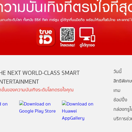
วันนี้
HE NEXT WORLD-CLASS SMART
NTERTAINMENT
สิทธิพิเศษ
ีกขั้นของความบันเทิงระดับโลกตรงใจคุณ
เกม
ช้อปปิ้ง
กล่องทรูไอ
บริการช่ว