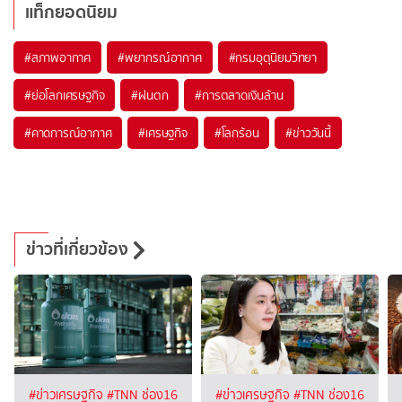
แท็กยอดนิยม
#
สภาพอากาศ
#
พยากรณ์อากาศ
#
กรมอุตุนิยมวิทยา
#
ย่อโลกเศรษฐกิจ
#
ฝนตก
#
การตลาดเงินล้าน
#
คาดการณ์อากาศ
#
เศรษฐกิจ
#
โลกร้อน
#
ข่าววันนี้
ข่าวที่เกี่ยวข้อง
#ข่าวเศรษฐกิจ
#TNN ช่อง16
#ข่าวเศรษฐกิจ
#TNN ช่อง16