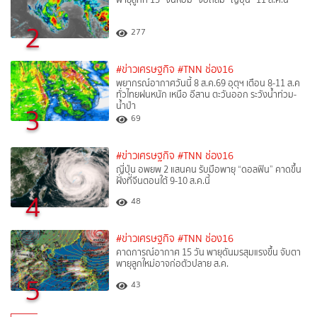
2
277
#ข่าวเศรษฐกิจ
#TNN ช่อง16
พยากรณ์อากาศวันนี้ 8 ส.ค.69 อุตุฯ เตือน 8-11 ส.ค
ทั่วไทยฝนหนัก เหนือ อีสาน ตะวันออก ระวังน้ำท่วม-
น้ำป่า
3
69
#ข่าวเศรษฐกิจ
#TNN ช่อง16
ญี่ปุ่น อพยพ 2 แสนคน รับมือพายุ “ดอลฟิน” คาดขึ้น
ฝั่งที่จีนตอนใต้ 9-10 ส.ค.นี้
4
48
#ข่าวเศรษฐกิจ
#TNN ช่อง16
คาดการณ์อากาศ 15 วัน พายุดันมรสุมแรงขึ้น จับตา
พายุลูกใหม่อาจก่อตัวปลาย ส.ค.
5
43