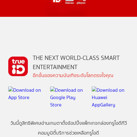
THE NEXT WORLD-CLASS SMART
ENTERTAINMENT
อีกขั้นของความบันเทิงระดับโลกตรงใจคุณ
วันนี้
ดู
สิทธิพิเศษ
อ่าน
เกม
ตาตั้ง
ช้อปปิ้ง
แพ็กเกจ
กล่องทรูไอดีทีวี
คอมมูนิตี้
บริการช่วยเหลือทรูไอดี