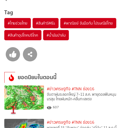
Tag
#
ไทยช่วยไทย
#
สินค้าSMEs
#
พาณิชย์ จับมือกับ ไปรษณีย์ไทย
#
สินค้าอุปโภคบริโภค
#
น้ำมันปาล์ม
ยอดนิยมในตอนนี้
#ข่าวเศรษฐกิจ
#TNN ช่อง16
จับตาฝนระลอกใหญ่ 7–11 ส.ค. พายุดอลฟินหนุน
มรสุม ไทยฝนหนัก-คลื่นทะเลแรง
1
607
#ข่าวเศรษฐกิจ
#TNN ช่อง16
พายุลูกที่ 15 “จันหอม” จ่อถล่ม “ญี่ปุ่น” 11 ส.ค.นี้