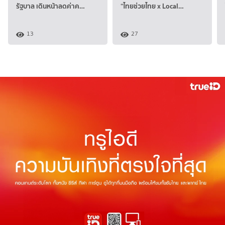
รัฐบาล เดินหน้าลดค่าค…
“ไทยช่วยไทย x Local…
13
27