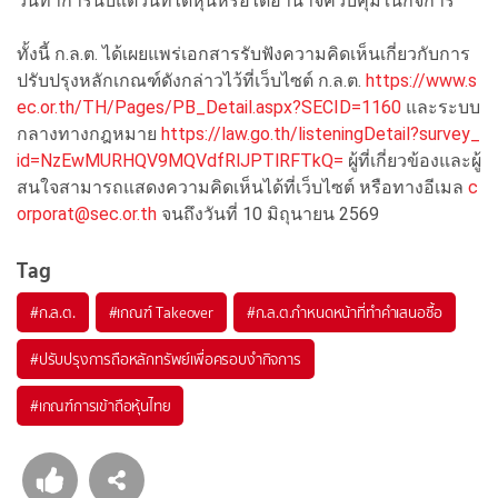
วันทำการนับแต่วันที่ได้หุ้นหรือได้อำนาจควบคุมในกิจการ
ทั้งนี้ ก.ล.ต. ได้เผยแพร่เอกสารรับฟังความคิดเห็นเกี่ยวกับการ
ปรับปรุงหลักเกณฑ์ดังกล่าวไว้ที่เว็บไซต์ ก.ล.ต.
https://www.s
ec.or.th/TH/Pages/PB_Detail.aspx?SECID=1160
และระบบ
กลางทางกฎหมาย
https://law.go.th/listeningDetail?survey_
id=NzEwMURHQV9MQVdfRlJPTlRFTkQ=
ผู้ที่เกี่ยวข้องและผู้
สนใจสามารถแสดงความคิดเห็นได้ที่เว็บไซต์ หรือทางอีเมล
c
orporat@sec.or.th
จนถึงวันที่ 10 มิถุนายน 2569
Tag
#
ก.ล.ต.
#
เกณฑ์ Takeover
#
ก.ล.ต.กำหนดหน้าที่ทำคำเสนอซื้อ
#
ปรับปรุงการถือหลักทรัพย์เพื่อครอบงำกิจการ
#
เกณฑ์การเข้าถือหุ้นไทย