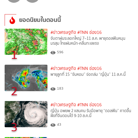
ยอดนิยมในตอนนี้
#ข่าวเศรษฐกิจ
#TNN ช่อง16
จับตาฝนระลอกใหญ่ 7–11 ส.ค. พายุดอลฟินหนุน
มรสุม ไทยฝนหนัก-คลื่นทะเลแรง
1
596
#ข่าวเศรษฐกิจ
#TNN ช่อง16
พายุลูกที่ 15 “จันหอม” จ่อถล่ม “ญี่ปุ่น” 11 ส.ค.นี้
2
183
#ข่าวเศรษฐกิจ
#TNN ช่อง16
ญี่ปุ่น อพยพ 2 แสนคน รับมือพายุ “ดอลฟิน” คาดขึ้น
ฝั่งที่จีนตอนใต้ 9-10 ส.ค.นี้
3
43