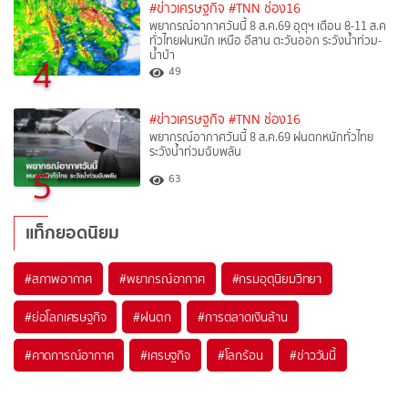
#ข่าวเศรษฐกิจ
#TNN ช่อง16
พยากรณ์อากาศวันนี้ 8 ส.ค.69 อุตุฯ เตือน 8-11 ส.ค
ทั่วไทยฝนหนัก เหนือ อีสาน ตะวันออก ระวังน้ำท่วม-
น้ำป่า
4
49
#ข่าวเศรษฐกิจ
#TNN ช่อง16
พยากรณ์อากาศวันนี้ 8 ส.ค.69 ฝนตกหนักทั่วไทย
ระวังน้ำท่วมฉับพลัน
5
63
แท็กยอดนิยม
#
สภาพอากาศ
#
พยากรณ์อากาศ
#
กรมอุตุนิยมวิทยา
#
ย่อโลกเศรษฐกิจ
#
ฝนตก
#
การตลาดเงินล้าน
#
คาดการณ์อากาศ
#
เศรษฐกิจ
#
โลกร้อน
#
ข่าววันนี้