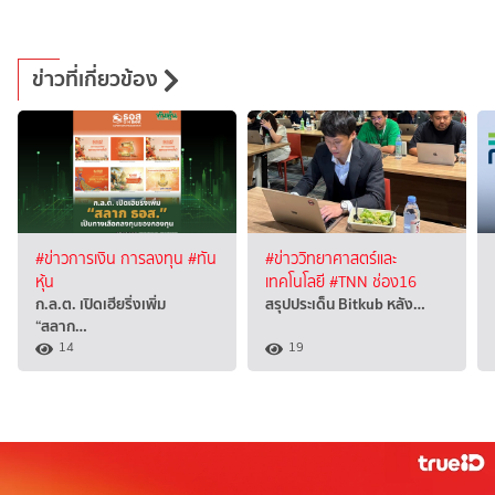
ข่าวที่เกี่ยวข้อง
#ข่าวการเงิน การลงทุน
#ทัน
#ข่าววิทยาศาสตร์และ
หุ้น
เทคโนโลยี
#TNN ช่อง16
ก.ล.ต. เปิดเฮียริ่งเพิ่ม
สรุปประเด็น Bitkub หลัง…
“สลาก…
14
19