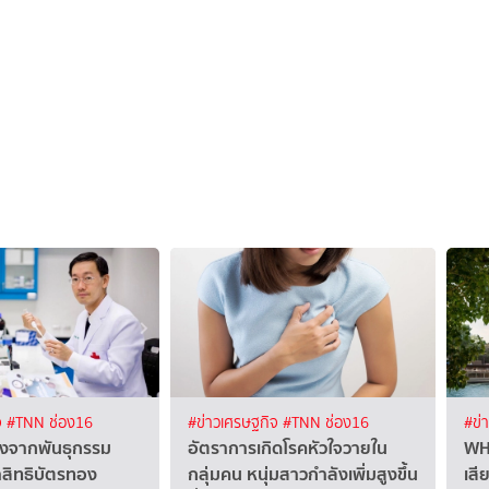
จ
#TNN ช่อง16
#ข่าวเศรษฐกิจ
#TNN ช่อง16
#ข่
ูงจากพันธุกรรม
อัตราการเกิดโรคหัวใจวายใน
WHO
้าสิทธิบัตรทอง
กลุ่มคน หนุ่มสาวกำลังเพิ่มสูงขึ้น
เสี