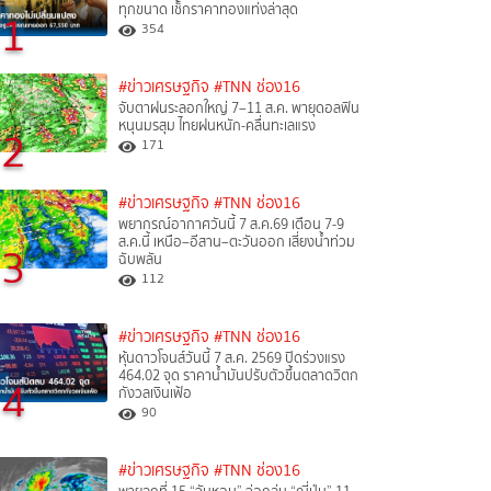
ทุกขนาด เช็กราคาทองแท่งล่าสุด
1
354
#ข่าวเศรษฐกิจ
#TNN ช่อง16
จับตาฝนระลอกใหญ่ 7–11 ส.ค. พายุดอลฟิน
หนุนมรสุม ไทยฝนหนัก-คลื่นทะเลแรง
2
171
#ข่าวเศรษฐกิจ
#TNN ช่อง16
พยากรณ์อากาศวันนี้ 7 ส.ค.69 เตือน 7-9
ส.ค.นี้ เหนือ–อีสาน–ตะวันออก เสี่ยงน้ำท่วม
3
ฉับพลัน
112
#ข่าวเศรษฐกิจ
#TNN ช่อง16
หุ้นดาวโจนส์วันนี้ 7 ส.ค. 2569 ปิดร่วงแรง
464.02 จุด ราคาน้ำมันปรับตัวขึ้นตลาดวิตก
4
กังวลเงินเฟ้อ
90
#ข่าวเศรษฐกิจ
#TNN ช่อง16