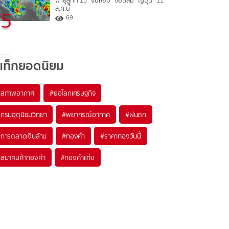
พายุลูกที่ 15 “จันหอม” จ่อถล่ม “ญี่ปุ่น” 11
ส.ค.นี้
5
69
แท็กยอดนิยม
#
สภาพอากาศ
#
ย่อโลกเศรษฐกิจ
#
กรมอุตุนิยมวิทยา
#
พยากรณ์อากาศ
#
ฝนตก
#
การตลาดเงินล้าน
#
ทองคำ
#
ราคาทองวันนี้
#
สมาคมค้าทองคำ
#
ทองคำแท่ง