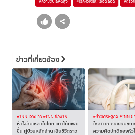
#
ความดันโลหิตสูง
#
โรคหัวใจและหลอดเลือด
#
ตรวจ
ข่าวที่เกี่ยวข้อง
#TNN เจาะข่าว
#TNN ช่อง16
#ข่าวเศรษฐกิจ
#TNN ช่
หัวใจล้มเหลวในไทย แนวโน้มเพิ่ม
ใหลตาย ภัยเงียบขณะห
ขึ้น ผู้ป่วยหลักล้าน เสียชีวิตราว
ความผิดปกติของหัว