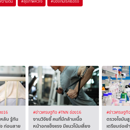
ความดัน
#
สุขภาพหัวใจ
#
ป้องกันโรคเรื้อรัง
อง16
#ข่าวเศรษฐกิจ
#TNN ช่อง16
#ข่าวเศรษฐกิ
ลับ รู้ทัน
งานวิจัยชี้ คนที่มีกล้ามเนื้อ
ตรวจไขมันส
ใจ ก่อนสาย
หน้าอกแข็งแรง มีแนวโน้มเสี่ยง
เตรียมจ่อเข