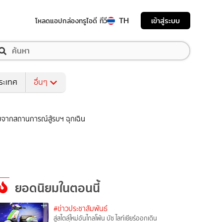
TH
เข้าสู่ระบบ
โหลดแอป
กล่องทรูไอดี ทีวี
ระเทศ
อื่นๆ
ะทบจากสถานการณ์สู้รบฯ ฉุกเฉิน
ยอดนิยมในตอนนี้
#ข่าวประชาสัมพันธ์
สู่สไตล์ใหม่อันไกลโพ้น บัซ ไลท์เยียร์ออกเดิน