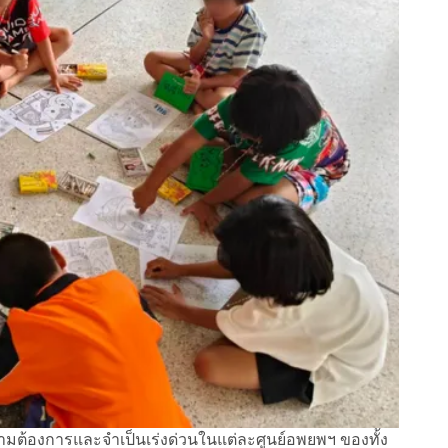
วามต้องการและจำเป็นเร่งด่วนในแต่ละศูนย์อพยพฯ ของทั้ง