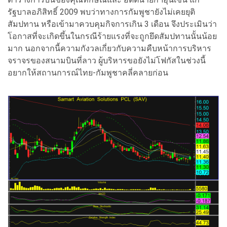
รัฐบาลอภิสิทธิ์ 2009 พบว่าทางการกัมพูชายังไม่เคยยุติ
สัมปทาน หรือเข้ามาควบคุมกิจการเกิน 3 เดือน จึงประเมินว่า
โอกาสที่จะเกิดขึ้นในกรณีร้ายแรงที่จะถูกยึดสัมปทานนั้นน้อย
มาก นอกจากนี้ความกังวลเกี่ยวกับความคืบหน้าการบริหาร
จราจรของสนามบินที่ลาว ผู้บริหารขอยังไม่โฟกัสในช่วงนี้
อยากให้สถานการณ์ไทย-กัมพูชาคลี่คลายก่อน