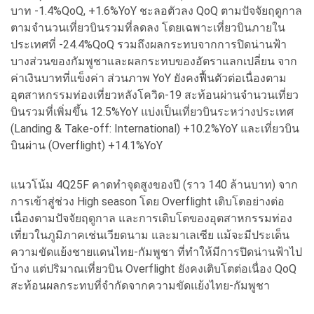
บาท -1.4%QoQ, +1.6%YoY ชะลอตัวลง QoQ ตามปัจจัยฤดูกาล
ตามจำนวนเที่ยวบินรวมที่ลดลง โดยเฉพาะเที่ยวบินภายใน
ประเทศที่ -24.4%QoQ รวมถึงผลกระทบจากการปิดน่านฟ้า
บางส่วนของกัมพูชาและผลกระทบของอัตราแลกเปลี่ยน จาก
ค่าเงินบาทที่แข็งค่า ส่วนภาพ YoY ยังคงฟื้นตัวต่อเนื่องตาม
อุตสาหกรรมท่องเที่ยวหลังโควิด-19 สะท้อนผ่านจำนวนเที่ยว
บินรวมที่เพิ่มขึ้น 12.5%YoY แบ่งเป็นเที่ยวบินระหว่างประเทศ
(Landing & Take-off: International) +10.2%YoY และเที่ยวบิน
บินผ่าน (Overflight) +14.1%YoY
แนวโน้ม 4Q25F คาดทำจุดสูงของปี (ราว 140 ล้านบาท) จาก
การเข้าสู่ช่วง High season โดย Overflight เติบโตอย่างต่อ
เนื่องตามปัจจัยฤดูกาล และการเติบโตของอุตสาหกรรมท่อง
เที่ยวในภูมิภาคเช่นเวียดนาม และมาเลเซีย แม้จะมีประเด็น
ความขัดแย้งชายแดนไทย-กัมพูชา ที่ทำให้มีการปิดน่านฟ้าไป
บ้าง แต่ปริมาณเที่ยวบิน Overflight ยังคงเติบโตต่อเนื่อง QoQ
สะท้อนผลกระทบที่จำกัดจากความขัดแย้งไทย-กัมพูชา