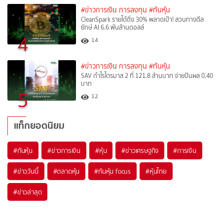
#ข่าวการเงิน การลงทุน
#ทันหุ้น
CleanSpark รายได้ดิ่ง 30% พลาดเป้า! สวนทางดีล
ยักษ์ AI 6.6 พันล้านดอลล์
4
14
#ข่าวการเงิน การลงทุน
#ทันหุ้น
SAV กำไรไตรมาส 2 ที่ 121.8 ล้านบาท จ่ายปันผล 0.40
บาท
5
12
แท็กยอดนิยม
#
ทันหุ้น
#
ข่าวการเงิน
#
หุ้น
#
ข่าวเศรษฐกิจ
#
การเงิน
#
ข่าววันนี้
#
ตลาดหุ้น
#
ทันหุ้น focus
#
หุ้นไทย
#
ข่าวล่าสุด