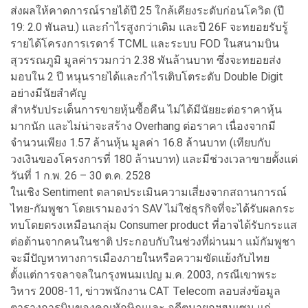
ส่งผลให้คาดการณ์รายได้ปี 25 ใกล้เคียงระดับก่อนโควิด (ปี
19: 2.0 พันลบ.) และกำไรสูงกว่าเดิม และปี 26F จะทยอยรับรู้
รายได้โครงการเรดาร์ TCML และระบบ FOD ในสนามบิน
สุวรรณภูมิ มูลค่ารวมกว่า 2.38 พันล้านบาท ซึ่งจะทยอยส่ง
มอบใน 2 ปี หนุนรายได้และกำไรเติบโตระดับ Double Digit
อย่างมีนัยสำคัญ
สำหรับประเด็นการขายหุ้นซื้อคืน ไม่ได้มีนัยยะต่อราคาหุ้น
มากนัก และไม่น่าจะสร้าง Overhang ต่อราคา เนื่องจากมี
จำนวนเพียง 1.57 ล้านหุ้น มูลค่า 16.8 ล้านบาท (เทียบกับ
วงเงินของโครงการที่ 180 ล้านบาท) และมีช่วงเวลาขายตั้งแต่
วันที่ 1 ก.พ. 26 – 30 ต.ค. 2528
ในเชิง Sentiment ตลาดประเมินความเสี่ยงจากสถานการณ์
ไทย-กัมพูชา โดยเรามองว่า SAV ไม่ใช่ธุรกิจที่จะได้รับผลกระ
ทบโดยตรงเหมือนกลุ่ม Consumer product ที่อาจได้รับกระแส
ต่อต้านจากคนในชาติ ประกอบกับในช่วงที่ผ่านมา แม้กัมพูชา
จะมีปัญหาทางการเมืองภายในหรือความขัดแย้งกับไทย
ตั้งแต่การจลาจลในกรุงพนมเปญ ม.ค. 2003, กรณีเขาพระ
วิหาร 2008-11, ข่าวพนักงาน CAT Telecom ลอบส่งข้อมูล
ตารางการบินของคุณทักษิณและ อดีตนายกฯฮุนเซน แก่